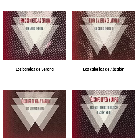
Leer más
Leer más
Los bandos de Verona
Los cabellos de Absalón
Leer más
Leer más