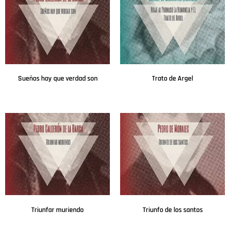
Sueños hay que verdad son
Trato de Argel
Leer más
Leer más
Triunfar muriendo
Triunfo de los santos