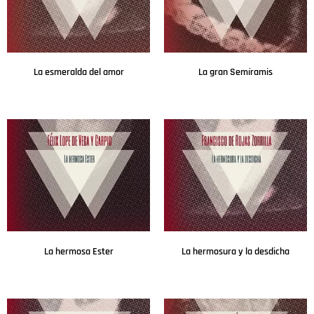
La esmeralda del amor
La gran Semíramis
Leer más
Leer más
La hermosa Ester
La hermosura y la desdicha
Leer más
Leer más