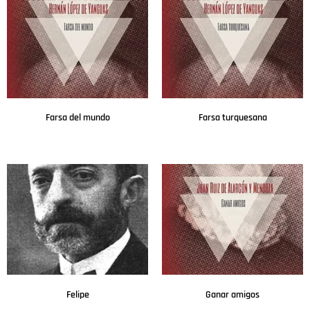
Farsa del mundo
Farsa turquesana
Leer más
Leer más
Felipe
Ganar amigos