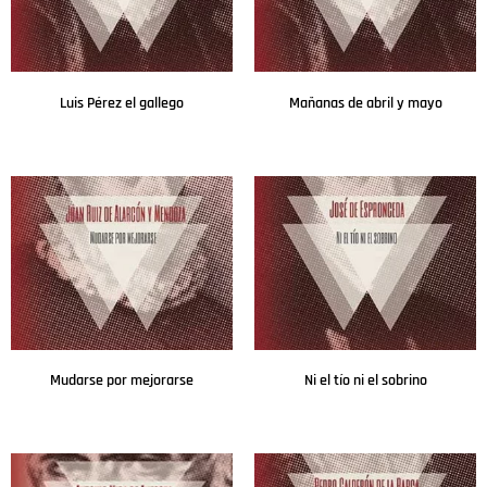
Luis Pérez el gallego
Mañanas de abril y mayo
Leer más
Leer más
Mudarse por mejorarse
Ni el tío ni el sobrino
Leer más
Leer más