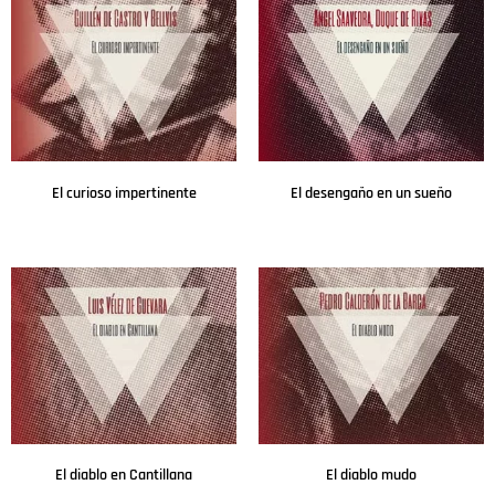
El curioso impertinente
El desengaño en un sueño
Leer más
Leer más
El diablo en Cantillana
El diablo mudo