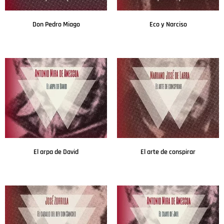
Don Pedro Miago
Eco y Narciso
Leer más
Leer más
El arpa de David
El arte de conspirar
Leer más
Leer más