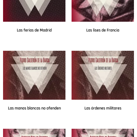
Las ferias de Madrid
Las lises de Francia
Leer más
Leer más
Las manos blancas no ofenden
Las órdenes militares
Leer más
Leer más