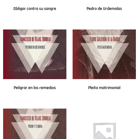
Obligar contra su sangre
Pedro de Urdemalas
Leer más
Leer más
Peligrar en los remedios
Pleito matrimonial
Leer más
Leer más