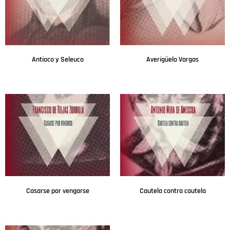
Antíoco y Seleuco
Averígüelo Vargas
Leer más
Leer más
Casarse por vengarse
Cautela contra cautela
Leer más
Leer más