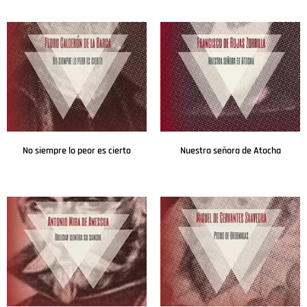
Leer más
Leer más
No siempre lo peor es cierto
Nuestra señora de Atocha
Leer más
Leer más