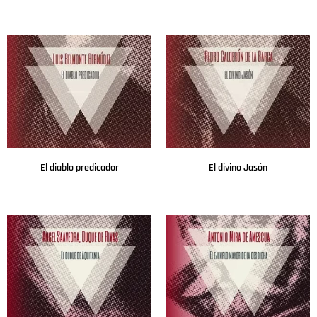
Leer más
Leer más
El diablo predicador
El divino Jasón
Leer más
Leer más