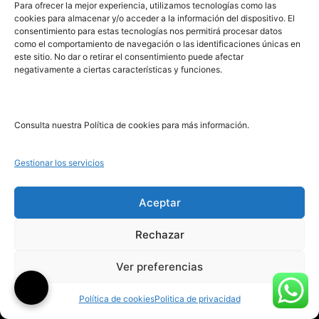
Para ofrecer la mejor experiencia, utilizamos tecnologías como las
¿Quién engaña más a quién?
Álbum de un loco
cookies para almacenar y/o acceder a la información del dispositivo. El
consentimiento para estas tecnologías nos permitirá procesar datos
como el comportamiento de navegación o las identificaciones únicas en
Leer más
Leer más
este sitio. No dar o retirar el consentimiento puede afectar
negativamente a ciertas características y funciones.
Consulta nuestra Política de cookies para más información.
Gestionar los servicios
Publica tu libro con el sello pionero de autoedición
Aceptar
911 413 306
Rechazar
622 843 306
Ver preferencias
info@puntorojolibros.com
Política de cookies
Politica de privacidad