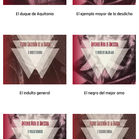
El duque de Aquitania
El ejemplo mayor de la desdicha
Leer más
Leer más
El indulto general
El negro del mejor amo
Leer más
Leer más