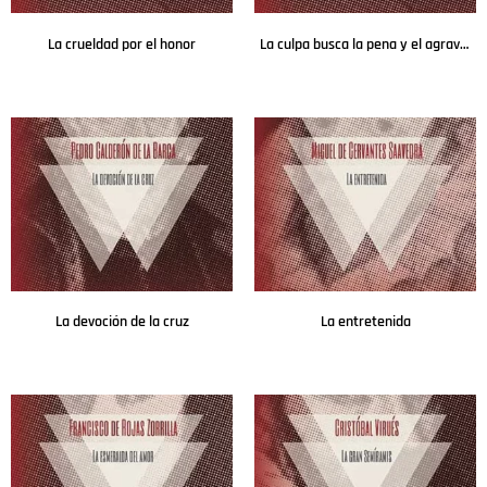
La crueldad por el honor
La culpa busca la pena y el agravio la venganza
Leer más
Leer más
La devoción de la cruz
La entretenida
Leer más
Leer más