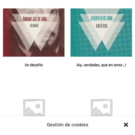
Leer más
Leer más
Un desafío
¡Ay, verdades, que en amor…!
Leer más
Leer más
Gestión de cookies