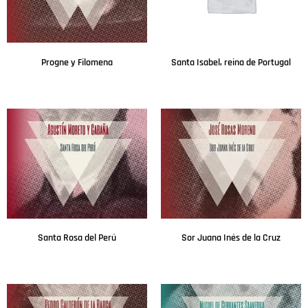
Progne y Filomena
Santa Isabel, reina de Portugal
Leer más
Leer más
Santa Rosa del Perú
Sor Juana Inés de la Cruz
Leer más
Leer más