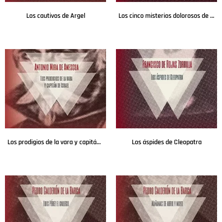
Los cautivos de Argel
Los cinco misterios dolorosos de la pasión y muerte
Leer más
Leer más
Los prodigios de la vara y capitán de Israel
Los áspides de Cleopatra
Leer más
Leer más