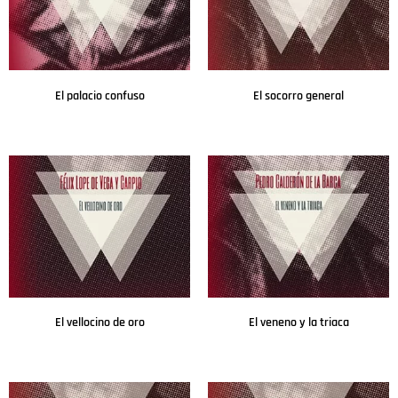
El palacio confuso
El socorro general
Leer más
Leer más
El vellocino de oro
El veneno y la triaca
Leer más
Leer más