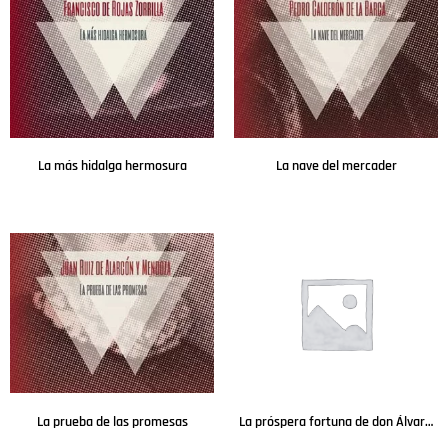
La más hidalga hermosura
La nave del mercader
Leer más
Leer más
La prueba de las promesas
La próspera fortuna de don Álvaro de Luna