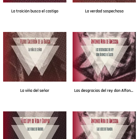
La traición busca el castigo
La verdad sospechosa
Leer más
Leer más
La viña del señor
Las desgracias del rey don Alfonso el Casto
Leer más
Leer más