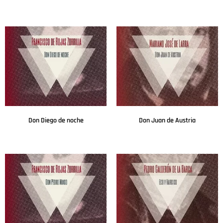
Leer más
Leer más
Don Diego de noche
Don Juan de Austria
Leer más
Leer más