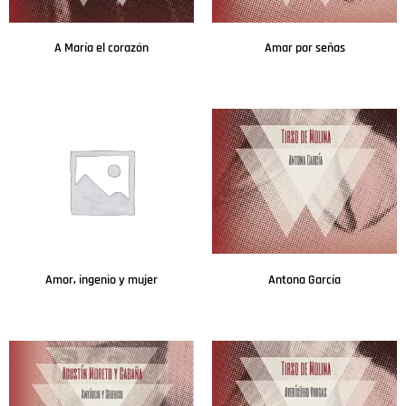
A María el corazón
Amar por señas
Leer más
Leer más
Amor, ingenio y mujer
Antona García
Leer más
Leer más