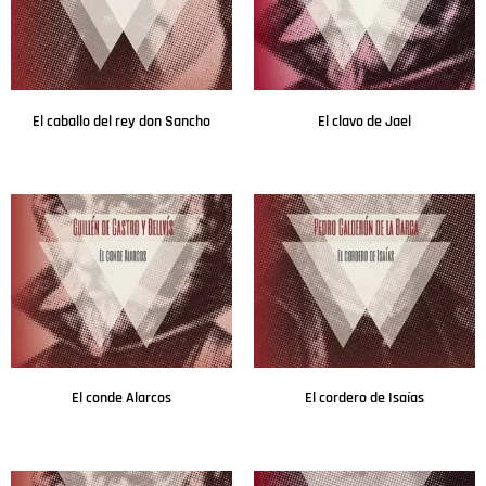
El caballo del rey don Sancho
El clavo de Jael
Leer más
Leer más
El conde Alarcos
El cordero de Isaías
Leer más
Leer más