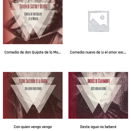
Comedia de don Quijote de la Mancha
Comedia nueva de si el amor excede al arte, ni amor ni arte a la prudencia
Leer más
Leer más
Con quien vengo vengo
Deste agua no beberé