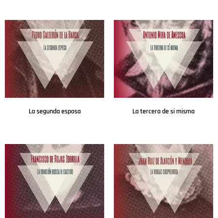
Leer más
Leer más
La segunda esposa
La tercera de sí misma
Leer más
Leer más