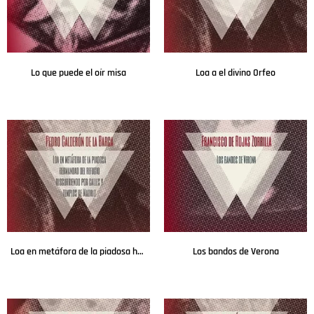
Lo que puede el oír misa
Loa a el divino Orfeo
Leer más
Leer más
Loa en metáfora de la piadosa hermandad del refugio discurriendo por calles y templos de Madrid
Los bandos de Verona
Leer más
Leer más