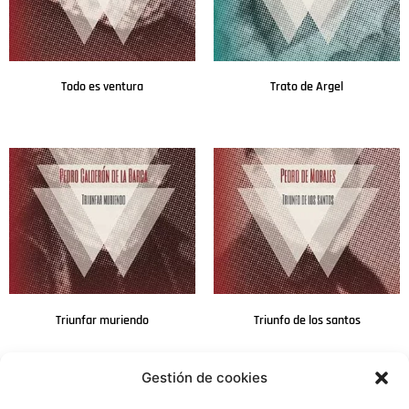
Todo es ventura
Trato de Argel
Leer más
Leer más
Triunfar muriendo
Triunfo de los santos
Leer más
Leer más
Gestión de cookies