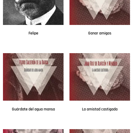
Felipe
Ganar amigos
Leer más
Leer más
Guárdate del agua mansa
La amistad castigada
Leer más
Leer más