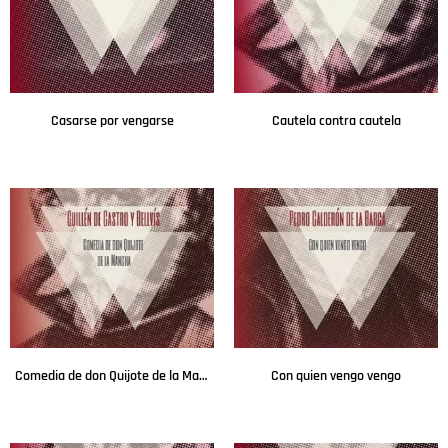
Casarse por vengarse
Cautela contra cautela
Leer más
Leer más
Comedia de don Quijote de la Mancha
Con quien vengo vengo
Leer más
Leer más