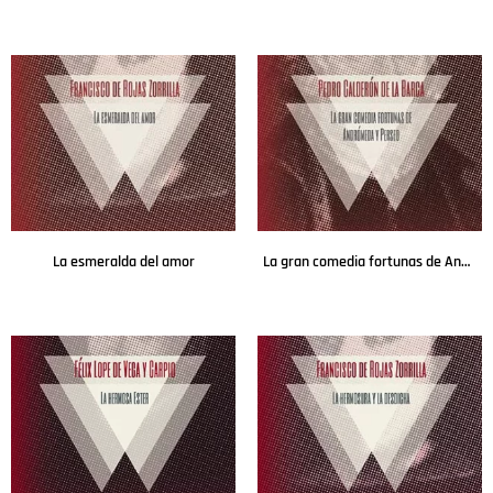
Leer más
Leer más
La esmeralda del amor
La gran comedia fortunas de Andrómeda y Perseo
Leer más
Leer más