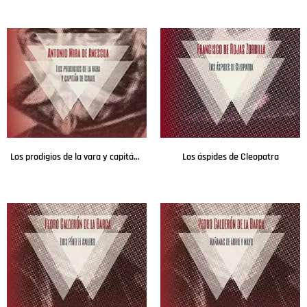
Leer más
Leer más
Los prodigios de la vara y capitán de Israel
Los áspides de Cleopatra
Leer más
Leer más