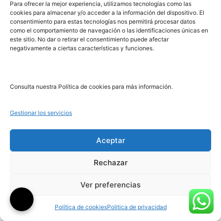
Para ofrecer la mejor experiencia, utilizamos tecnologías como las
cookies para almacenar y/o acceder a la información del dispositivo. El
consentimiento para estas tecnologías nos permitirá procesar datos
como el comportamiento de navegación o las identificaciones únicas en
este sitio. No dar o retirar el consentimiento puede afectar
negativamente a ciertas características y funciones.
Un desafío
¡Ay, verdades, que en amor…!
Consulta nuestra Política de cookies para más información.
Leer más
Leer más
Gestionar los servicios
Aceptar
Rechazar
Ver preferencias
¿Tan largo me lo fiáis?
Álbum de un loco
Política de cookies
Politica de privacidad