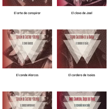
El arte de conspirar
El clavo de Jael
Leer más
Leer más
El conde Alarcos
El cordero de Isaías
Leer más
Leer más