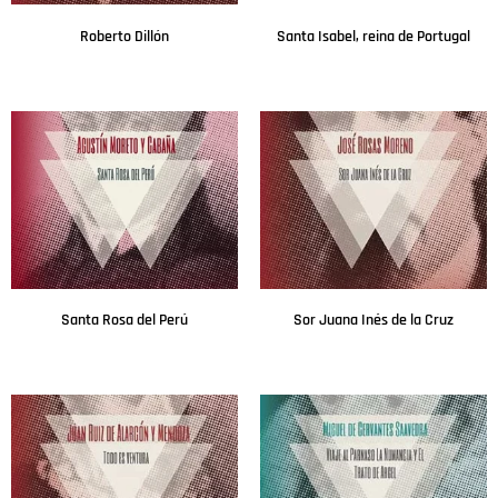
Roberto Dillón
Santa Isabel, reina de Portugal
Leer más
Leer más
Santa Rosa del Perú
Sor Juana Inés de la Cruz
Leer más
Leer más