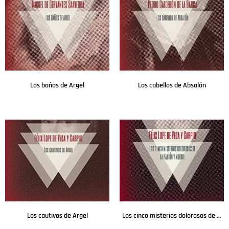
Los baños de Argel
Los cabellos de Absalón
Leer más
Leer más
Los cautivos de Argel
Los cinco misterios dolorosos de la pasión y muerte