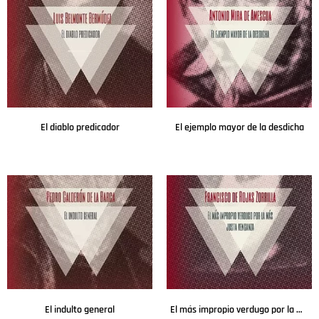
El diablo predicador
El ejemplo mayor de la desdicha
Leer más
Leer más
El indulto general
El más impropio verdugo por la más justa venganza