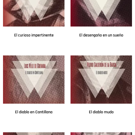
El curioso impertinente
El desengaño en un sueño
Leer más
Leer más
El diablo en Cantillana
El diablo mudo
Leer más
Leer más