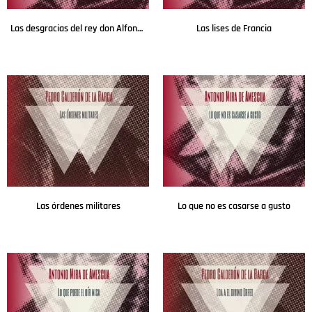
Las desgracias del rey don Alfonso el Casto
Las lises de Francia
Leer más
Leer más
Las órdenes militares
Lo que no es casarse a gusto
Leer más
Leer más