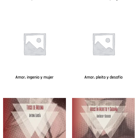
Leer más
Leer más
Amor, ingenio y mujer
Amor, pleito y desafío
Leer más
Leer más