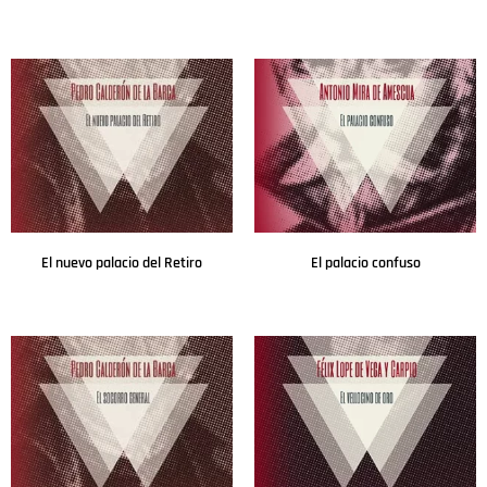
Leer más
Leer más
El nuevo palacio del Retiro
El palacio confuso
Leer más
Leer más