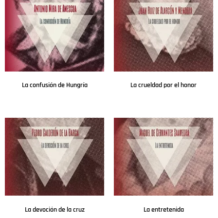
La confusión de Hungría
La crueldad por el honor
Leer más
Leer más
La devoción de la cruz
La entretenida