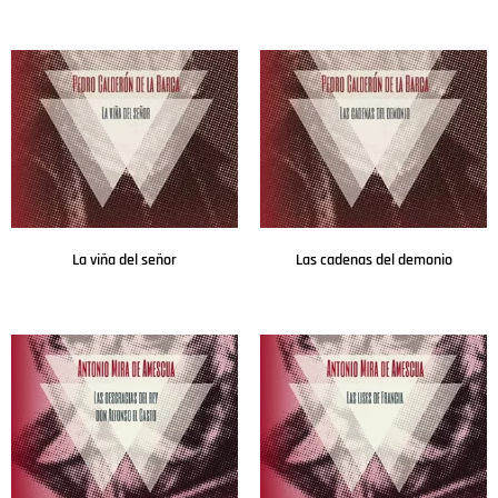
Leer más
Leer más
La viña del señor
Las cadenas del demonio
Leer más
Leer más