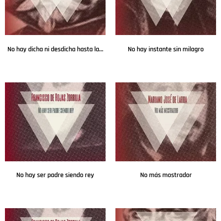
No hay dicha ni desdicha hasta la muerte
No hay instante sin milagro
Leer más
Leer más
No hay ser padre siendo rey
No más mostrador
Leer más
Leer más