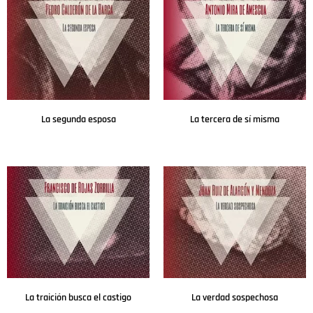
La segunda esposa
La tercera de sí misma
Leer más
Leer más
La traición busca el castigo
La verdad sospechosa