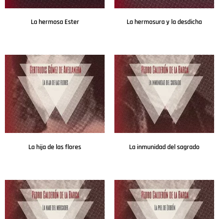
La hermosa Ester
La hermosura y la desdicha
Leer más
Leer más
La hija de las flores
La inmunidad del sagrado
Leer más
Leer más