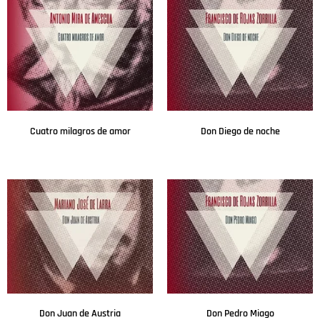
Cuatro milagros de amor
Don Diego de noche
Leer más
Leer más
Don Juan de Austria
Don Pedro Miago