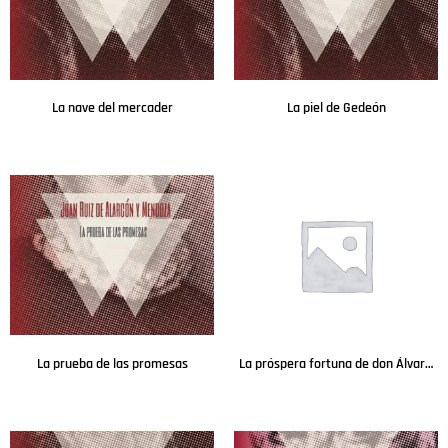
La nave del mercader
La piel de Gedeón
Leer más
Leer más
La prueba de las promesas
La próspera fortuna de don Álvaro de Luna
Leer más
Leer más