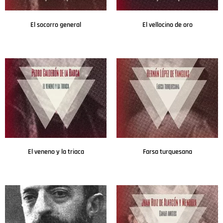
El socorro general
El vellocino de oro
Leer más
Leer más
El veneno y la triaca
Farsa turquesana
Leer más
Leer más