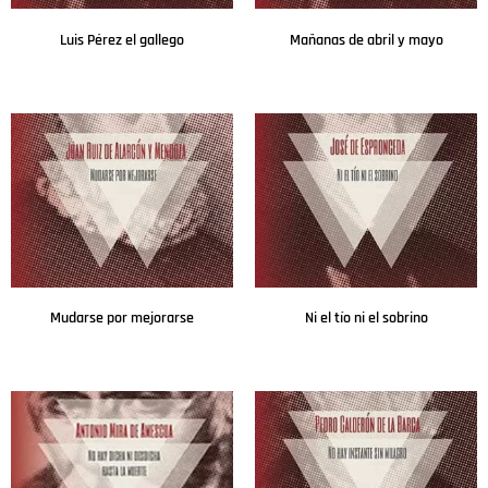
Luis Pérez el gallego
Mañanas de abril y mayo
Leer más
Leer más
Mudarse por mejorarse
Ni el tío ni el sobrino
Leer más
Leer más