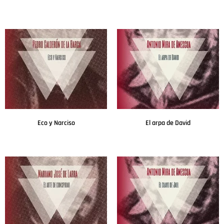
Leer más
Leer más
Eco y Narciso
El arpa de David
Leer más
Leer más