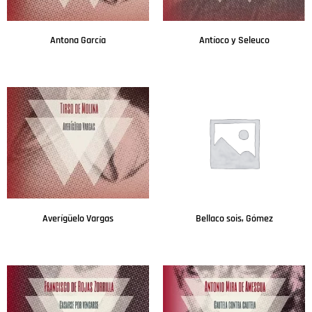
Antona García
Antíoco y Seleuco
Leer más
Leer más
Averígüelo Vargas
Bellaco sois, Gómez
Leer más
Leer más