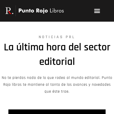
Ir
Menu
al
Publicar un libro
Modelo PRL
La editorial
PRL | Media
Acceso autores
contenido
NOTICIAS PRL
La última hora del sector
editorial
No te pierdas nada de lo que rodea al mundo editorial. Punto
Rojo libros te mantiene al tanto de los avances y novedades
que éste trae.