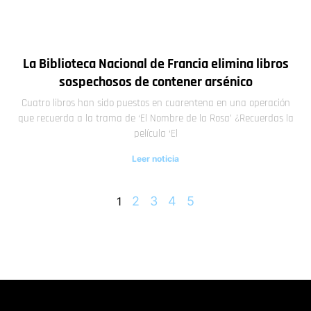
La Biblioteca Nacional de Francia elimina libros
sospechosos de contener arsénico
Cuatro libros han sido puestos en cuarentena en una operación
que recuerda a la trama de ‘El Nombre de la Rosa’ ¿Recuerdas la
película ‘El
Leer noticia
2
3
4
5
1