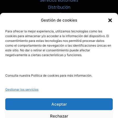
Servicios editoriales
Distribución
Tarifas
Gestión de cookies
Enviar manuscrito
Para ofrecer la mejor experiencia, utilizamos tecnologías como las
PRL | Media
cookies para almacenar y/o acceder a la información del dispositivo. El
consentimiento para estas tecnologías nos permitirá procesar datos
como el comportamiento de navegación o las identificaciones únicas en
PRL | Films
este sitio. No dar o retirar el consentimiento puede afectar
PRL | Play
negativamente a ciertas características y funciones.
PRL | LAB
PRL | Invierte
Blog
Consulta nuestra Política de cookies para más información.
Noticias
Gestionar los servicios
Legal
Aceptar
Rechazar
Aviso Legal