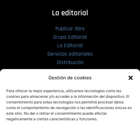
La editorial
Publicar libro
Grupo Editorial
La Editorial
Servicios editoriales
Distribución
Tarifas
Gestión de cookies
Enviar manuscrito
Para ofrecer la mejor experiencia, utilizamos tecnologías como las
PRL | Media
cookies para almacenar y/o acceder a la información del dispositivo. El
consentimiento para estas tecnologías nos permitirá procesar datos
como el comportamiento de navegación o las identificaciones únicas en
PRL | Films
este sitio. No dar o retirar el consentimiento puede afectar
PRL | Play
negativamente a ciertas características y funciones.
PRL | LAB
PRL | Invierte