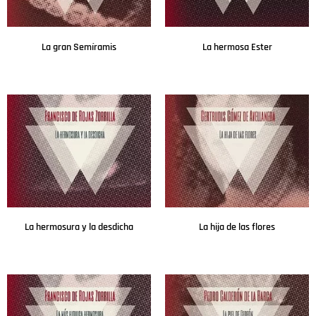
La gran Semíramis
La hermosa Ester
Leer más
Leer más
La hermosura y la desdicha
La hija de las flores
Leer más
Leer más