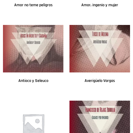
Amor no teme peligros
Amor, ingenio y mujer
Leer más
Leer más
Antíoco y Seleuco
Averígüelo Vargas
Leer más
Leer más