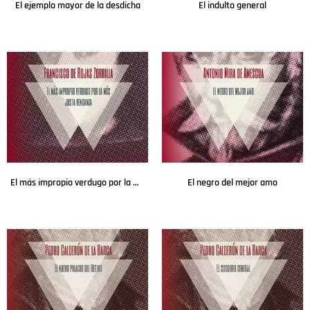
El ejemplo mayor de la desdicha
El indulto general
Leer más
Leer más
El más impropio verdugo por la más justa venganza
El negro del mejor amo
Leer más
Leer más