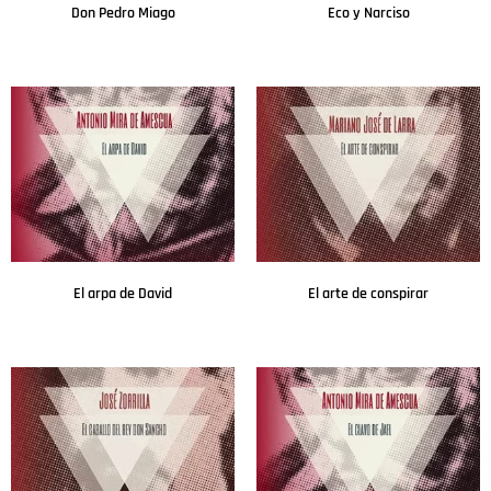
Don Pedro Miago
Eco y Narciso
Leer más
Leer más
El arpa de David
El arte de conspirar
Leer más
Leer más