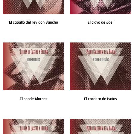
El caballo del rey don Sancho
El clavo de Jael
Leer más
Leer más
El conde Alarcos
El cordero de Isaías
Leer más
Leer más