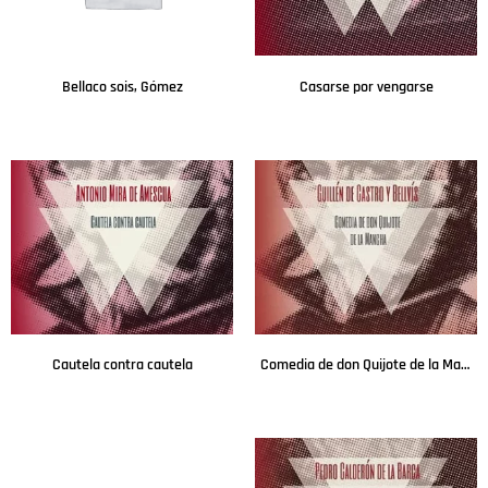
Bellaco sois, Gómez
Casarse por vengarse
Leer más
Leer más
Cautela contra cautela
Comedia de don Quijote de la Mancha
Leer más
Leer más