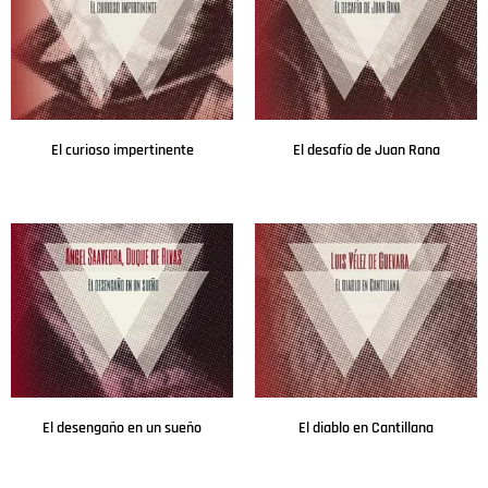
El curioso impertinente
El desafío de Juan Rana
Leer más
Leer más
El desengaño en un sueño
El diablo en Cantillana
Leer más
Leer más