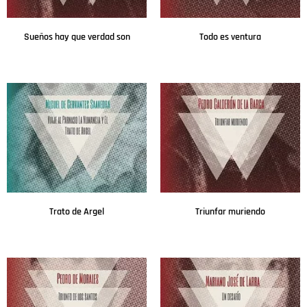
Sueños hay que verdad son
Todo es ventura
Leer más
Leer más
Trato de Argel
Triunfar muriendo
Leer más
Leer más