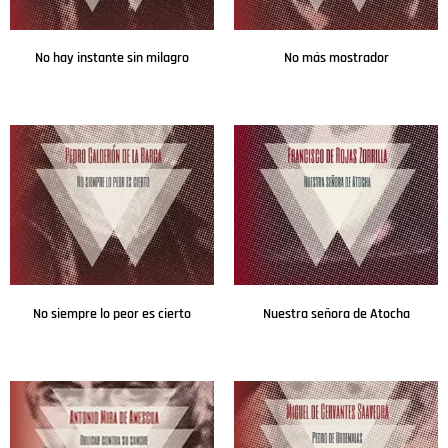
No hay instante sin milagro
No más mostrador
Leer más
Leer más
No siempre lo peor es cierto
Nuestra señora de Atocha
Leer más
Leer más