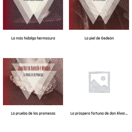
La más hidalga hermosura
La piel de Gedeón
Leer más
Leer más
La prueba de las promesas
La próspera fortuna de don Álvaro de Luna
Leer más
Leer más