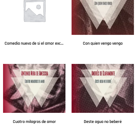
Comedia nueva de si el amor excede al arte, ni amor ni arte a la prudencia
Con quien vengo vengo
Leer más
Leer más
Cuatro milagros de amor
Deste agua no beberé
Leer más
Leer más