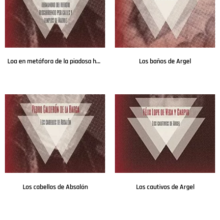
Loa en metáfora de la piadosa hermandad del refugio discurriendo por calles y templos de Madrid
Los baños de Argel
Leer más
Leer más
Los cabellos de Absalón
Los cautivos de Argel
Leer más
Leer más