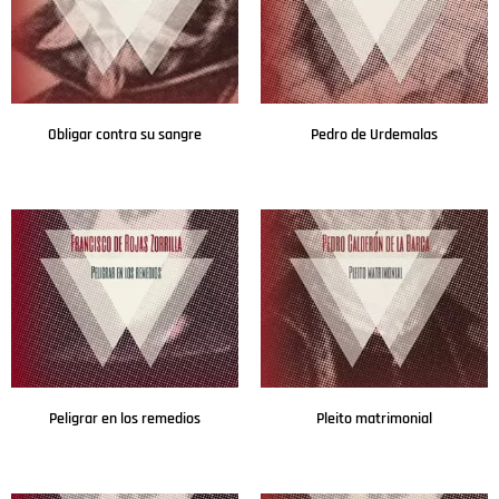
Obligar contra su sangre
Pedro de Urdemalas
Leer más
Leer más
Peligrar en los remedios
Pleito matrimonial
Leer más
Leer más