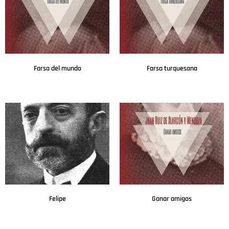
Farsa del mundo
Farsa turquesana
Leer más
Leer más
Felipe
Ganar amigos
Leer más
Leer más