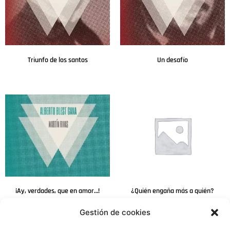
Triunfo de los santos
Un desafío
Leer más
Leer más
¡Ay, verdades, que en amor…!
¿Quién engaña más a quién?
Gestión de cookies
Leer más
Leer más