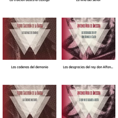
Leer más
Leer más
Las cadenas del demonio
Las desgracias del rey don Alfonso el Casto
Leer más
Leer más