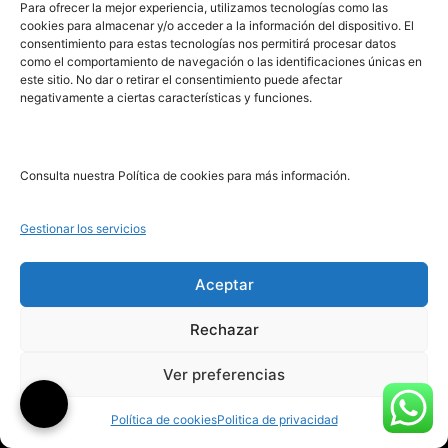
Para ofrecer la mejor experiencia, utilizamos tecnologías como las
cookies para almacenar y/o acceder a la información del dispositivo. El
consentimiento para estas tecnologías nos permitirá procesar datos
como el comportamiento de navegación o las identificaciones únicas en
este sitio. No dar o retirar el consentimiento puede afectar
negativamente a ciertas características y funciones.
Consulta nuestra Política de cookies para más información.
¿Tan largo me lo fiáis?
Álbum de un loco
Leer más
Leer más
Gestionar los servicios
Aceptar
Rechazar
Ver preferencias
Publica tu libro con el sello pionero de autoedición
Política de cookies
Politica de privacidad