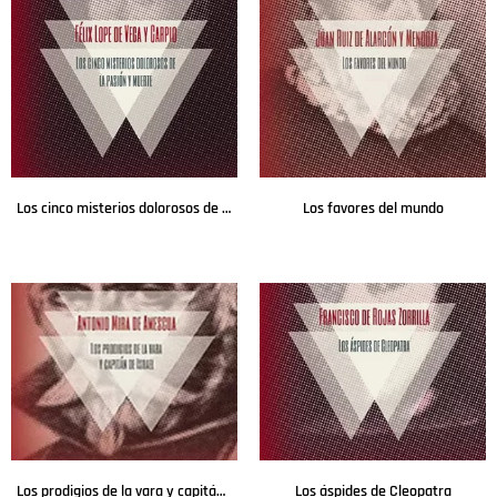
Los cinco misterios dolorosos de la pasión y muerte
Los favores del mundo
Leer más
Leer más
Los prodigios de la vara y capitán de Israel
Los áspides de Cleopatra