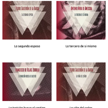
La segunda esposa
La tercera de sí misma
Leer más
Leer más
La traición busca el castigo
La viña del señor