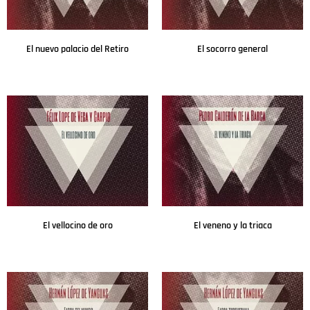
El nuevo palacio del Retiro
El socorro general
Leer más
Leer más
El vellocino de oro
El veneno y la triaca
Leer más
Leer más