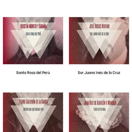
Leer más
Leer más
Santa Rosa del Perú
Sor Juana Inés de la Cruz
Leer más
Leer más