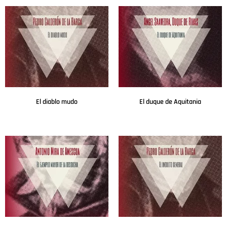
El diablo mudo
El duque de Aquitania
Leer más
Leer más