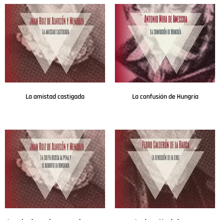
La amistad castigada
La confusión de Hungría
Leer más
Leer más