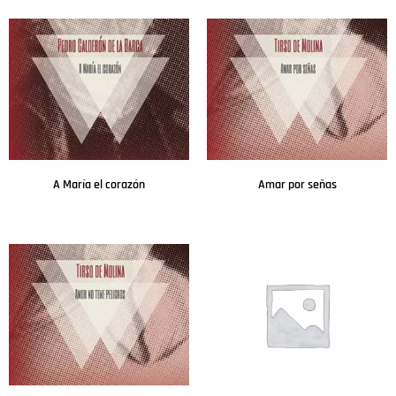
A María el corazón
Amar por señas
Leer más
Leer más