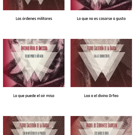
Las órdenes militares
Lo que no es casarse a gusto
Leer más
Leer más
Lo que puede el oír misa
Loa a el divino Orfeo
Leer más
Leer más