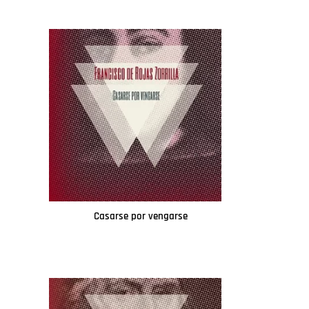
Casarse por vengarse
Leer más