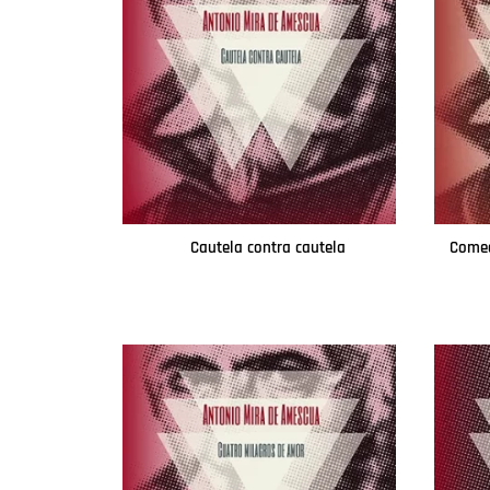
Cautela contra cautela
Comed
Leer más