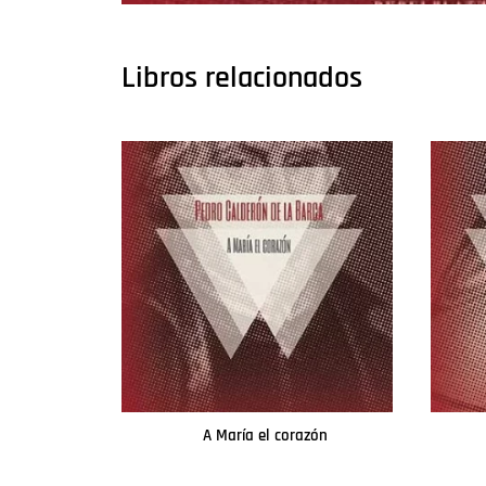
Libros relacionados
A María el corazón
Leer más