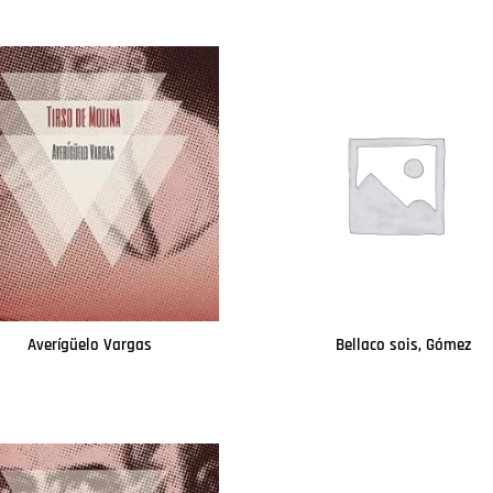
Averígüelo Vargas
Bellaco sois, Gómez
Leer más
Leer más