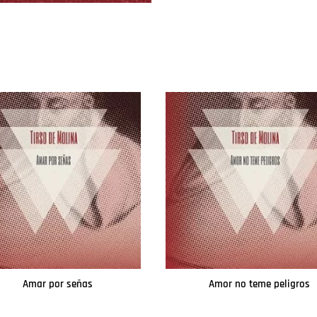
Amar por señas
Amor no teme peligros
Leer más
Leer más