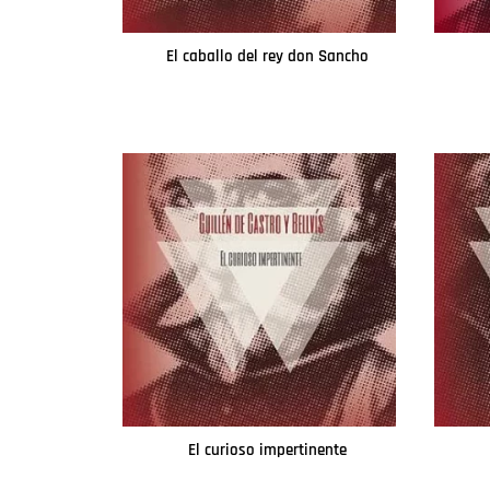
El caballo del rey don Sancho
Leer más
El curioso impertinente
Leer más