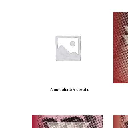
Amor, pleito y desafío
Leer más