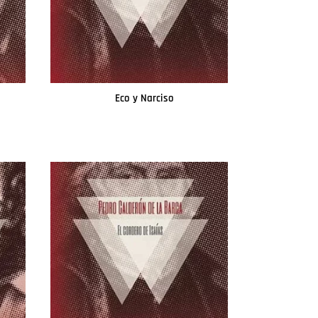
Eco y Narciso
Leer más