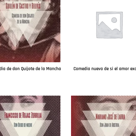
ia de don Quijote de la Mancha
Leer más
Leer más