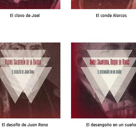
El clavo de Jael
El conde Alarcos
Leer más
Leer más
El desafío de Juan Rana
El desengaño en un sueñ
Leer más
Leer más