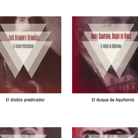
El diablo predicador
El duque de Aquitania
Leer más
Leer más