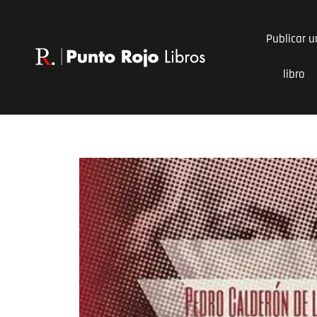
Ir
al
Publicar u
contenido
libro