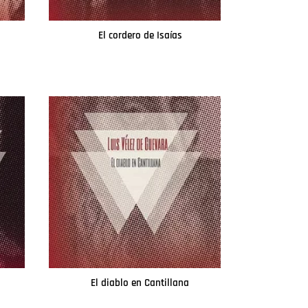
El cordero de Isaías
Leer más
o
El diablo en Cantillana
Leer más