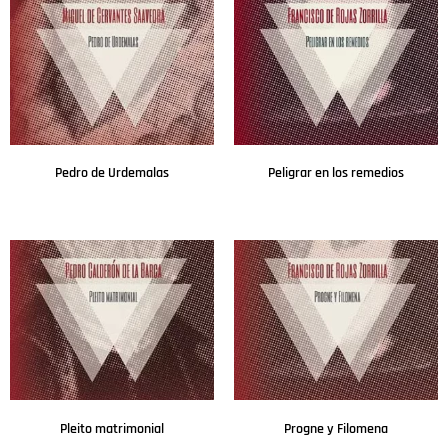
Pedro de Urdemalas
Peligrar en los remedios
Leer más
Leer más
Pleito matrimonial
Progne y Filomena