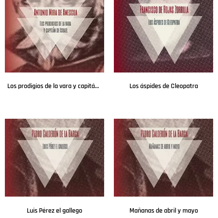
Los prodigios de la vara y capitán de Israel
Los áspides de Cleopatra
Leer más
Leer más
Luis Pérez el gallego
Mañanas de abril y mayo