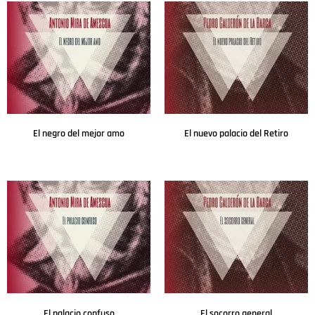
El negro del mejor amo
El nuevo palacio del Retiro
Leer más
Leer más
El palacio confuso
El socorro general