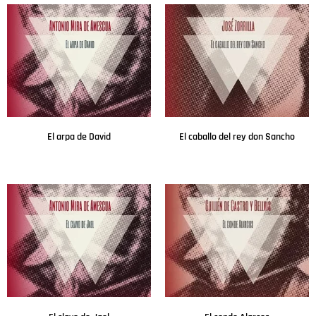
El arpa de David
El caballo del rey don Sancho
Leer más
Leer más