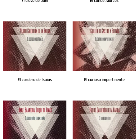
El clavo de Jael
El conde Alarcos
Leer más
Leer más
El cordero de Isaías
El curioso impertinente
Leer más
Leer más