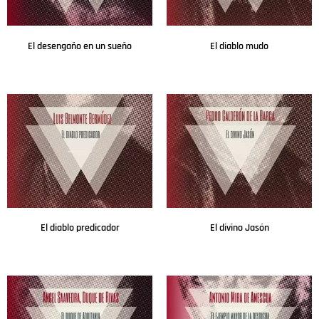
El desengaño en un sueño
El diablo mudo
Leer más
Leer más
El diablo predicador
El divino Jasón
Leer más
Leer más