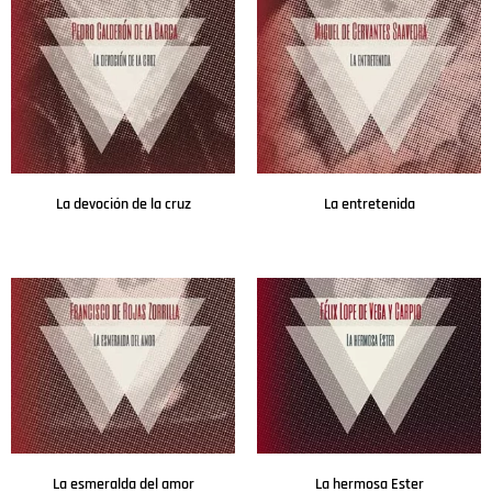
La devoción de la cruz
La entretenida
Leer más
Leer más
La esmeralda del amor
La hermosa Ester