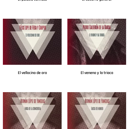
Leer más
Leer más
El vellocino de oro
El veneno y la triaca
Leer más
Leer más