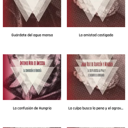
Guárdate del agua mansa
La amistad castigada
Leer más
Leer más
La confusión de Hungría
La culpa busca la pena y el agravio la venganza
Leer más
Leer más