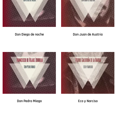
Don Diego de noche
Don Juan de Austria
Leer más
Leer más
Don Pedro Miago
Eco y Narciso
Leer más
Leer más