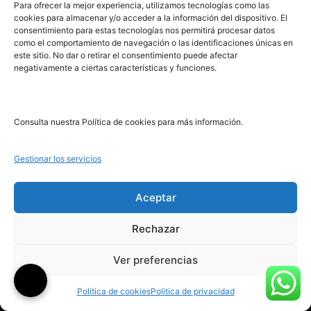
Para ofrecer la mejor experiencia, utilizamos tecnologías como las
cookies para almacenar y/o acceder a la información del dispositivo. El
consentimiento para estas tecnologías nos permitirá procesar datos
como el comportamiento de navegación o las identificaciones únicas en
este sitio. No dar o retirar el consentimiento puede afectar
negativamente a ciertas características y funciones.
Un desafío
¡Ay, verdades, que en amor…!
Leer más
Leer más
Consulta nuestra Política de cookies para más información.
Gestionar los servicios
Aceptar
Rechazar
¿Quién engaña más a quién?
Álbum de un loco
Ver preferencias
Leer más
Leer más
Política de cookies
Politica de privacidad