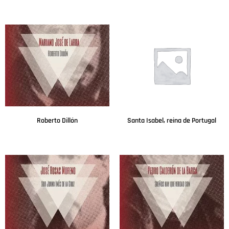
Leer más
Leer más
Roberto Dillón
Santa Isabel, reina de Portugal
Leer más
Leer más