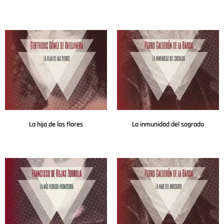
Leer más
Leer más
La hija de las flores
La inmunidad del sagrado
Leer más
Leer más