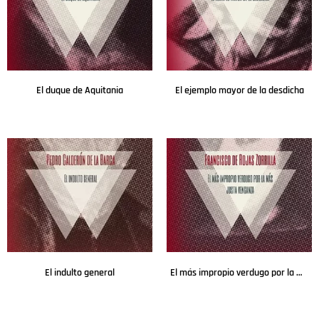
El duque de Aquitania
El ejemplo mayor de la desdicha
Leer más
Leer más
El indulto general
El más impropio verdugo por la más justa venganza
Leer más
Leer más