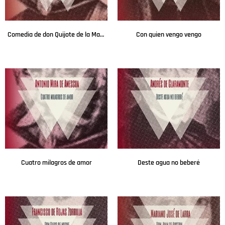
Comedia de don Quijote de la Mancha
Con quien vengo vengo
Leer más
Leer más
Cuatro milagros de amor
Deste agua no beberé
Leer más
Leer más