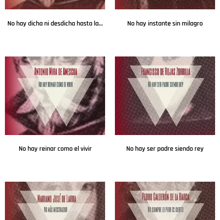
No hay dicha ni desdicha hasta la muerte
No hay instante sin milagro
Leer más
Leer más
No hay reinar como el vivir
No hay ser padre siendo rey
Leer más
Leer más