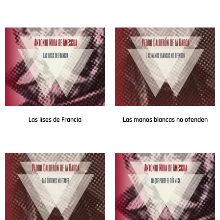
Leer más
Leer más
Las lises de Francia
Las manos blancas no ofenden
Leer más
Leer más