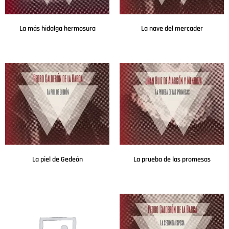
La más hidalga hermosura
La nave del mercader
Leer más
Leer más
La piel de Gedeón
La prueba de las promesas
Leer más
Leer más