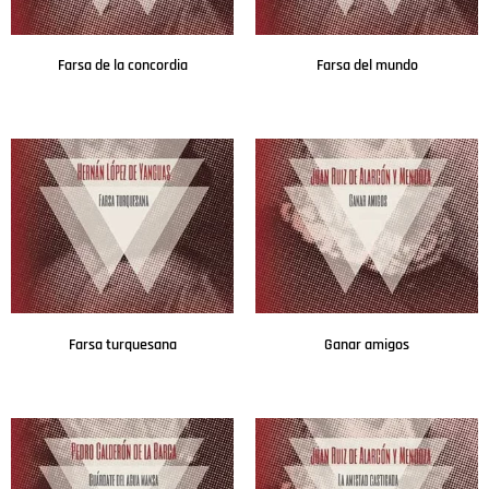
Farsa de la concordia
Farsa del mundo
Leer más
Leer más
Farsa turquesana
Ganar amigos
Leer más
Leer más