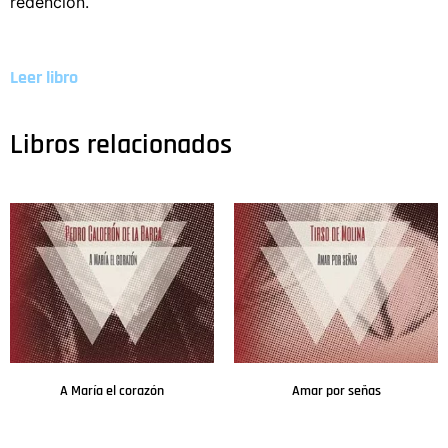
redención.
Leer libro
Libros relacionados
A María el corazón
Amar por señas
Leer más
Leer más