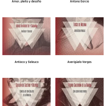
Amor, pleito y desafío
Antona García
Leer más
Leer más
Antíoco y Seleuco
Averígüelo Vargas
Leer más
Leer más