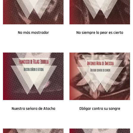
No más mostrador
No siempre lo peor es cierto
Leer más
Leer más
Nuestra señora de Atocha
Obligar contra su sangre
Leer más
Leer más