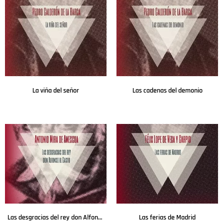
La viña del señor
Las cadenas del demonio
Leer más
Leer más
Las desgracias del rey don Alfonso el Casto
Las ferias de Madrid