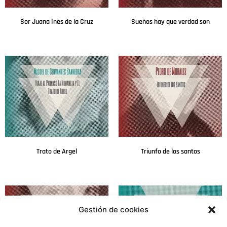
Sor Juana Inés de la Cruz
Sueños hay que verdad son
Leer más
Leer más
Trato de Argel
Triunfo de los santos
Leer más
Leer más
Gestión de cookies