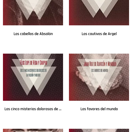
Los cabellos de Absalón
Los cautivos de Argel
Leer más
Leer más
Los cinco misterios dolorosos de la pasión y muerte
Los favores del mundo
Leer más
Leer más