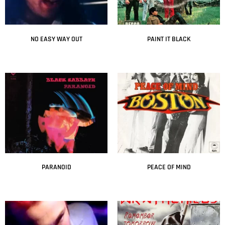
NO EASY WAY OUT
PAINT IT BLACK
Leer más
Leer más
PARANOID
PEACE OF MIND
Leer más
Leer más