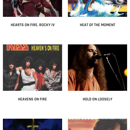
HEARTS ON FIRE. ROCKY IV
HEAT OF THE MOMENT
Leer más
Leer más
HEAVENS ON FIRE
HOLD ON LOOSELY
Leer más
Leer más