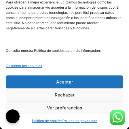
PRL | Media
Para ofrecer la mejor experiencia, utilizamos tecnologías como las
cookies para almacenar y/o acceder a la información del dispositivo. El
consentimiento para estas tecnologías nos permitirá procesar datos
como el comportamiento de navegación o las identificaciones únicas en
PRL | Films
este sitio. No dar o retirar el consentimiento puede afectar
PRL | Play
negativamente a ciertas características y funciones.
PRL | LAB
PRL | Invierte
Blog
Consulta nuestra Política de cookies para más información.
Noticias
Gestionar los servicios
Legal
Aceptar
Rechazar
Aviso Legal
Ver preferencias
Política de Cookies
Política de Privacidad
Política de cookies
Politica de privacidad