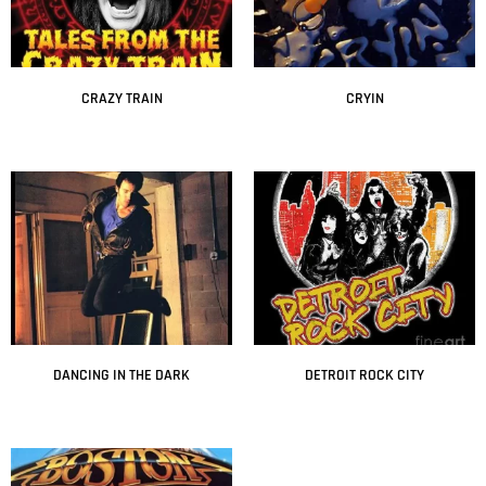
CRAZY TRAIN
CRYIN
Leer más
Leer más
DANCING IN THE DARK
DETROIT ROCK CITY
Leer más
Leer más