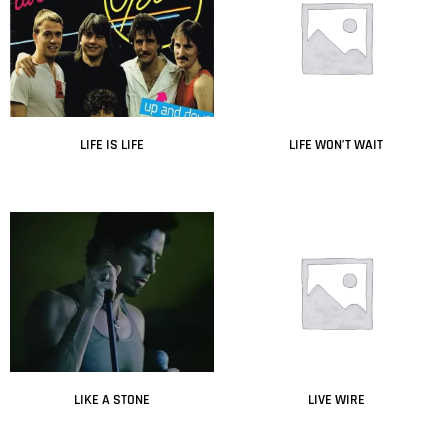
LIFE IS LIFE
LIFE WON’T WAIT
Leer más
Leer más
LIKE A STONE
LIVE WIRE
Leer más
Leer más