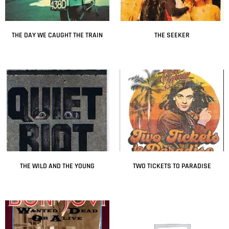
THE DAY WE CAUGHT THE TRAIN
THE SEEKER
Leer más
Leer más
THE WILD AND THE YOUNG
TWO TICKETS TO PARADISE
Leer más
Leer más