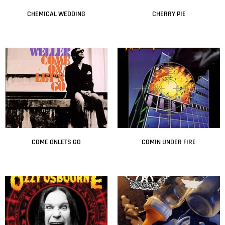
CHEMICAL WEDDING
CHERRY PIE
Leer más
Leer más
COME ONLETS GO
COMIN UNDER FIRE
Leer más
Leer más