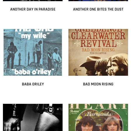
ANOTHER DAY IN PARADISE
ANOTHER ONE BITES THE DUST
Leer más
Leer más
BABA ORILEY
BAD MOON RISING
Leer más
Leer más