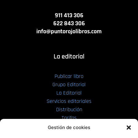
911 413 306
622 843 306
info@puntorojolibros.com
La editorial
Publicar libro
Grupo Editorial
La Editorial
Servicios editoriales
Distribución
Tarifas
Enviar manuscrito
Gestión de cookies