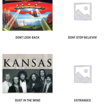
DONT LOOK BACK
DONT STOP BELIEVIN’
Leer más
Leer más
DUST IN THE WIND
ESTRANGED