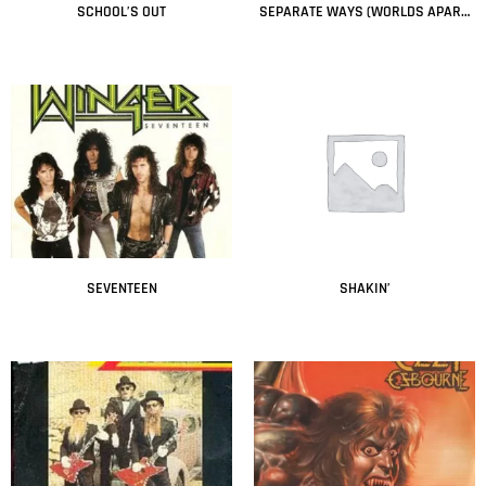
SCHOOL’S OUT
SEPARATE WAYS (WORLDS APART)
Leer más
Leer más
SEVENTEEN
SHAKIN’
Leer más
Leer más