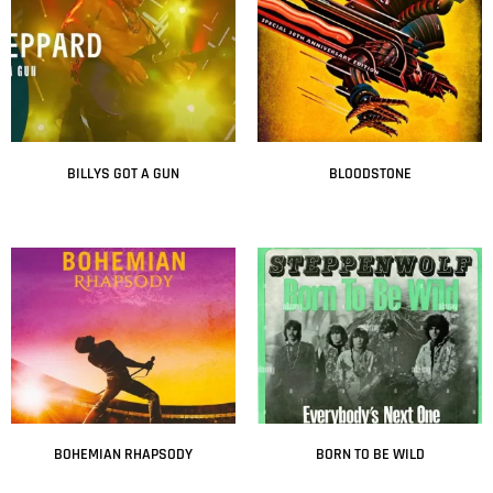
BILLYS GOT A GUN
BLOODSTONE
Leer más
Leer más
BOHEMIAN RHAPSODY
BORN TO BE WILD