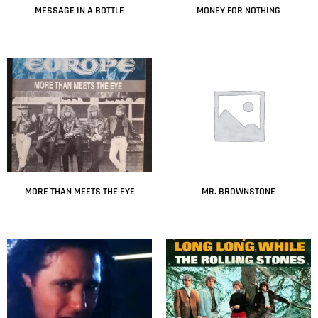
MESSAGE IN A BOTTLE
MONEY FOR NOTHING
Leer más
Leer más
MORE THAN MEETS THE EYE
MR. BROWNSTONE
Leer más
Leer más