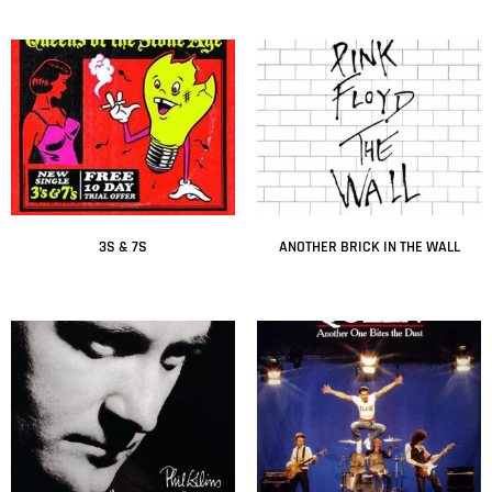
3S & 7S
ANOTHER BRICK IN THE WALL
Leer más
Leer más