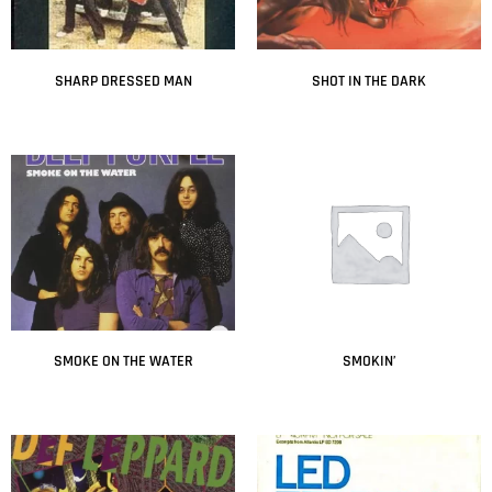
SHARP DRESSED MAN
SHOT IN THE DARK
Leer más
Leer más
SMOKE ON THE WATER
SMOKIN’
Leer más
Leer más