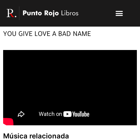
Ir
Menu
al
Publicar un libro
Modelo PRL
La editorial
PRL | Media
Acceso autores
contenido
YOU GIVE LOVE A BAD NAME
Música relacionada