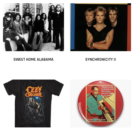
SWEET HOME ALABAMA
SYNCHRONICITY II
Leer más
Leer más