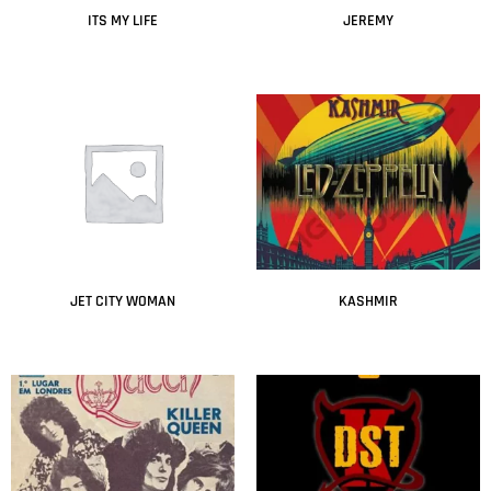
ITS MY LIFE
JEREMY
Leer más
Leer más
JET CITY WOMAN
KASHMIR
Leer más
Leer más