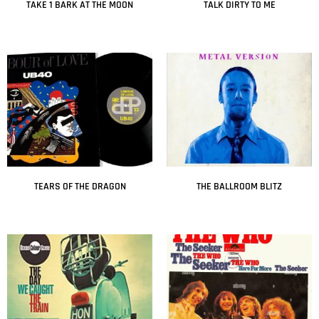
TAKE 1 BARK AT THE MOON
TALK DIRTY TO ME
Leer más
Leer más
TEARS OF THE DRAGON
THE BALLROOM BLITZ
Leer más
Leer más