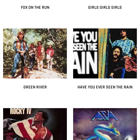
FOX ON THE RUN
GIRLS GIRLS GIRLS
Leer más
Leer más
GREEN RIVER
HAVE YOU EVER SEEN THE RAIN
Leer más
Leer más