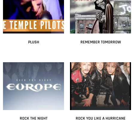
PLUSH
REMEMBER TOMORROW
Leer más
Leer más
ROCK THE NIGHT
ROCK YOU LIKE A HURRICANE
Leer más
Leer más