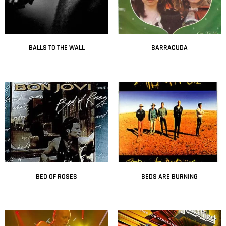
BALLS TO THE WALL
BARRACUDA
Leer más
Leer más
BED OF ROSES
BEDS ARE BURNING
Leer más
Leer más