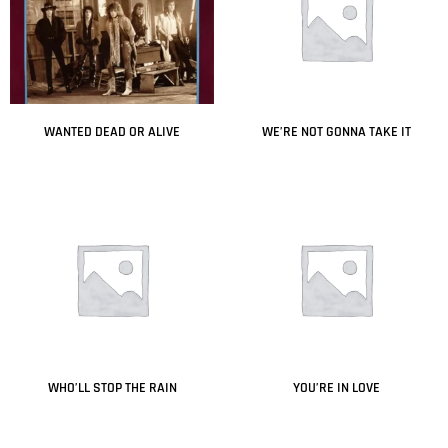
WANTED DEAD OR ALIVE
WE’RE NOT GONNA TAKE IT
Leer más
Leer más
WHO’LL STOP THE RAIN
YOU’RE IN LOVE
Leer más
Leer más