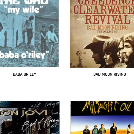
BABA ORILEY
BAD MOON RISING
Leer más
Leer más