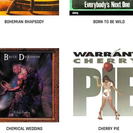
BOHEMIAN RHAPSODY
BORN TO BE WILD
Leer más
Leer más
CHEMICAL WEDDING
CHERRY PIE