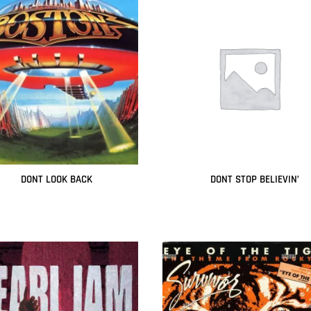
DONT LOOK BACK
DONT STOP BELIEVIN’
Leer más
Leer más