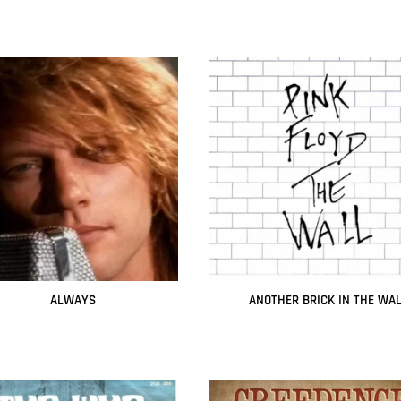
ALWAYS
ANOTHER BRICK IN THE WA
Leer más
Leer más