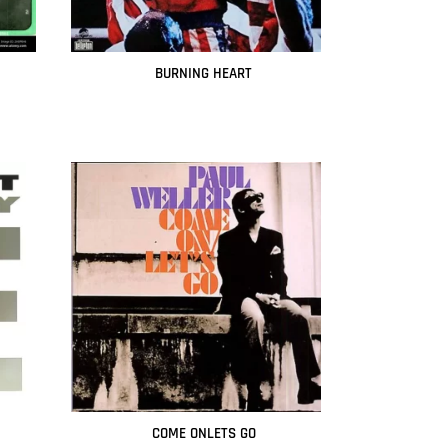
BURNING HEART
Leer más
COME ONLETS GO