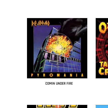
Leer más
COMIN UNDER FIRE
Leer más