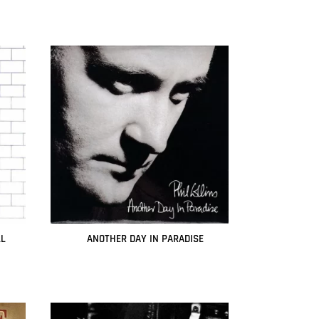
LL
ANOTHER DAY IN PARADISE
Leer más