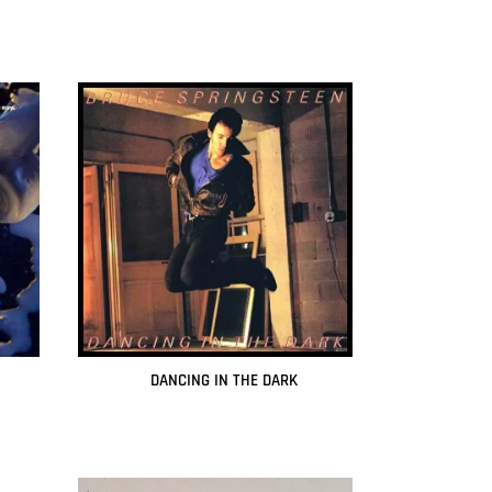
Leer más
DANCING IN THE DARK
Leer más