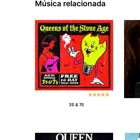
Música relacionada
3S & 7S
Leer más