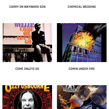
CARRY ON WAYWARD SON
CHEMICAL WEDDING
Leer más
Leer más
COME ONLETS GO
COMIN UNDER FIRE
Leer más
Leer más