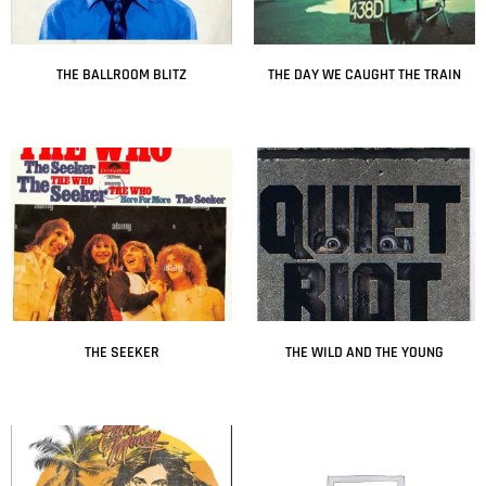
THE BALLROOM BLITZ
THE DAY WE CAUGHT THE TRAIN
Leer más
Leer más
THE SEEKER
THE WILD AND THE YOUNG
Leer más
Leer más