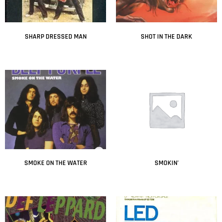
SHARP DRESSED MAN
SHOT IN THE DARK
Leer más
Leer más
SMOKE ON THE WATER
SMOKIN’
Leer más
Leer más