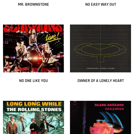
MR. BROWNSTONE
NO EASY WAY OUT
Leer más
Leer más
NO ONE LIKE YOU
OWNER OF A LONELY HEART
Leer más
Leer más