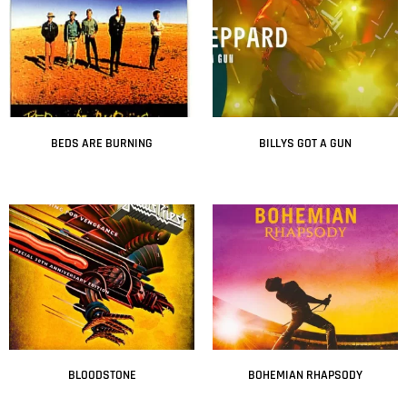
BEDS ARE BURNING
BILLYS GOT A GUN
Leer más
Leer más
BLOODSTONE
BOHEMIAN RHAPSODY