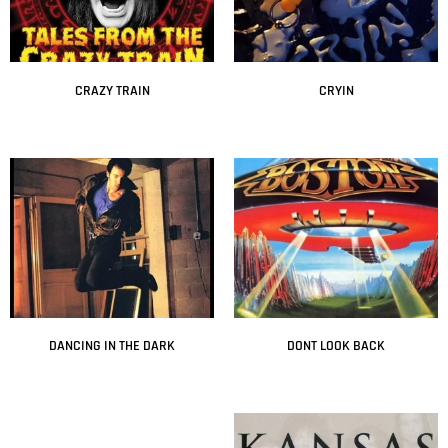
CRAZY TRAIN
CRYIN
Leer más
Leer más
DANCING IN THE DARK
DONT LOOK BACK
Leer más
Leer más