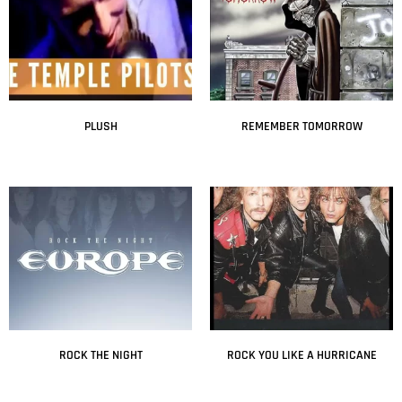
PLUSH
REMEMBER TOMORROW
Leer más
Leer más
ROCK THE NIGHT
ROCK YOU LIKE A HURRICANE
Leer más
Leer más