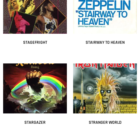
STAGEFRIGHT
STAIRWAY TO HEAVEN
Leer más
Leer más
STARGAZER
STRANGER WORLD
Leer más
Leer más