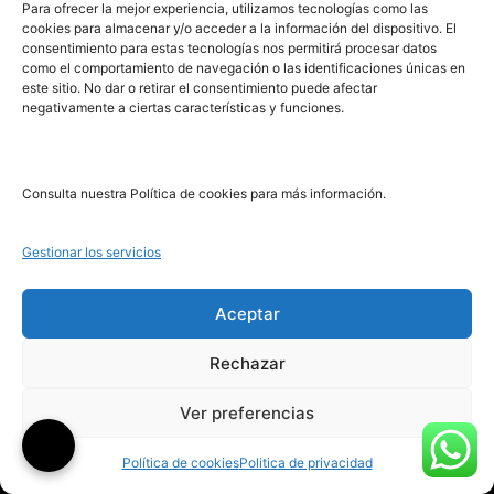
PRL | Media
Para ofrecer la mejor experiencia, utilizamos tecnologías como las
cookies para almacenar y/o acceder a la información del dispositivo. El
consentimiento para estas tecnologías nos permitirá procesar datos
como el comportamiento de navegación o las identificaciones únicas en
PRL | Films
este sitio. No dar o retirar el consentimiento puede afectar
PRL | Play
negativamente a ciertas características y funciones.
PRL | LAB
PRL | Invierte
Blog
Consulta nuestra Política de cookies para más información.
Noticias
Gestionar los servicios
Legal
Aceptar
Rechazar
Aviso Legal
Ver preferencias
Política de Cookies
Política de Privacidad
Política de cookies
Politica de privacidad