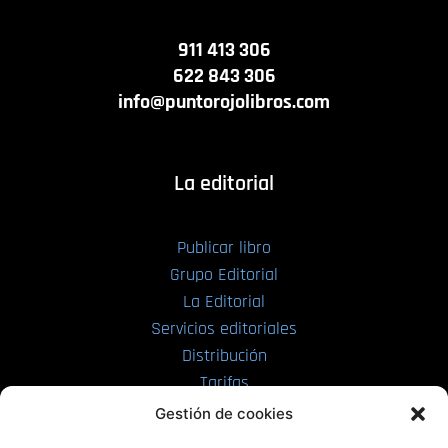
911 413 306
622 843 306
info@puntorojolibros.com
La editorial
Publicar libro
Grupo Editorial
La Editorial
Servicios editoriales
Distribución
Tarifas
Enviar manuscrito
Gestión de cookies