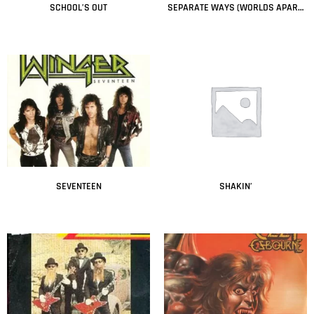
SCHOOL’S OUT
SEPARATE WAYS (WORLDS APART)
Leer más
Leer más
SEVENTEEN
SHAKIN’
Leer más
Leer más