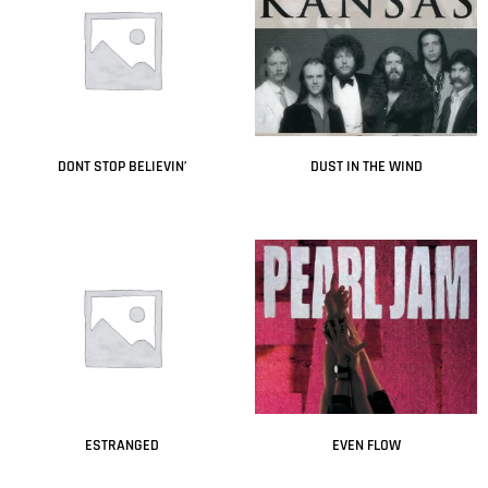
DONT STOP BELIEVIN’
DUST IN THE WIND
Leer más
Leer más
ESTRANGED
EVEN FLOW