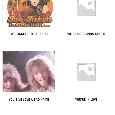
TWO TICKETS TO PARADISE
WE’RE NOT GONNA TAKE IT
Leer más
Leer más
YOU GIVE LOVE A BAD NAME
YOU’RE IN LOVE
Leer más
Leer más