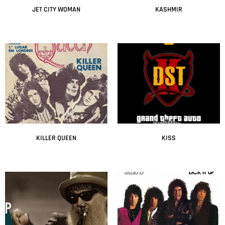
JET CITY WOMAN
KASHMIR
Leer más
Leer más
KILLER QUEEN
KISS
Leer más
Leer más