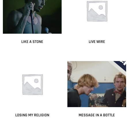
LIKE A STONE
LIVE WIRE
Leer más
Leer más
LOSING MY RELIGION
MESSAGE IN A BOTTLE
Leer más
Leer más