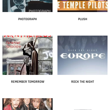
PHOTOGRAPH
PLUSH
Leer más
Leer más
REMEMBER TOMORROW
ROCK THE NIGHT
Leer más
Leer más