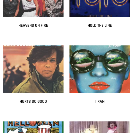
HEAVENS ON FIRE
HOLD THE LINE
Leer más
Leer más
HURTS SO GOOD
I RAN
Leer más
Leer más