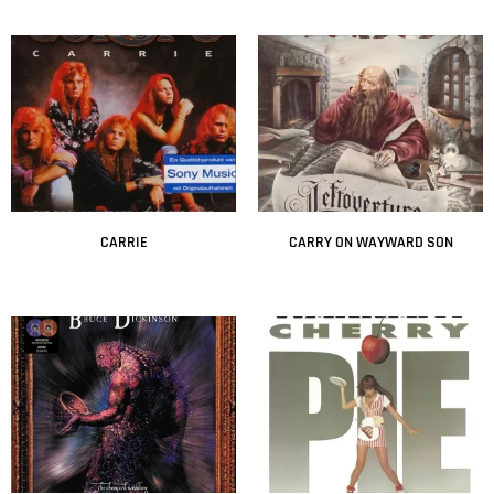
Leer más
Leer más
CARRIE
CARRY ON WAYWARD SON
Leer más
Leer más