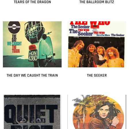
TEARS OF THE DRAGON
THE BALLROOM BLITZ
Leer más
Leer más
THE DAY WE CAUGHT THE TRAIN
THE SEEKER
Leer más
Leer más