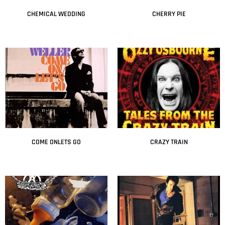
CHEMICAL WEDDING
CHERRY PIE
Leer más
Leer más
COME ONLETS GO
CRAZY TRAIN
Leer más
Leer más