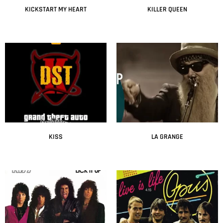
KICKSTART MY HEART
KILLER QUEEN
Leer más
Leer más
KISS
LA GRANGE
Leer más
Leer más