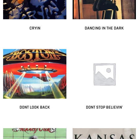
CRYIN
DANCING IN THE DARK
Leer más
Leer más
DONT LOOK BACK
DONT STOP BELIEVIN’
Leer más
Leer más