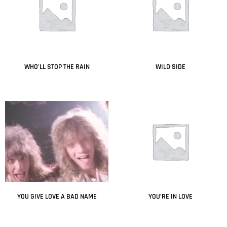
WHO’LL STOP THE RAIN
WILD SIDE
Leer más
Leer más
YOU GIVE LOVE A BAD NAME
YOU’RE IN LOVE
Leer más
Leer más