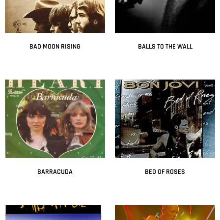
BAD MOON RISING
BALLS TO THE WALL
Leer más
Leer más
BARRACUDA
BED OF ROSES
Leer más
Leer más