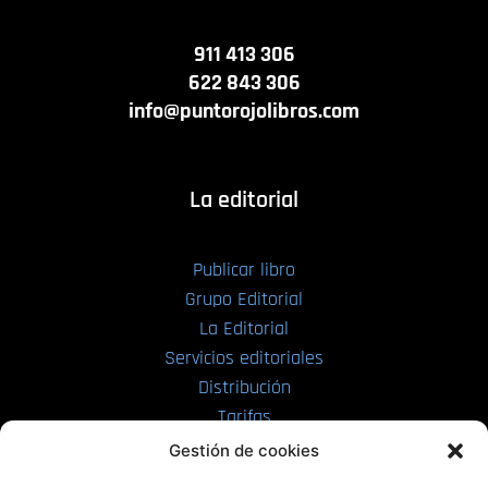
911 413 306
622 843 306
info@puntorojolibros.com
La editorial
Publicar libro
Grupo Editorial
La Editorial
Servicios editoriales
Distribución
Tarifas
Enviar manuscrito
Gestión de cookies