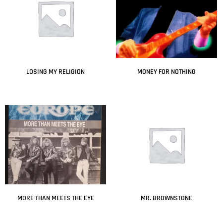
LOSING MY RELIGION
MONEY FOR NOTHING
Leer más
Leer más
MORE THAN MEETS THE EYE
MR. BROWNSTONE
Leer más
Leer más