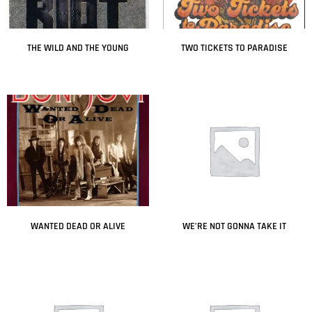
THE WILD AND THE YOUNG
TWO TICKETS TO PARADISE
Leer más
Leer más
WANTED DEAD OR ALIVE
WE’RE NOT GONNA TAKE IT
Leer más
Leer más