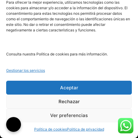
PRL | Media
Para ofrecer la mejor experiencia, utilizamos tecnologías como las
cookies para almacenar y/o acceder a la información del dispositivo. El
consentimiento para estas tecnologías nos permitirá procesar datos
como el comportamiento de navegación o las identificaciones únicas en
PRL | Films
este sitio. No dar o retirar el consentimiento puede afectar
PRL | Play
negativamente a ciertas características y funciones.
PRL | LAB
PRL | Invierte
Blog
Consulta nuestra Política de cookies para más información.
Noticias
Gestionar los servicios
Legal
Aceptar
Rechazar
Aviso Legal
Ver preferencias
Política de Cookies
Política de Privacidad
Política de cookies
Politica de privacidad