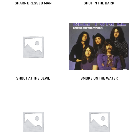
SHARP DRESSED MAN
SHOT IN THE DARK
Leer más
Leer más
SHOUT AT THE DEVIL
SMOKE ON THE WATER
Leer más
Leer más