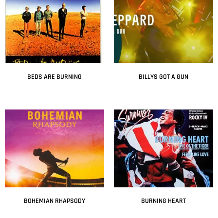
BEDS ARE BURNING
BILLYS GOT A GUN
Leer más
Leer más
BOHEMIAN RHAPSODY
BURNING HEART