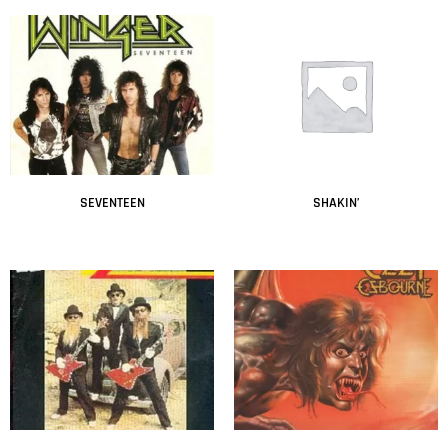
SEVENTEEN
SHAKIN’
Leer más
Leer más