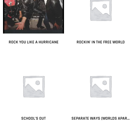
ROCK YOU LIKE A HURRICANE
ROCKIN’ IN THE FREE WORLD
Leer más
Leer más
SCHOOL’S OUT
SEPARATE WAYS (WORLDS APART)
Leer más
Leer más