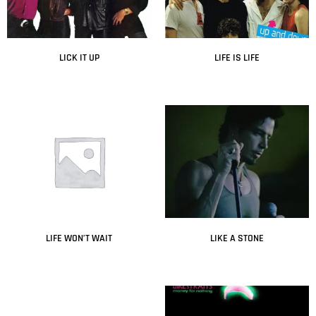
LICK IT UP
LIFE IS LIFE
Leer más
Leer más
LIFE WON’T WAIT
LIKE A STONE
Leer más
Leer más