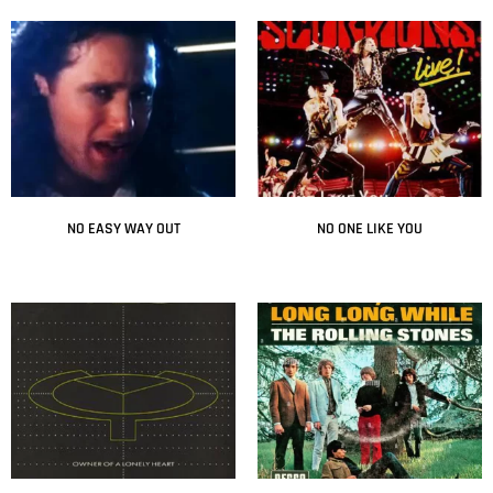
NO EASY WAY OUT
NO ONE LIKE YOU
Leer más
Leer más