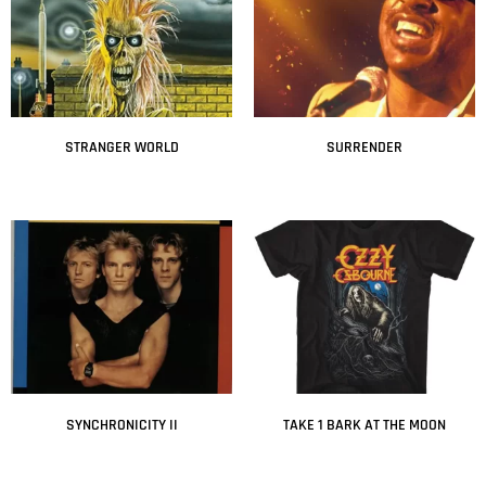
STRANGER WORLD
SURRENDER
Leer más
Leer más
SYNCHRONICITY II
TAKE 1 BARK AT THE MOON
Leer más
Leer más