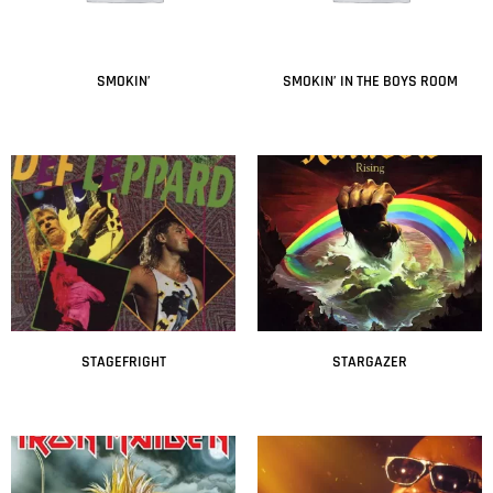
SMOKIN’
SMOKIN’ IN THE BOYS ROOM
Leer más
Leer más
STAGEFRIGHT
STARGAZER
Leer más
Leer más