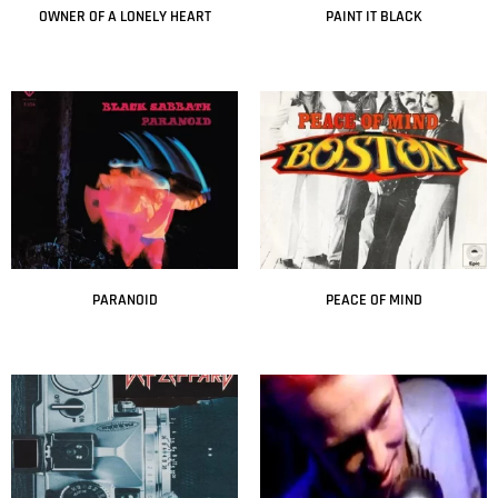
OWNER OF A LONELY HEART
PAINT IT BLACK
Leer más
Leer más
PARANOID
PEACE OF MIND
Leer más
Leer más