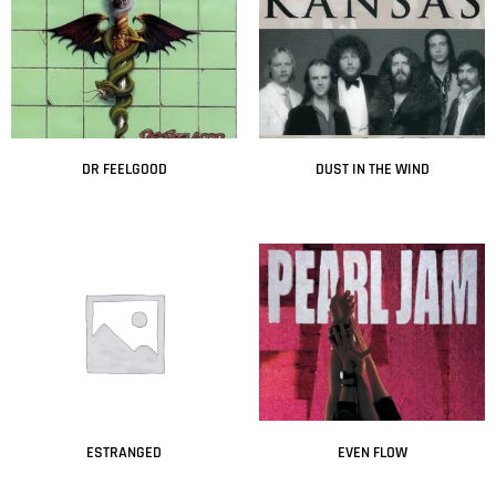
DR FEELGOOD
DUST IN THE WIND
Leer más
Leer más
ESTRANGED
EVEN FLOW