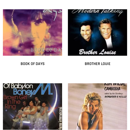
Leer más
Leer más
BOOK OF DAYS
BROTHER LOUIE
Leer más
Leer más