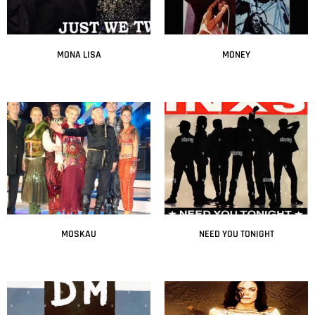
MONA LISA
MONEY
Leer más
Leer más
MOSKAU
NEED YOU TONIGHT
Leer más
Leer más