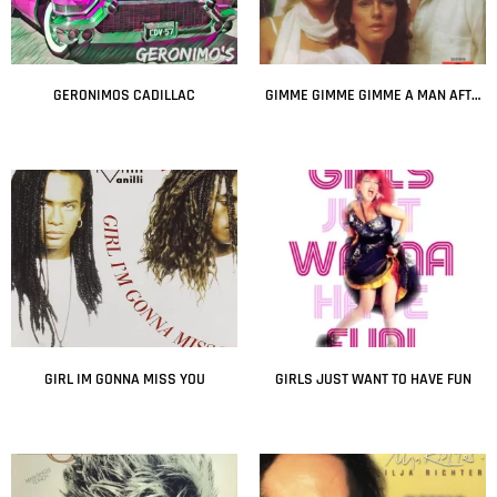
GERONIMOS CADILLAC
GIMME GIMME GIMME A MAN AFTER MIDNIGHT
Leer más
Leer más
GIRL IM GONNA MISS YOU
GIRLS JUST WANT TO HAVE FUN
Leer más
Leer más