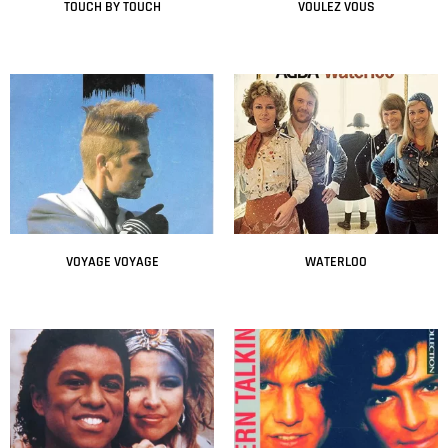
TOUCH BY TOUCH
VOULEZ VOUS
Leer más
Leer más
VOYAGE VOYAGE
WATERLOO
Leer más
Leer más