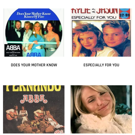
Leer más
Leer más
DOES YOUR MOTHER KNOW
ESPECIALLY FOR YOU
Leer más
Leer más