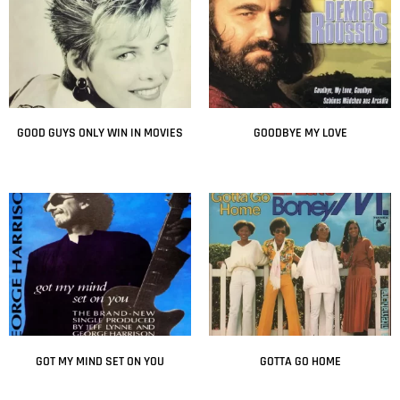
GOOD GUYS ONLY WIN IN MOVIES
GOODBYE MY LOVE
Leer más
Leer más
GOT MY MIND SET ON YOU
GOTTA GO HOME
Leer más
Leer más