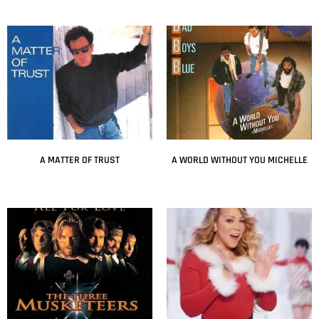
A MATTER OF TRUST
A WORLD WITHOUT YOU MICHELLE
Leer más
Leer más