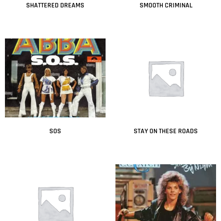
SHATTERED DREAMS
SMOOTH CRIMINAL
Leer más
Leer más
SOS
STAY ON THESE ROADS
Leer más
Leer más