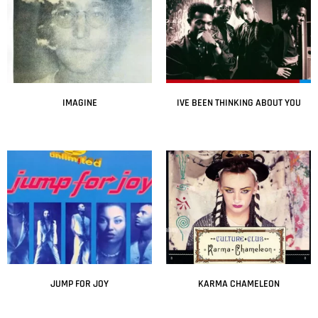
IMAGINE
IVE BEEN THINKING ABOUT YOU
Leer más
Leer más
JUMP FOR JOY
KARMA CHAMELEON
Leer más
Leer más