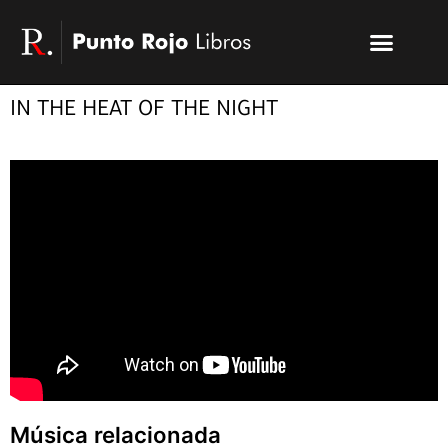
Ir
Menu
al
Publicar un libro
Modelo PRL
La editorial
PRL | Media
Acceso autores
contenido
IN THE HEAT OF THE NIGHT
Música relacionada