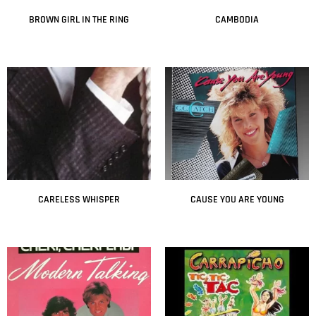
BROWN GIRL IN THE RING
CAMBODIA
Leer más
Leer más
CARELESS WHISPER
CAUSE YOU ARE YOUNG
Leer más
Leer más