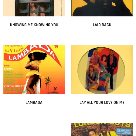
KNOWING ME KNOWING YOU
LAID BACK
Leer más
Leer más
LAMBADA
LAY ALL YOUR LOVE ON ME
Leer más
Leer más