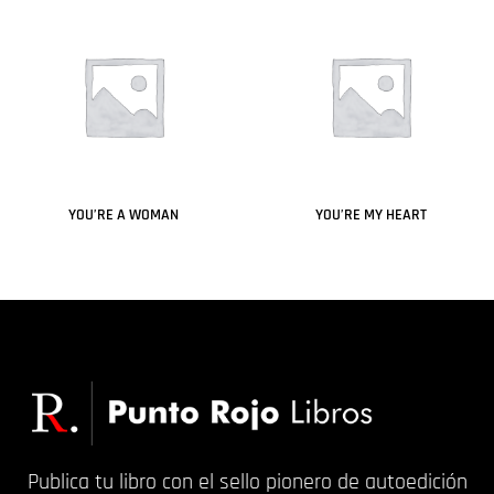
YOU’RE A WOMAN
YOU’RE MY HEART
Leer más
Leer más
Publica tu libro con el sello pionero de autoedición