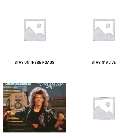
STAY ON THESE ROADS
STAYIN’ ALIVE
Leer más
Leer más