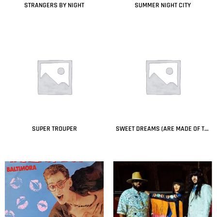
STRANGERS BY NIGHT
SUMMER NIGHT CITY
Leer más
Leer más
SUPER TROUPER
SWEET DREAMS (ARE MADE OF THIS)
Leer más
Leer más