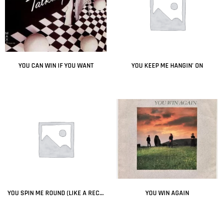
YOU CAN WIN IF YOU WANT
YOU KEEP ME HANGIN’ ON
Leer más
Leer más
YOU SPIN ME ROUND (LIKE A RECORD)
YOU WIN AGAIN
Leer más
Leer más