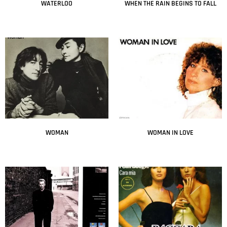
WATERLOO
WHEN THE RAIN BEGINS TO FALL
Leer más
Leer más
WOMAN
WOMAN IN LOVE
Leer más
Leer más