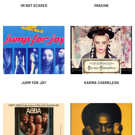
IM NOT SCARED
IMAGINE
Leer más
Leer más
JUMP FOR JOY
KARMA CHAMELEON
Leer más
Leer más