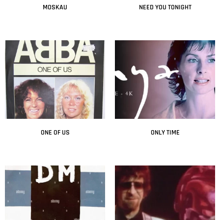
MOSKAU
NEED YOU TONIGHT
Leer más
Leer más
ONE OF US
ONLY TIME
Leer más
Leer más