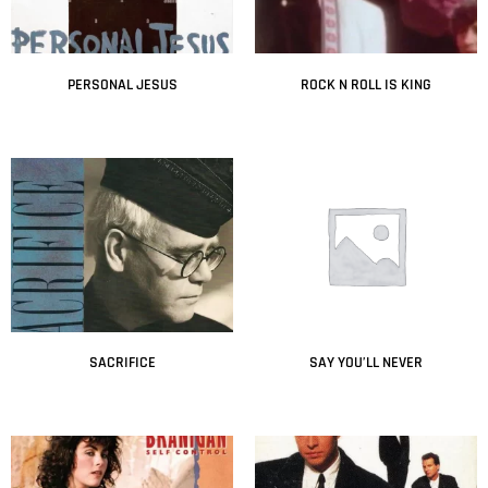
PERSONAL JESUS
ROCK N ROLL IS KING
Leer más
Leer más
SACRIFICE
SAY YOU’LL NEVER
Leer más
Leer más