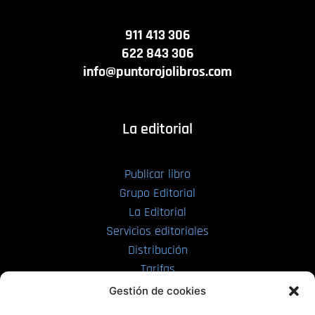
911 413 306
622 843 306
info@puntorojolibros.com
La editorial
Publicar libro
Grupo Editorial
La Editorial
Servicios editoriales
Distribución
Tarifas
Enviar manuscrito
Gestión de cookies