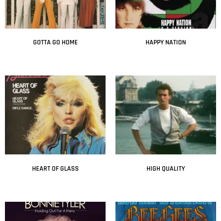
GOTTA GO HOME
HAPPY NATION
Leer más
Leer más
HEART OF GLASS
HIGH QUALITY
Leer más
Leer más