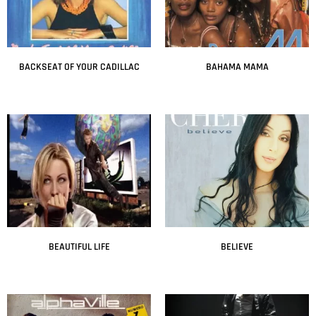
BACKSEAT OF YOUR CADILLAC
BAHAMA MAMA
Leer más
Leer más
BEAUTIFUL LIFE
BELIEVE
Leer más
Leer más