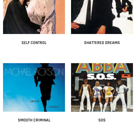
SELF CONTROL
SHATTERED DREAMS
Leer más
Leer más
SMOOTH CRIMINAL
SOS
Leer más
Leer más