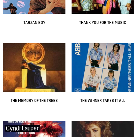
TARZAN BOY
THANK YOU FOR THE MUSIC
Leer más
Leer más
THE MEMORY OF THE TREES
THE WINNER TAKES IT ALL
Leer más
Leer más