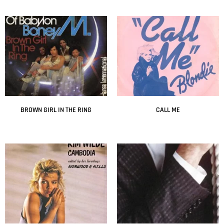
Leer más
Leer más
BROWN GIRL IN THE RING
CALL ME
Leer más
Leer más