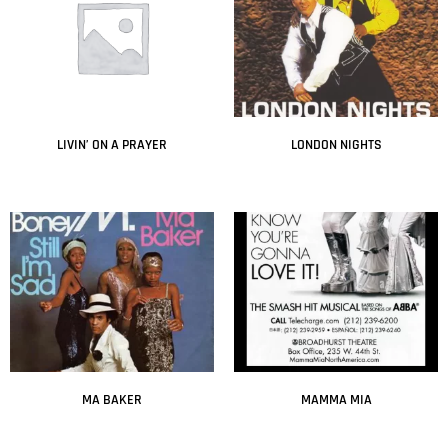
LIVIN’ ON A PRAYER
LONDON NIGHTS
Leer más
Leer más
MA BAKER
MAMMA MIA
Leer más
Leer más