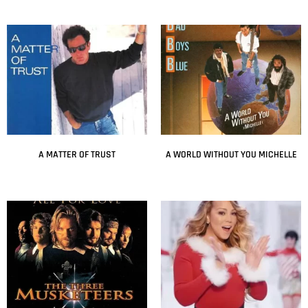
A MATTER OF TRUST
A WORLD WITHOUT YOU MICHELLE
Leer más
Leer más