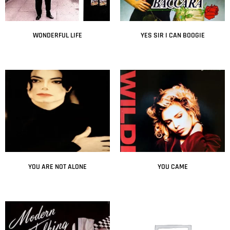
WONDERFUL LIFE
YES SIR I CAN BOOGIE
Leer más
Leer más
YOU ARE NOT ALONE
YOU CAME
Leer más
Leer más