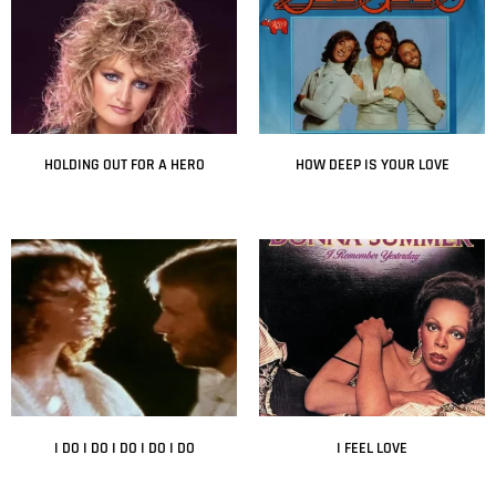
HOLDING OUT FOR A HERO
HOW DEEP IS YOUR LOVE
Leer más
Leer más
I DO I DO I DO I DO I DO
I FEEL LOVE
Leer más
Leer más