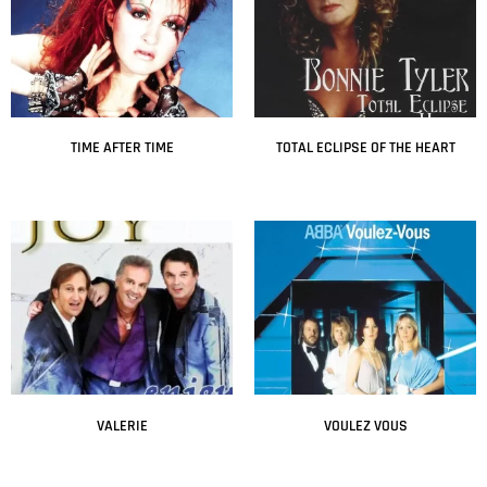
TIME AFTER TIME
TOTAL ECLIPSE OF THE HEART
Leer más
Leer más
VALERIE
VOULEZ VOUS
Leer más
Leer más