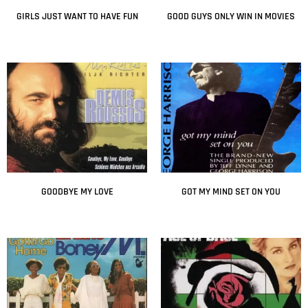
GIRLS JUST WANT TO HAVE FUN
GOOD GUYS ONLY WIN IN MOVIES
Leer más
Leer más
GOODBYE MY LOVE
GOT MY MIND SET ON YOU
Leer más
Leer más