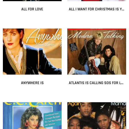
ALL FOR LOVE
ALL I WANT FOR CHRISTMAS IS YOU
Leer más
Leer más
ANYWHERE IS
ATLANTIS IS CALLING SOS FOR LOVE
Leer más
Leer más