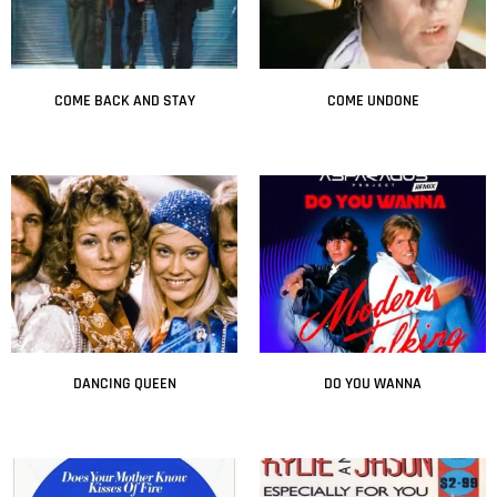
COME BACK AND STAY
COME UNDONE
Leer más
Leer más
DANCING QUEEN
DO YOU WANNA
Leer más
Leer más