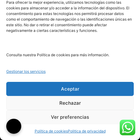
PRL | Media
Para ofrecer la mejor experiencia, utilizamos tecnologías como las
cookies para almacenar y/o acceder a la información del dispositivo. El
consentimiento para estas tecnologías nos permitirá procesar datos
como el comportamiento de navegación o las identificaciones únicas en
PRL | Films
este sitio. No dar o retirar el consentimiento puede afectar
PRL | Play
negativamente a ciertas características y funciones.
PRL | LAB
PRL | Invierte
Blog
Consulta nuestra Política de cookies para más información.
Noticias
Gestionar los servicios
Legal
Aceptar
Rechazar
Aviso Legal
Ver preferencias
Política de Cookies
Política de Privacidad
Política de cookies
Politica de privacidad