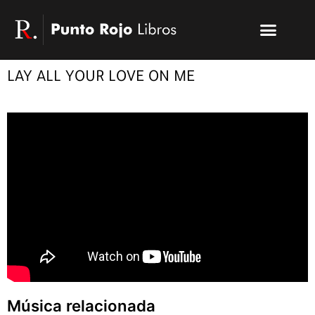
Ir
Menu
al
Publicar un libro
Modelo PRL
La editorial
PRL | Media
Acceso autores
contenido
LAY ALL YOUR LOVE ON ME
Música relacionada