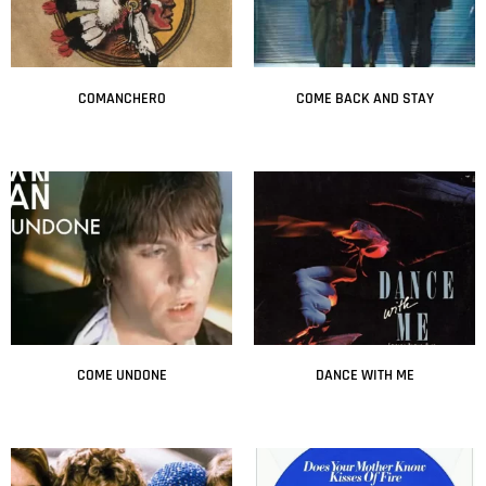
COMANCHERO
COME BACK AND STAY
Leer más
Leer más
COME UNDONE
DANCE WITH ME
Leer más
Leer más