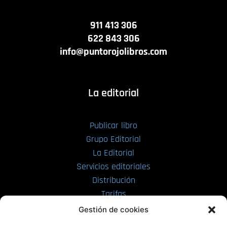
911 413 306
622 843 306
info@puntorojolibros.com
La editorial
Publicar libro
Grupo Editorial
La Editorial
Servicios editoriales
Distribución
Tarifas
Enviar manuscrito
Gestión de cookies