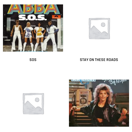
SOS
STAY ON THESE ROADS
Leer más
Leer más