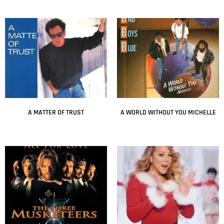
A MATTER OF TRUST
A WORLD WITHOUT YOU MICHELLE
Leer más
Leer más