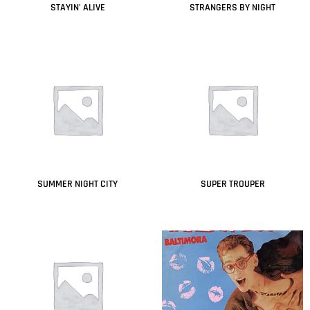
STAYIN’ ALIVE
STRANGERS BY NIGHT
Leer más
Leer más
SUMMER NIGHT CITY
SUPER TROUPER
Leer más
Leer más