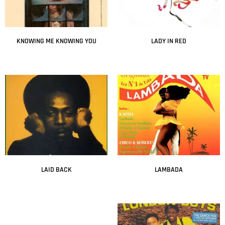
KNOWING ME KNOWING YOU
LADY IN RED
Leer más
Leer más
LAID BACK
LAMBADA
Leer más
Leer más