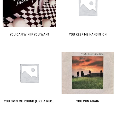
YOU CAN WIN IF YOU WANT
YOU KEEP ME HANGIN’ ON
Leer más
Leer más
YOU SPIN ME ROUND (LIKE A RECORD)
YOU WIN AGAIN
Leer más
Leer más