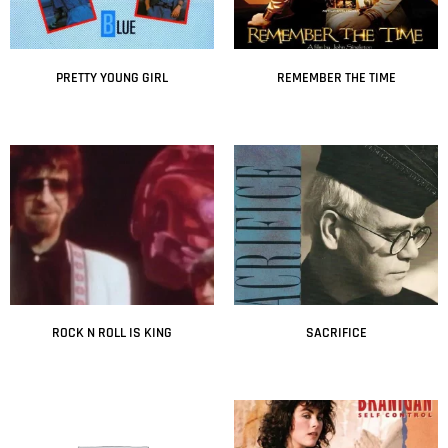
PRETTY YOUNG GIRL
REMEMBER THE TIME
Leer más
Leer más
ROCK N ROLL IS KING
SACRIFICE
Leer más
Leer más