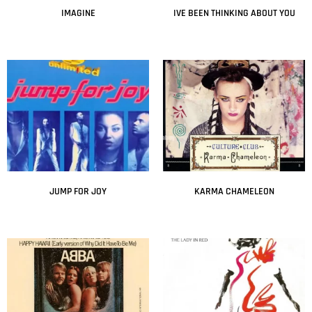
IMAGINE
IVE BEEN THINKING ABOUT YOU
Leer más
Leer más
JUMP FOR JOY
KARMA CHAMELEON
Leer más
Leer más