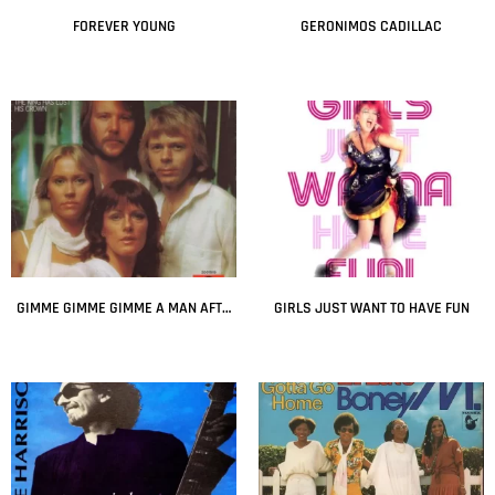
FOREVER YOUNG
GERONIMOS CADILLAC
Leer más
Leer más
GIMME GIMME GIMME A MAN AFTER MIDNIGHT
GIRLS JUST WANT TO HAVE FUN
Leer más
Leer más