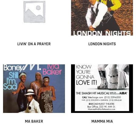
LIVIN’ ON A PRAYER
LONDON NIGHTS
Leer más
Leer más
MA BAKER
MAMMA MIA
Leer más
Leer más