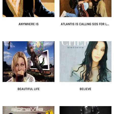
ANYWHERE IS
ATLANTIS IS CALLING SOS FOR LOVE
Leer más
Leer más
BEAUTIFUL LIFE
BELIEVE
Leer más
Leer más