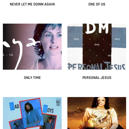
NEVER LET ME DOWN AGAIN
ONE OF US
Leer más
Leer más
ONLY TIME
PERSONAL JESUS
Leer más
Leer más