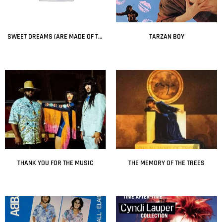
SWEET DREAMS (ARE MADE OF THIS)
TARZAN BOY
Leer más
Leer más
THANK YOU FOR THE MUSIC
THE MEMORY OF THE TREES
Leer más
Leer más