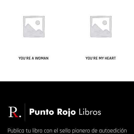
YOU’RE A WOMAN
YOU’RE MY HEART
Leer más
Leer más
Publica tu libro con el sello pionero de autoedición