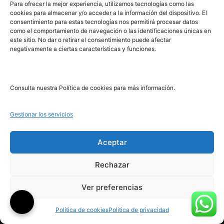
PRL | Media
Para ofrecer la mejor experiencia, utilizamos tecnologías como las
cookies para almacenar y/o acceder a la información del dispositivo. El
consentimiento para estas tecnologías nos permitirá procesar datos
como el comportamiento de navegación o las identificaciones únicas en
PRL | Films
este sitio. No dar o retirar el consentimiento puede afectar
PRL | Play
negativamente a ciertas características y funciones.
PRL | LAB
PRL | Invierte
Blog
Consulta nuestra Política de cookies para más información.
Noticias
Gestionar los servicios
Legal
Aceptar
Rechazar
Aviso Legal
Ver preferencias
Política de Cookies
Política de Privacidad
Política de cookies
Politica de privacidad