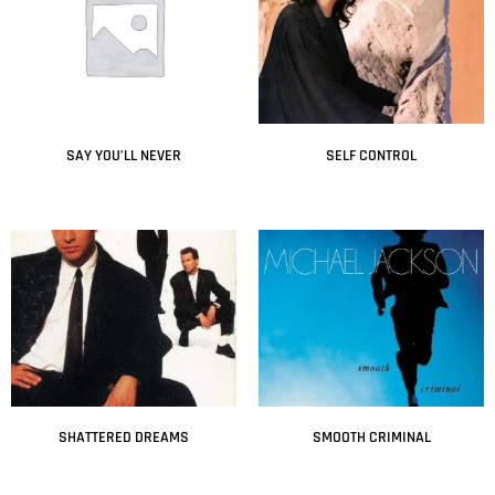
SAY YOU’LL NEVER
SELF CONTROL
Leer más
Leer más
SHATTERED DREAMS
SMOOTH CRIMINAL
Leer más
Leer más