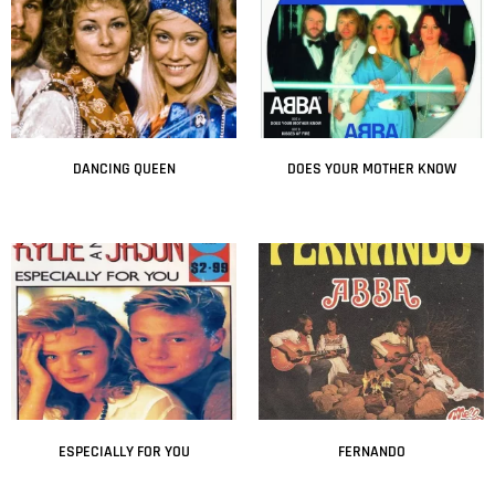
DANCING QUEEN
DOES YOUR MOTHER KNOW
Leer más
Leer más
ESPECIALLY FOR YOU
FERNANDO