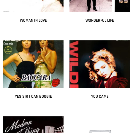
WOMAN IN LOVE
WONDERFUL LIFE
Leer más
Leer más
YES SIR I CAN BOOGIE
YOU CAME
Leer más
Leer más