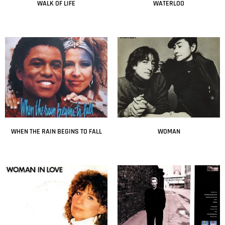
WALK OF LIFE
WATERLOO
Leer más
Leer más
WHEN THE RAIN BEGINS TO FALL
WOMAN
Leer más
Leer más