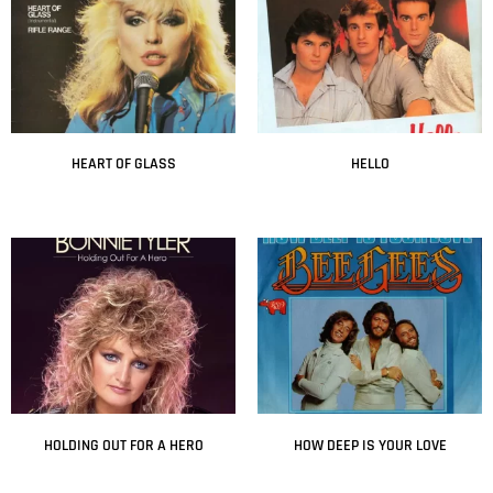
HEART OF GLASS
HELLO
Leer más
Leer más
HOLDING OUT FOR A HERO
HOW DEEP IS YOUR LOVE
Leer más
Leer más