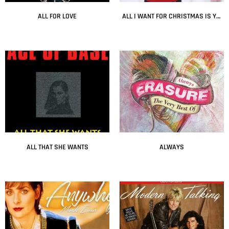
ALL FOR LOVE
ALL I WANT FOR CHRISTMAS IS YOU
Leer más
Leer más
ALL THAT SHE WANTS
ALWAYS
Leer más
Leer más