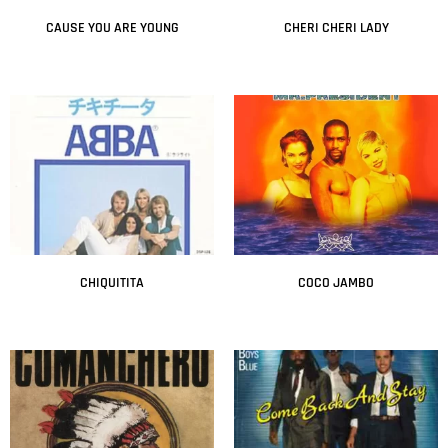
CAUSE YOU ARE YOUNG
CHERI CHERI LADY
Leer más
Leer más
CHIQUITITA
COCO JAMBO
Leer más
Leer más