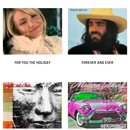
Leer más
Leer más
FOR YOU THE HOLIDAY
FOREVER AND EVER
Leer más
Leer más