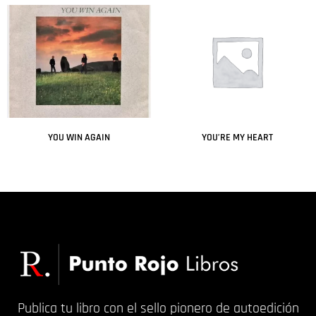
YOU WIN AGAIN
YOU’RE MY HEART
Leer más
Leer más
Publica tu libro con el sello pionero de autoedición