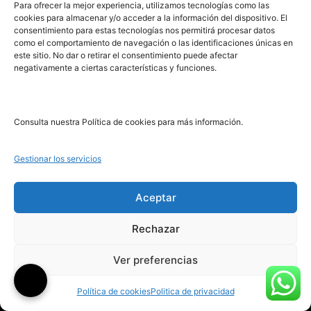
PRL | Media
Para ofrecer la mejor experiencia, utilizamos tecnologías como las
cookies para almacenar y/o acceder a la información del dispositivo. El
consentimiento para estas tecnologías nos permitirá procesar datos
como el comportamiento de navegación o las identificaciones únicas en
PRL | Films
este sitio. No dar o retirar el consentimiento puede afectar
PRL | Play
negativamente a ciertas características y funciones.
PRL | LAB
PRL | Invierte
Blog
Consulta nuestra Política de cookies para más información.
Noticias
Gestionar los servicios
Legal
Aceptar
Rechazar
Aviso Legal
Ver preferencias
Política de Cookies
Política de Privacidad
Política de cookies
Politica de privacidad