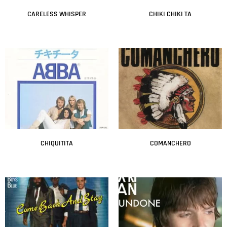
CARELESS WHISPER
CHIKI CHIKI TA
Leer más
Leer más
CHIQUITITA
COMANCHERO
Leer más
Leer más