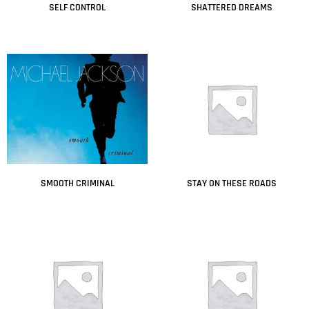
SELF CONTROL
SHATTERED DREAMS
Leer más
Leer más
SMOOTH CRIMINAL
STAY ON THESE ROADS
Leer más
Leer más