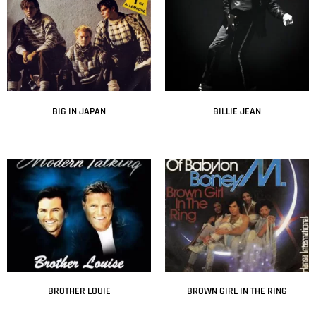
BIG IN JAPAN
BILLIE JEAN
Leer más
Leer más
BROTHER LOUIE
BROWN GIRL IN THE RING