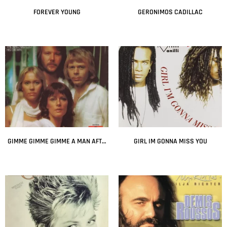
FOREVER YOUNG
GERONIMOS CADILLAC
Leer más
Leer más
GIMME GIMME GIMME A MAN AFTER MIDNIGHT
GIRL IM GONNA MISS YOU
Leer más
Leer más