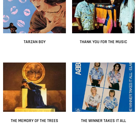
TARZAN BOY
THANK YOU FOR THE MUSIC
Leer más
Leer más
THE MEMORY OF THE TREES
THE WINNER TAKES IT ALL
Leer más
Leer más