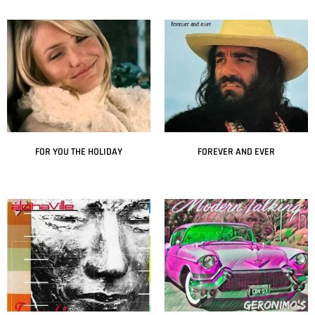
Leer más
Leer más
FOR YOU THE HOLIDAY
FOREVER AND EVER
Leer más
Leer más