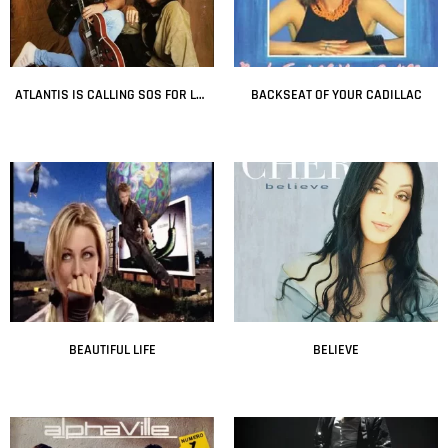
ATLANTIS IS CALLING SOS FOR LOVE
BACKSEAT OF YOUR CADILLAC
Leer más
Leer más
BEAUTIFUL LIFE
BELIEVE
Leer más
Leer más