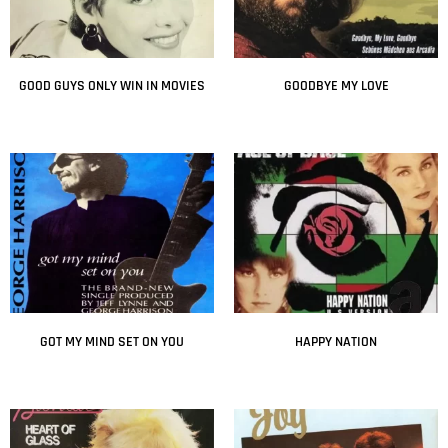
GOOD GUYS ONLY WIN IN MOVIES
GOODBYE MY LOVE
Leer más
Leer más
GOT MY MIND SET ON YOU
HAPPY NATION
Leer más
Leer más