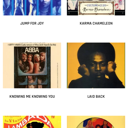
JUMP FOR JOY
KARMA CHAMELEON
Leer más
Leer más
KNOWING ME KNOWING YOU
LAID BACK
Leer más
Leer más