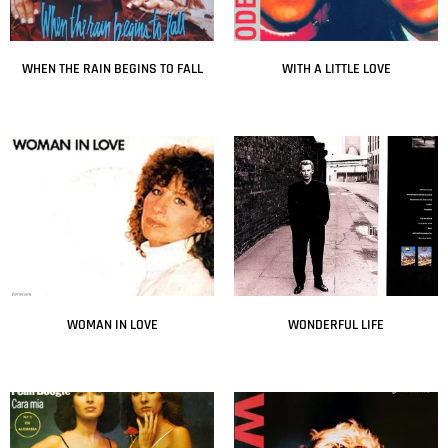
WHEN THE RAIN BEGINS TO FALL
WITH A LITTLE LOVE
Leer más
Leer más
WOMAN IN LOVE
WONDERFUL LIFE
Leer más
Leer más