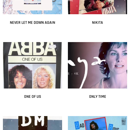
NEVER LET ME DOWN AGAIN
NIKITA
Leer más
Leer más
ONE OF US
ONLY TIME
Leer más
Leer más