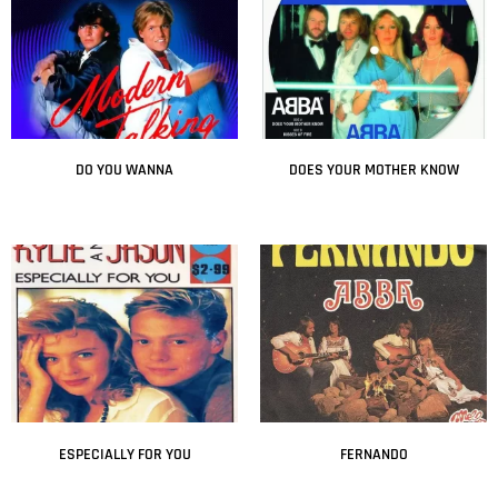
DO YOU WANNA
DOES YOUR MOTHER KNOW
Leer más
Leer más
ESPECIALLY FOR YOU
FERNANDO