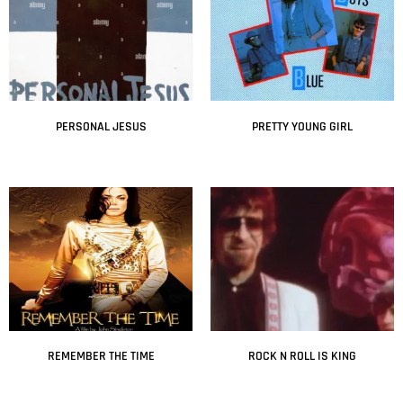
PERSONAL JESUS
PRETTY YOUNG GIRL
Leer más
Leer más
REMEMBER THE TIME
ROCK N ROLL IS KING
Leer más
Leer más