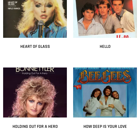
HEART OF GLASS
HELLO
Leer más
Leer más
HOLDING OUT FOR A HERO
HOW DEEP IS YOUR LOVE
Leer más
Leer más