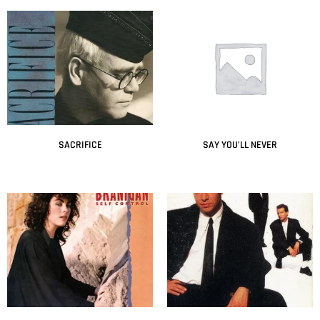
SACRIFICE
SAY YOU’LL NEVER
Leer más
Leer más