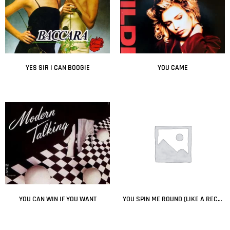
YES SIR I CAN BOOGIE
YOU CAME
Leer más
Leer más
YOU CAN WIN IF YOU WANT
YOU SPIN ME ROUND (LIKE A RECORD)
Leer más
Leer más