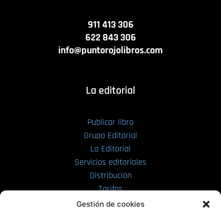
911 413 306
622 843 306
info@puntorojolibros.com
La editorial
Publicar libro
Grupo Editorial
La Editorial
Servicios editoriales
Distribución
Tarifas
Enviar manuscrito
Gestión de cookies