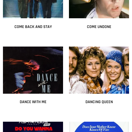
COME BACK AND STAY
COME UNDONE
Leer más
Leer más
DANCE WITH ME
DANCING QUEEN
Leer más
Leer más