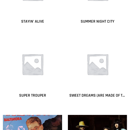
STAYIN’ ALIVE
SUMMER NIGHT CITY
Leer más
Leer más
SUPER TROUPER
SWEET DREAMS (ARE MADE OF THIS)
Leer más
Leer más