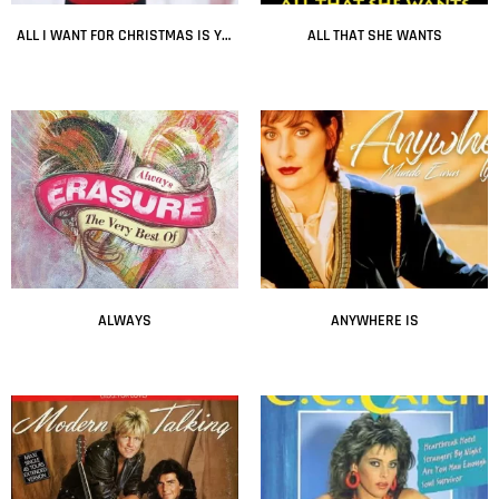
ALL I WANT FOR CHRISTMAS IS YOU
ALL THAT SHE WANTS
Leer más
Leer más
ALWAYS
ANYWHERE IS
Leer más
Leer más