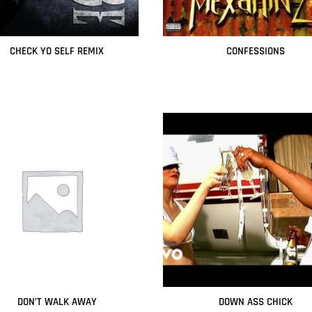
CHECK YO SELF REMIX
CONFESSIONS
Leer más
Leer más
DON’T WALK AWAY
DOWN ASS CHICK