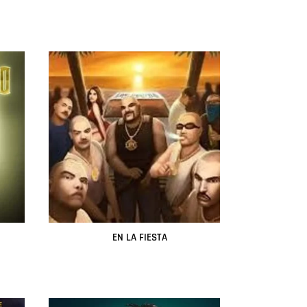
Leer más
EN LA FIESTA
Leer más