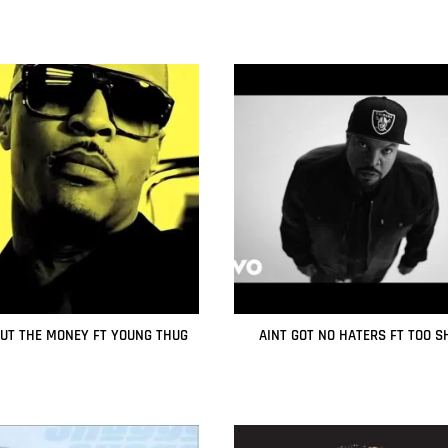
UT THE MONEY FT YOUNG THUG
AINT GOT NO HATERS FT TOO S
Leer más
Leer más