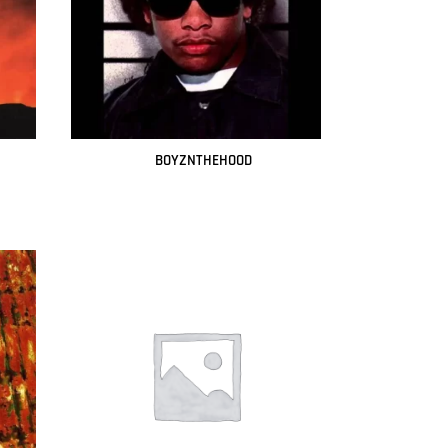
BOYZNTHEHOOD
Leer más