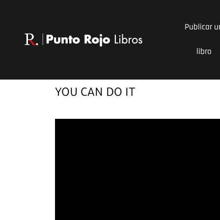
Ir
al
Publicar u
contenido
libro
YOU CAN DO IT