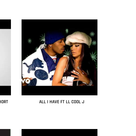
HORT
ALL I HAVE FT LL COOL J
Leer más