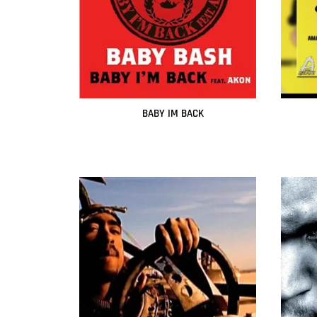
BABY IM BACK
Leer más