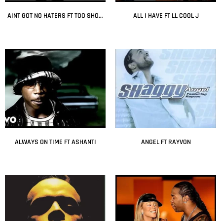
AINT GOT NO HATERS FT TOO SHORT
ALL I HAVE FT LL COOL J
Leer más
Leer más
ALWAYS ON TIME FT ASHANTI
ANGEL FT RAYVON
Leer más
Leer más