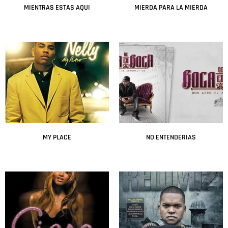
MIENTRAS ESTAS AQUI
MIERDA PARA LA MIERDA
Leer más
Leer más
MY PLACE
NO ENTENDERIAS
Leer más
Leer más