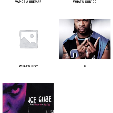
VAMOS A QUEMAR
WHAT U GON’ DO
Leer más
Leer más
WHAT’S LUV?
X
Leer más
Leer más