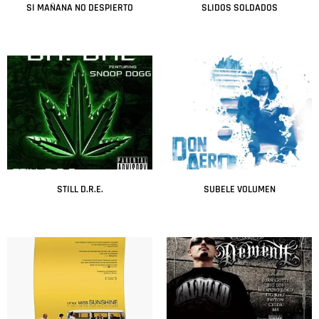
SI MAÑANA NO DESPIERTO
SLIDOS SOLDADOS
Leer más
Leer más
STILL D.R.E.
SUBELE VOLUMEN
Leer más
Leer más