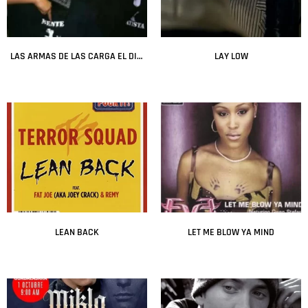
LAS ARMAS DE LAS CARGA EL DIABLO
LAY LOW
Leer más
Leer más
LEAN BACK
LET ME BLOW YA MIND
Leer más
Leer más