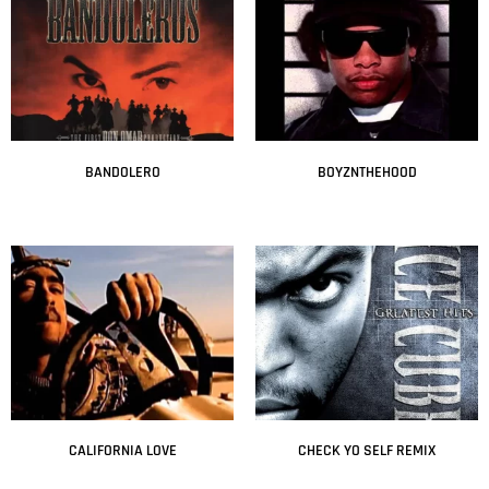
BANDOLERO
BOYZNTHEHOOD
Leer más
Leer más
CALIFORNIA LOVE
CHECK YO SELF REMIX