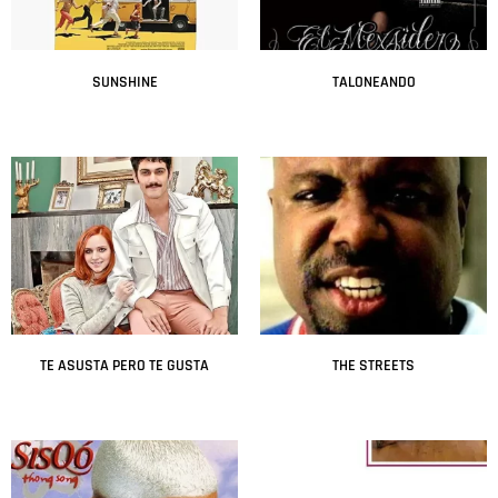
SUNSHINE
TALONEANDO
Leer más
Leer más
TE ASUSTA PERO TE GUSTA
THE STREETS
Leer más
Leer más