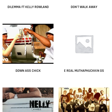
DILEMMA FT KELLY ROWLAND
DON’T WALK AWAY
Leer más
Leer más
DOWN ASS CHICK
E REAL MUTHAPHUCKKIN GS
Leer más
Leer más