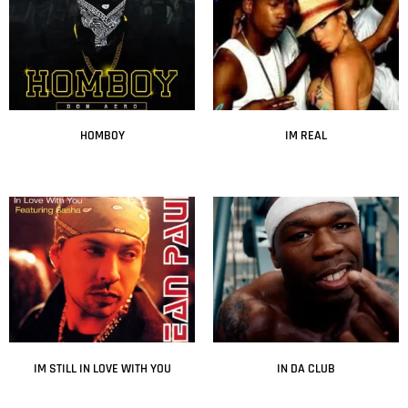
HOMBOY
IM REAL
Leer más
Leer más
IM STILL IN LOVE WITH YOU
IN DA CLUB
Leer más
Leer más