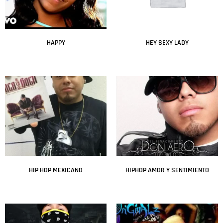
HAPPY
HEY SEXY LADY
Leer más
Leer más
HIP HOP MEXICANO
HIPHOP AMOR Y SENTIMIENTO
Leer más
Leer más