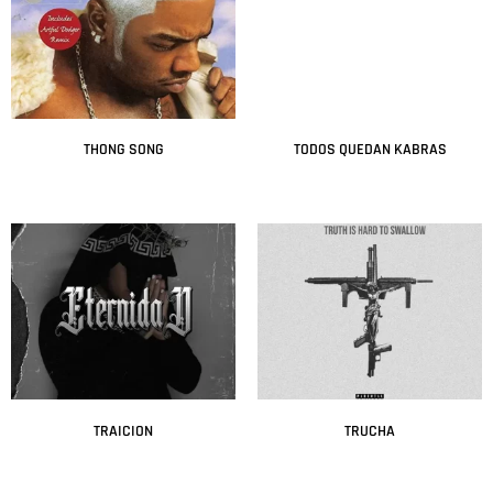
THONG SONG
TODOS QUEDAN KABRAS
Leer más
Leer más
TRAICION
TRUCHA
Leer más
Leer más