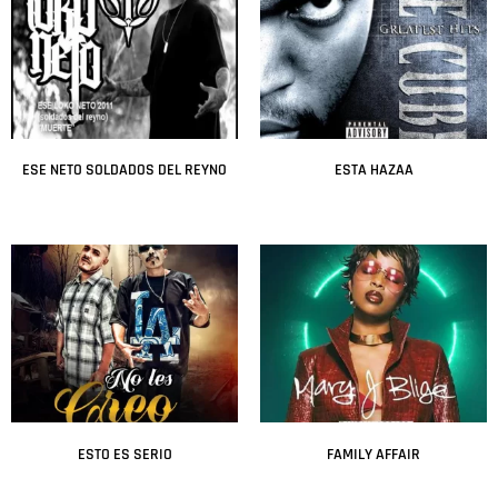
ESE NETO SOLDADOS DEL REYNO
ESTA HAZAA
Leer más
Leer más
ESTO ES SERIO
FAMILY AFFAIR