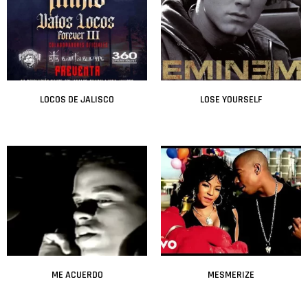
LOCOS DE JALISCO
LOSE YOURSELF
Leer más
Leer más
ME ACUERDO
MESMERIZE
Leer más
Leer más