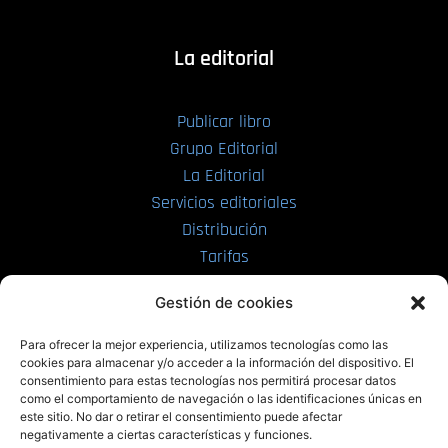
La editorial
Publicar libro
Grupo Editorial
La Editorial
Servicios editoriales
Distribución
Tarifas
Enviar manuscrito
Gestión de cookies
PRL | Media
Para ofrecer la mejor experiencia, utilizamos tecnologías como las
cookies para almacenar y/o acceder a la información del dispositivo. El
consentimiento para estas tecnologías nos permitirá procesar datos
PRL | Films
como el comportamiento de navegación o las identificaciones únicas en
PRL | Play
este sitio. No dar o retirar el consentimiento puede afectar
negativamente a ciertas características y funciones.
PRL | LAB