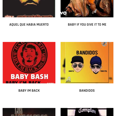
AQUEL QUE HABIA MUERTO
BABY IF YOU GIVE IT TO ME
Leer más
Leer más
BABY IM BACK
BANDIDOS
Leer más
Leer más