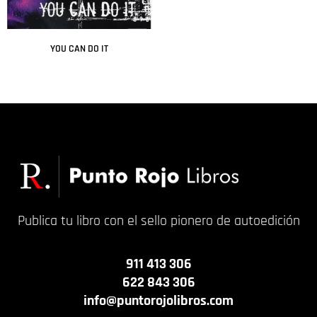
YOU CAN DO IT
Leer más
Publica tu libro con el sello pionero de autoedición
911 413 306
622 843 306
info@puntorojolibros.com