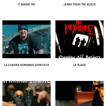
IT WASNT ME
JENNY FROM THE BLOCK
Leer más
Leer más
LA CUADRA KOMANDO ZAPATISTA
LA PLAGA
Leer más
Leer más