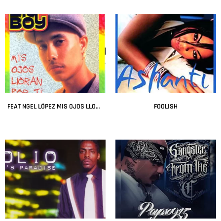
Leer más
Leer más
FEAT NGEL LÓPEZ MIS OJOS LLORAN POR T
FOOLISH
Leer más
Leer más