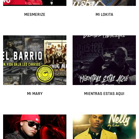
MESMERIZE
MI LOKITA
Leer más
Leer más
MI MARY
MIENTRAS ESTAS AQUI
Leer más
Leer más