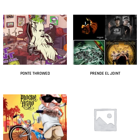
Leer más
Leer más
PONTE THROWED
PRENDE EL JOINT
Leer más
Leer más