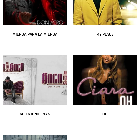
MIERDA PARA LA MIERDA
MY PLACE
Leer más
Leer más
NO ENTENDERIAS
OH
Leer más
Leer más