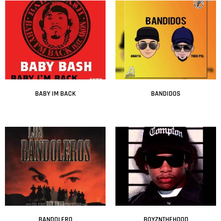
BABY IM BACK
BANDIDOS
Leer más
Leer más
BANDOLERO
BOYZNTHEHOOD