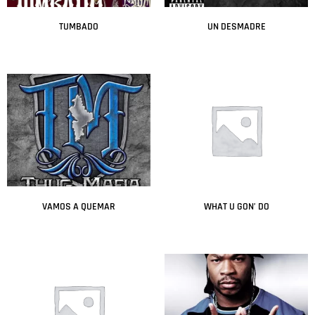
TUMBADO
UN DESMADRE
Leer más
Leer más
VAMOS A QUEMAR
WHAT U GON’ DO
Leer más
Leer más