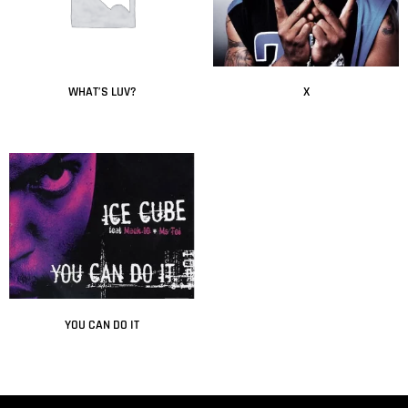
WHAT’S LUV?
X
Leer más
Leer más
YOU CAN DO IT
Leer más