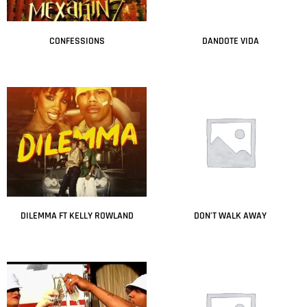
CONFESSIONS
DANDOTE VIDA
Leer más
Leer más
DILEMMA FT KELLY ROWLAND
DON’T WALK AWAY
Leer más
Leer más