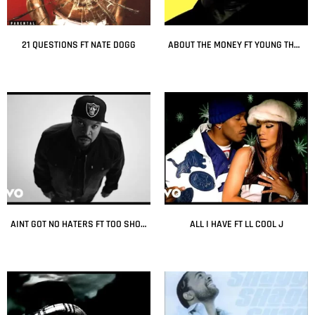
21 QUESTIONS FT NATE DOGG
ABOUT THE MONEY FT YOUNG THUG
Leer más
Leer más
AINT GOT NO HATERS FT TOO SHORT
ALL I HAVE FT LL COOL J
Leer más
Leer más