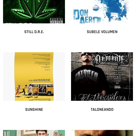
STILL D.R.E.
SUBELE VOLUMEN
Leer más
Leer más
SUNSHINE
TALONEANDO
Leer más
Leer más