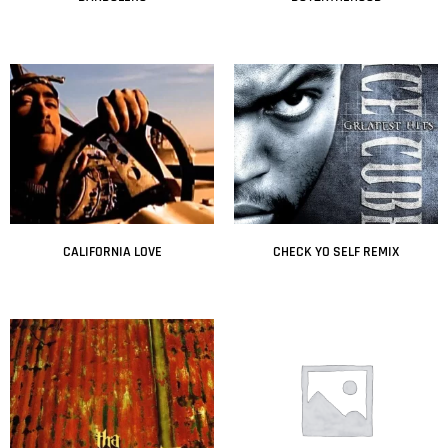
Leer más
Leer más
CALIFORNIA LOVE
CHECK YO SELF REMIX
Leer más
Leer más