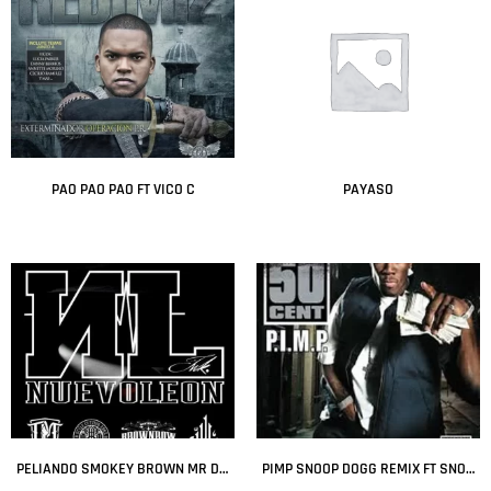
PAO PAO PAO FT VICO C
PAYASO
Leer más
Leer más
PELIANDO SMOKEY BROWN MR DEMENTE PAYTON
PIMP SNOOP DOGG REMIX FT SNOOP DOGG GUNIT