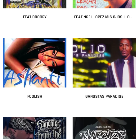
FEAT DROOPY
FEAT NGEL LÓPEZ MIS OJOS LLORAN POR T
Leer más
Leer más
FOOLISH
GANGSTAS PARADISE
Leer más
Leer más