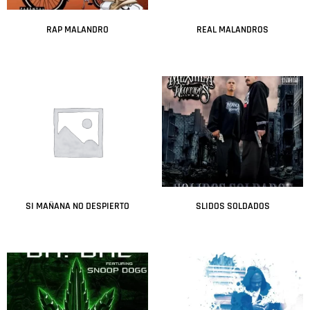
RAP MALANDRO
REAL MALANDROS
Leer más
Leer más
SI MAÑANA NO DESPIERTO
SLIDOS SOLDADOS
Leer más
Leer más