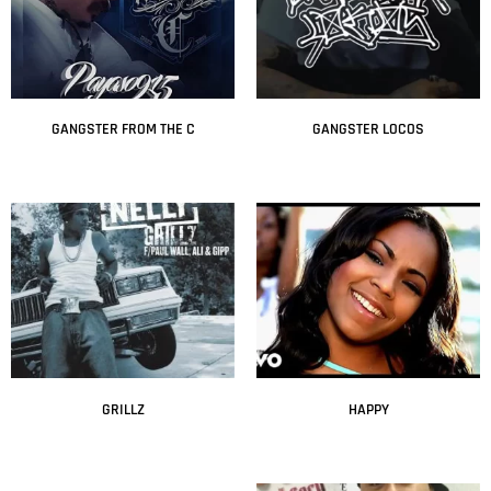
GANGSTER FROM THE C
GANGSTER LOCOS
Leer más
Leer más
GRILLZ
HAPPY
Leer más
Leer más