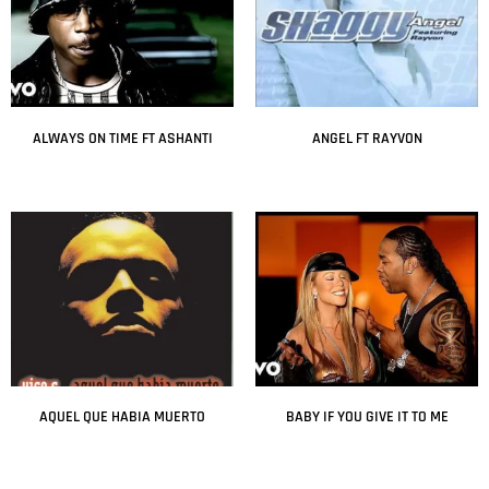
ALWAYS ON TIME FT ASHANTI
ANGEL FT RAYVON
Leer más
Leer más
AQUEL QUE HABIA MUERTO
BABY IF YOU GIVE IT TO ME
Leer más
Leer más