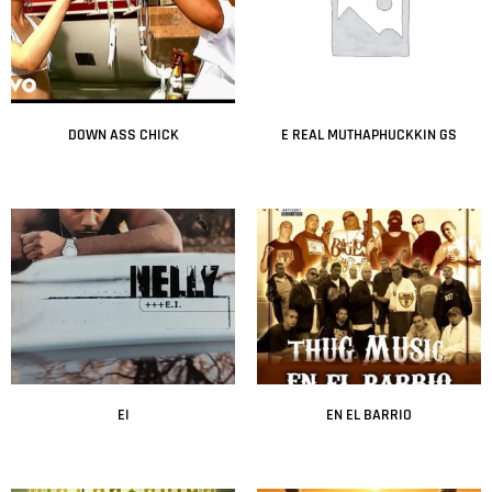
DOWN ASS CHICK
E REAL MUTHAPHUCKKIN GS
Leer más
Leer más
EI
EN EL BARRIO
Leer más
Leer más