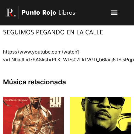
Ir
Menu
al
Publicar un libro
Modelo PRL
La editorial
PRL | Media
Acceso autores
contenido
SEGUIMOS PEGANDO EN LA CALLE
https://www.youtube.com/watch?
v=LNhaJLid79A&list=PLKLWI7s07LkLVGD_b6Iauj5JSisP
Música relacionada