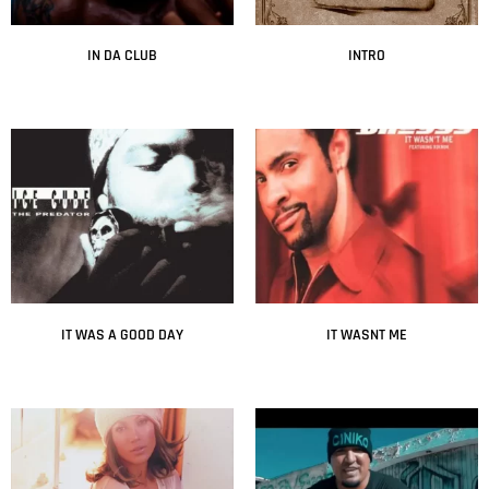
IN DA CLUB
INTRO
Leer más
Leer más
IT WAS A GOOD DAY
IT WASNT ME
Leer más
Leer más