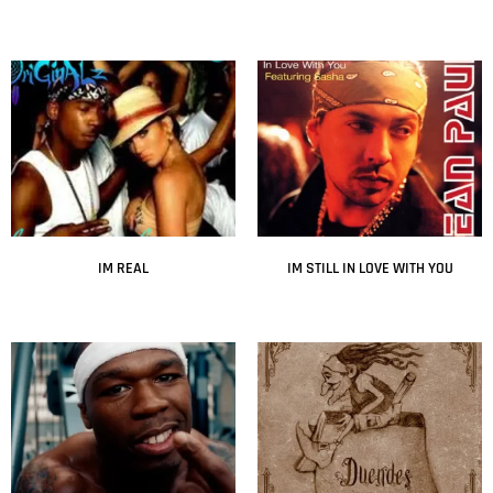
Leer más
Leer más
IM REAL
IM STILL IN LOVE WITH YOU
Leer más
Leer más