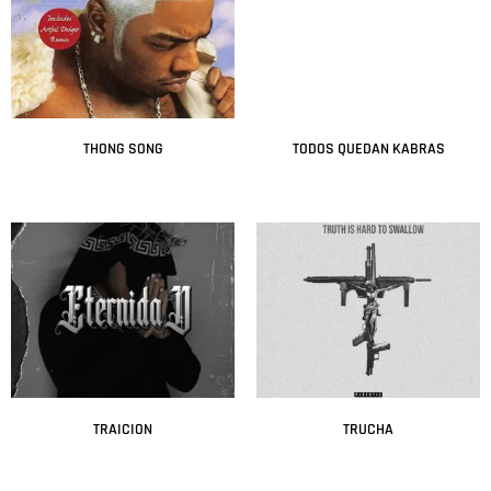
THONG SONG
TODOS QUEDAN KABRAS
Leer más
Leer más
TRAICION
TRUCHA
Leer más
Leer más