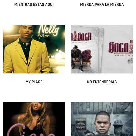
MIENTRAS ESTAS AQUI
MIERDA PARA LA MIERDA
Leer más
Leer más
MY PLACE
NO ENTENDERIAS
Leer más
Leer más