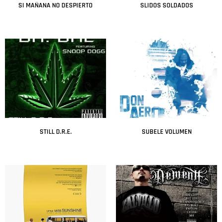
SI MAÑANA NO DESPIERTO
SLIDOS SOLDADOS
Leer más
Leer más
STILL D.R.E.
SUBELE VOLUMEN
Leer más
Leer más