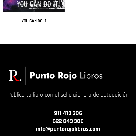
YOU CAN DO IT
Leer más
Publica tu libro con el sello pionero de autoedición
911 413 306
622 843 306
info@puntorojolibros.com