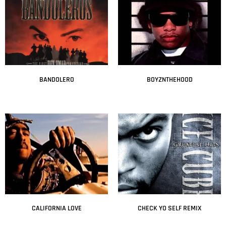
BANDOLERO
BOYZNTHEHOOD
Leer más
Leer más
CALIFORNIA LOVE
CHECK YO SELF REMIX