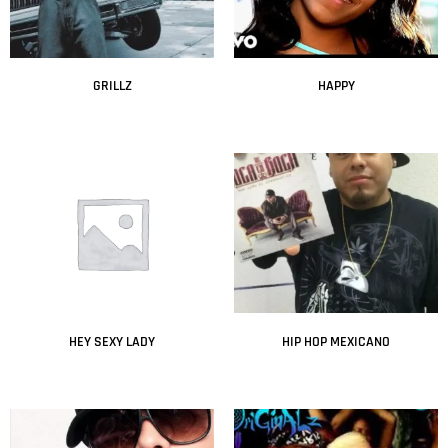
GRILLZ
HAPPY
Leer más
Leer más
HEY SEXY LADY
HIP HOP MEXICANO
Leer más
Leer más