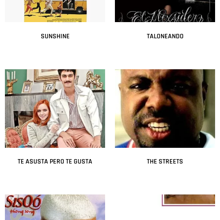
SUNSHINE
TALONEANDO
Leer más
Leer más
TE ASUSTA PERO TE GUSTA
THE STREETS
Leer más
Leer más