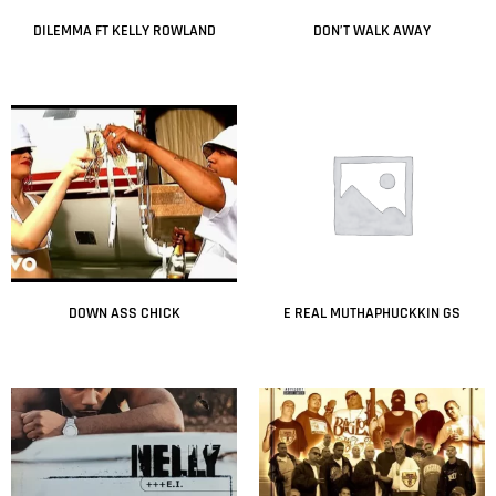
DILEMMA FT KELLY ROWLAND
DON’T WALK AWAY
Leer más
Leer más
DOWN ASS CHICK
E REAL MUTHAPHUCKKIN GS
Leer más
Leer más