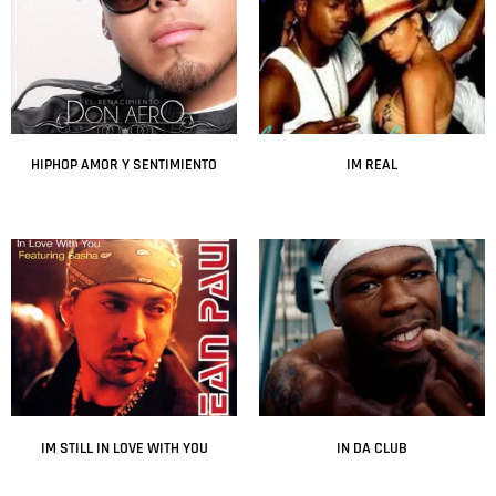
HIPHOP AMOR Y SENTIMIENTO
IM REAL
Leer más
Leer más
IM STILL IN LOVE WITH YOU
IN DA CLUB
Leer más
Leer más