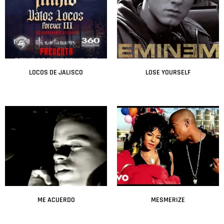
LOCOS DE JALISCO
LOSE YOURSELF
Leer más
Leer más
ME ACUERDO
MESMERIZE
Leer más
Leer más