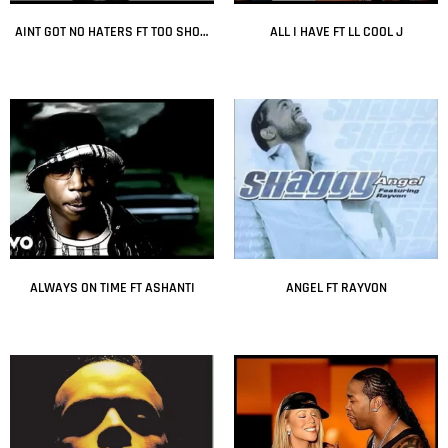
AINT GOT NO HATERS FT TOO SHORT
ALL I HAVE FT LL COOL J
Leer más
Leer más
ALWAYS ON TIME FT ASHANTI
ANGEL FT RAYVON
Leer más
Leer más