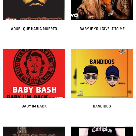
AQUEL QUE HABIA MUERTO
BABY IF YOU GIVE IT TO ME
Leer más
Leer más
BABY IM BACK
BANDIDOS
Leer más
Leer más