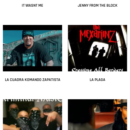
IT WASNT ME
JENNY FROM THE BLOCK
Leer más
Leer más
LA CUADRA KOMANDO ZAPATISTA
LA PLAGA
Leer más
Leer más