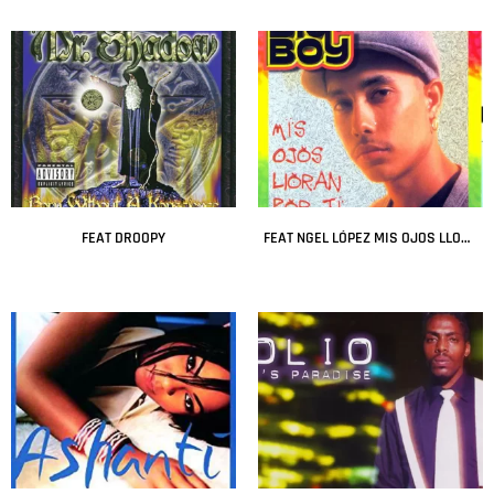
Leer más
Leer más
FEAT DROOPY
FEAT NGEL LÓPEZ MIS OJOS LLORAN POR T
Leer más
Leer más