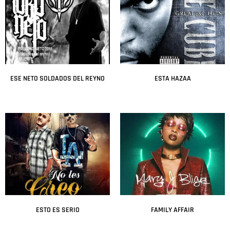
ESE NETO SOLDADOS DEL REYNO
ESTA HAZAA
Leer más
Leer más
ESTO ES SERIO
FAMILY AFFAIR