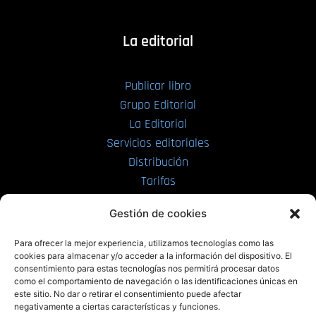
La editorial
Publicar libro
Grupo Editorial
La Editorial
Servicios editoriales
Distribución
Tarifas
Enviar manuscrito
Gestión de cookies
PRL | Media
Para ofrecer la mejor experiencia, utilizamos tecnologías como las
cookies para almacenar y/o acceder a la información del dispositivo. El
consentimiento para estas tecnologías nos permitirá procesar datos
PRL | Films
como el comportamiento de navegación o las identificaciones únicas en
PRL | Play
este sitio. No dar o retirar el consentimiento puede afectar
negativamente a ciertas características y funciones.
PRL | LAB