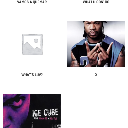
VAMOS A QUEMAR
WHAT U GON’ DO
Leer más
Leer más
WHAT’S LUV?
X
Leer más
Leer más