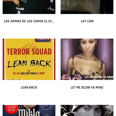
LAS ARMAS DE LAS CARGA EL DIABLO
LAY LOW
Leer más
Leer más
LEAN BACK
LET ME BLOW YA MIND
Leer más
Leer más