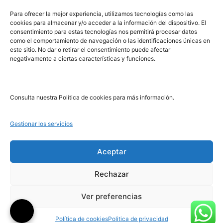
PRL | Media
Para ofrecer la mejor experiencia, utilizamos tecnologías como las
cookies para almacenar y/o acceder a la información del dispositivo. El
consentimiento para estas tecnologías nos permitirá procesar datos
PRL | Films
como el comportamiento de navegación o las identificaciones únicas en
PRL | Play
este sitio. No dar o retirar el consentimiento puede afectar
negativamente a ciertas características y funciones.
PRL | LAB
PRL | Invierte
Blog
Consulta nuestra Política de cookies para más información.
Noticias
Gestionar los servicios
Legal
Aceptar
Rechazar
Aviso Legal
Política de Cookies
Ver preferencias
Política de Privacidad
Política de cookies
Politica de privacidad