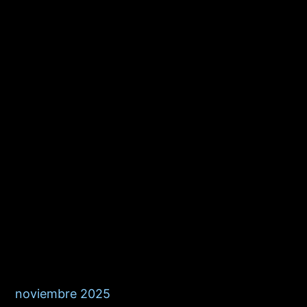
Cómo diseñar la portada
perfecta | Punto Rojo Libros
Opciones de impresión bajo
demanda | Punto Rojo Libros
Recent Comments
No hay comentarios que mostrar.
Archives
noviembre 2025