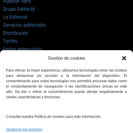
Publicar libro
Grupo Editorial
La Editorial
Servicios editoriales
Distribución
Tarifas
Enviar manuscrito
PRL | Media
Gestión de cookies
Para ofrecer la mejor experiencia, utilizamos tecnologías como las cookies
para almacenar y/o acceder a la información del dispositivo. El
PRL | Films
consentimiento para estas tecnologías nos permitirá procesar datos como
PRL | Play
el comportamiento de navegación o las identificaciones únicas en este
sitio. No dar o retirar el consentimiento puede afectar negativamente a
PRL | LAB
ciertas características y funciones.
PRL | Invierte
Blog
Consulta nuestra Política de cookies para más información.
Noticias
Gestionar los servicios