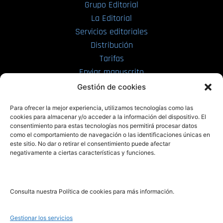
Grupo Editorial
La Editorial
Servicios editoriales
Distribución
Tarifas
Enviar manuscrito
Gestión de cookies
PRL | Media
Para ofrecer la mejor experiencia, utilizamos tecnologías como las
cookies para almacenar y/o acceder a la información del dispositivo. El
consentimiento para estas tecnologías nos permitirá procesar datos
PRL | Films
como el comportamiento de navegación o las identificaciones únicas en
PRL | Play
este sitio. No dar o retirar el consentimiento puede afectar
negativamente a ciertas características y funciones.
PRL | LAB
PRL | Invierte
Blog
Consulta nuestra Política de cookies para más información.
Noticias
Gestionar los servicios