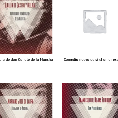
ia de don Quijote de la Mancha
Leer más
Leer más