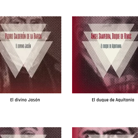
El divino Jasón
El duque de Aquitania
Leer más
Leer más