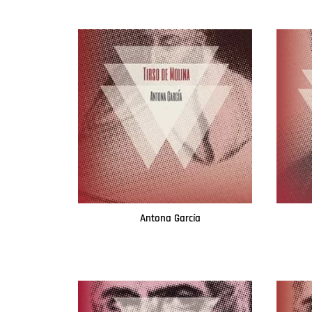
Antona García
Leer más