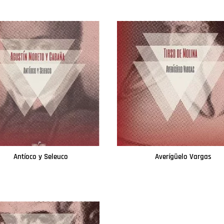
Antíoco y Seleuco
Averígüelo Vargas
Leer más
Leer más