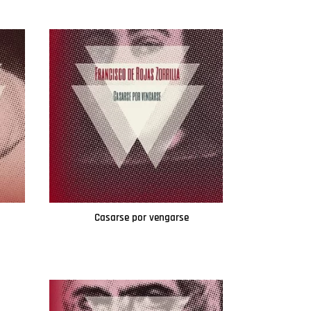
Casarse por vengarse
Leer más