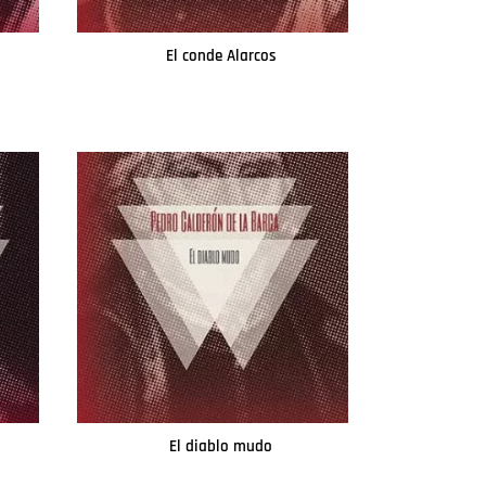
El conde Alarcos
Leer más
o
El diablo mudo
Leer más