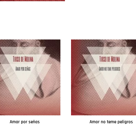
Amar por señas
Amor no teme peligros
Leer más
Leer más