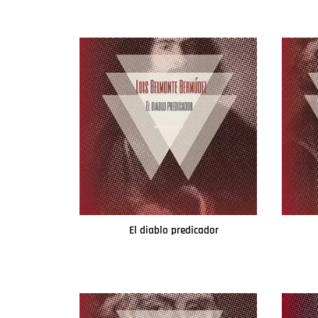
El diablo predicador
Leer más