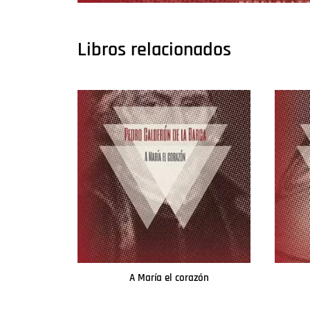
Libros relacionados
A María el corazón
Leer más