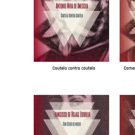
Cautela contra cautela
Comed
Leer más