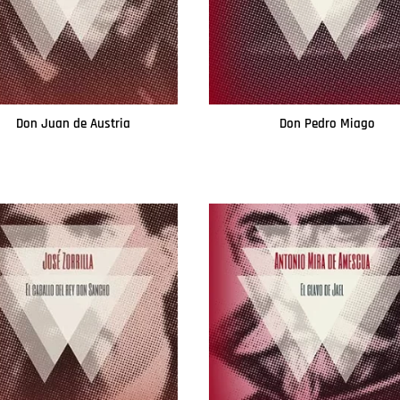
Don Juan de Austria
Don Pedro Miago
Leer más
Leer más