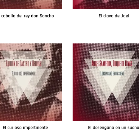
l caballo del rey don Sancho
El clavo de Jael
Leer más
Leer más
El curioso impertinente
El desengaño en un sueñ
Leer más
Leer más