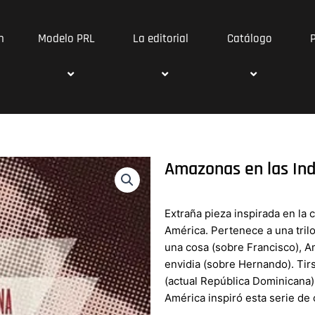
n
Modelo PRL
La editorial
Catálogo
Amazonas en las Ind
Extraña pieza inspirada en la 
América. Pertenece a una trilo
una cosa (sobre Francisco), A
envidia (sobre Hernando). Tirs
(actual República Dominicana)
América inspiró esta serie de