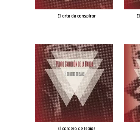
El arte de conspirar
E
Leer más
El cordero de Isaías
Leer más