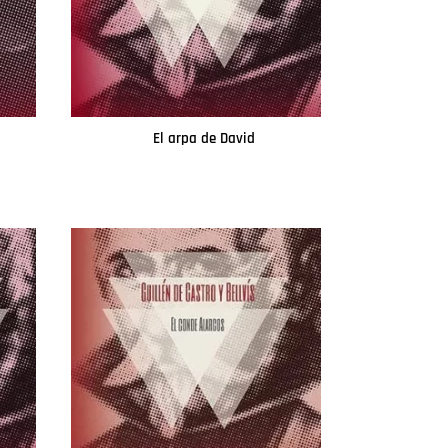
El arpa de David
Leer más