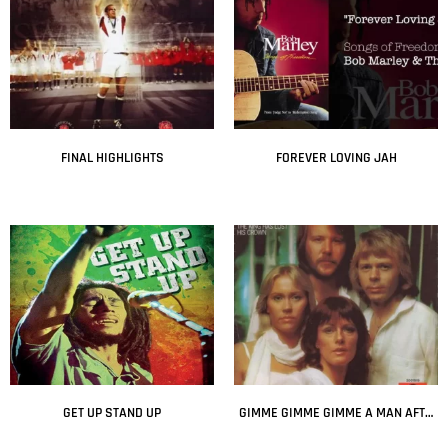
FINAL HIGHLIGHTS
FOREVER LOVING JAH
Leer más
Leer más
GET UP STAND UP
GIMME GIMME GIMME A MAN AFTER MIDNIGHT