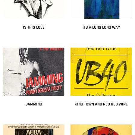
IS THIS LOVE
ITS A LONG LONG WAY
Leer más
Leer más
JAMMING
KING TOWN AND RED RED WINE
Leer más
Leer más