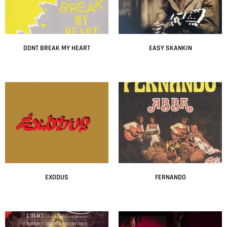
DONT BREAK MY HEART
EASY SKANKIN
Leer más
Leer más
EXODUS
FERNANDO
Leer más
Leer más