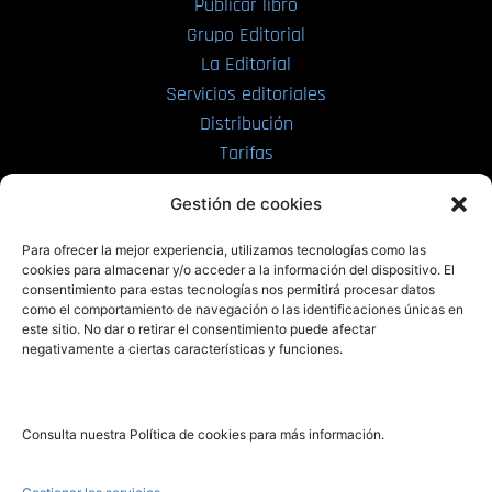
Publicar libro
Grupo Editorial
La Editorial
Servicios editoriales
Distribución
Tarifas
Enviar manuscrito
Gestión de cookies
PRL | Media
Para ofrecer la mejor experiencia, utilizamos tecnologías como las
cookies para almacenar y/o acceder a la información del dispositivo. El
consentimiento para estas tecnologías nos permitirá procesar datos
PRL | Films
como el comportamiento de navegación o las identificaciones únicas en
PRL | Play
este sitio. No dar o retirar el consentimiento puede afectar
negativamente a ciertas características y funciones.
PRL | LAB
PRL | Invierte
Blog
Consulta nuestra Política de cookies para más información.
Noticias