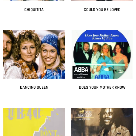
CHIQUITITA
COULD YOU BE LOVED
Leer más
Leer más
DANCING QUEEN
DOES YOUR MOTHER KNOW
Leer más
Leer más