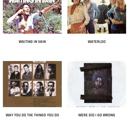
WAITING IN VAIN
WATERLOO
Leer más
Leer más
WAY YOU DO THE THINGS YOU DO
WERE DID I GO WRONG
Leer más
Leer más