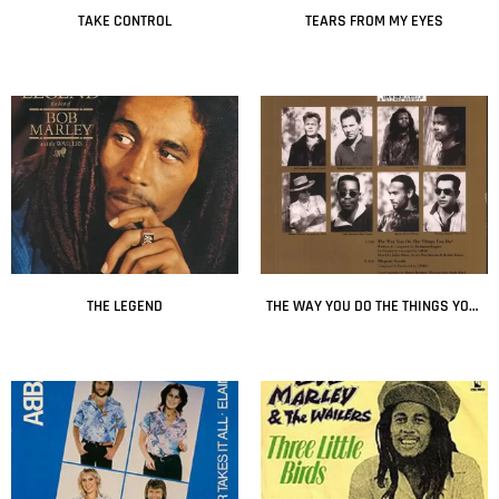
TAKE CONTROL
TEARS FROM MY EYES
Leer más
Leer más
THE LEGEND
THE WAY YOU DO THE THINGS YOU DO
Leer más
Leer más