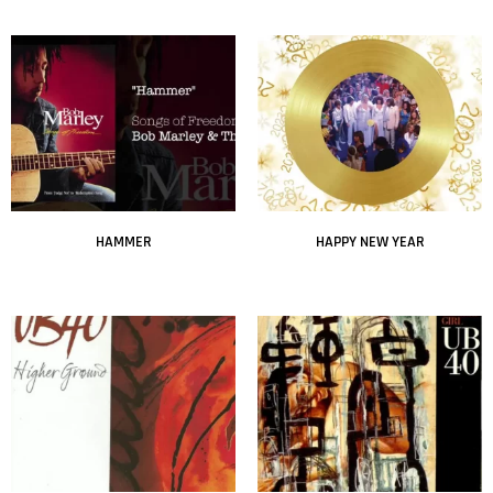
Leer más
Leer más
HAMMER
HAPPY NEW YEAR
Leer más
Leer más