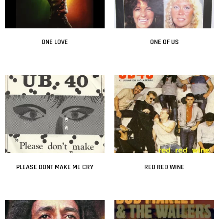
ONE LOVE
ONE OF US
Leer más
Leer más
PLEASE DONT MAKE ME CRY
RED RED WINE
Leer más
Leer más