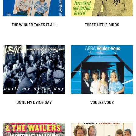
THE WINNER TAKES IT ALL
THREE LITTLE BIRDS
Leer más
Leer más
UNTIL MY DYING DAY
VOULEZ VOUS
Leer más
Leer más