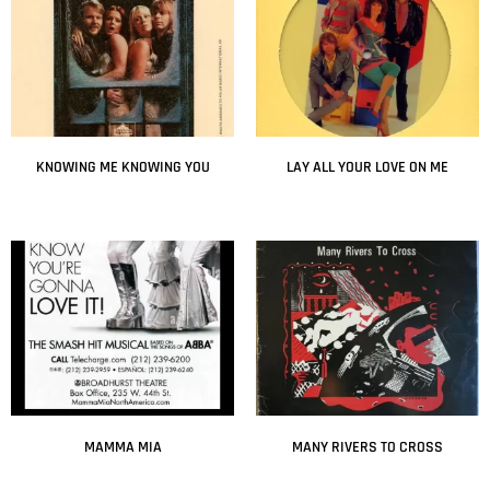
KNOWING ME KNOWING YOU
LAY ALL YOUR LOVE ON ME
Leer más
Leer más
MAMMA MIA
MANY RIVERS TO CROSS