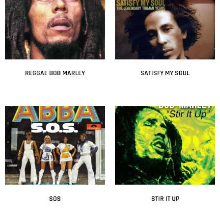
REGGAE BOB MARLEY
SATISFY MY SOUL
Leer más
Leer más
SOS
STIR IT UP
Leer más
Leer más