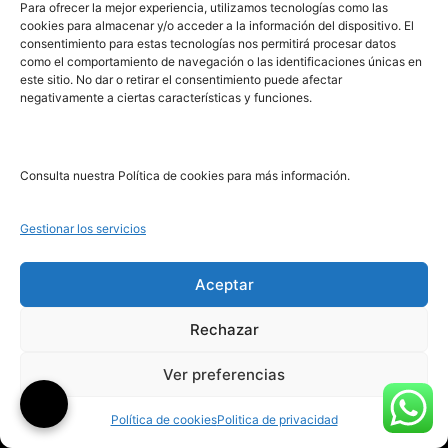
Para ofrecer la mejor experiencia, utilizamos tecnologías como las
cookies para almacenar y/o acceder a la información del dispositivo. El
Publicar libro
consentimiento para estas tecnologías nos permitirá procesar datos
Grupo Editorial
como el comportamiento de navegación o las identificaciones únicas en
este sitio. No dar o retirar el consentimiento puede afectar
La Editorial
negativamente a ciertas características y funciones.
Servicios editoriales
Distribución
Tarifas
Consulta nuestra Política de cookies para más información.
Enviar manuscrito
Gestionar los servicios
PRL | Media
Aceptar
PRL | Films
PRL | Play
Rechazar
PRL | LAB
Ver preferencias
PRL | Invierte
Blog
Política de cookies
Politica de privacidad
Noticias