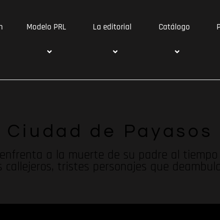
n
Modelo PRL
La editorial
Catálogo
Ciudad de Payasos
e enfrenta a la muerte de su padre al tiempo
 callejeros, tristes personajes que deambul