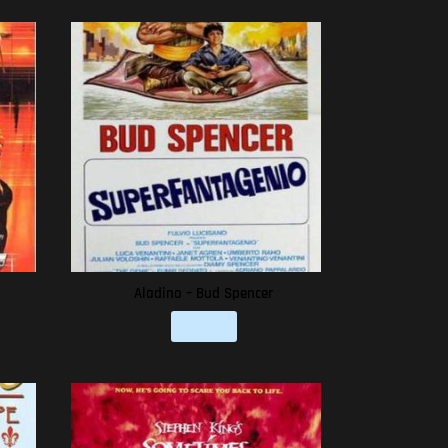
Aladino – Bud Spencer
Leer más