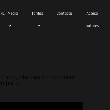
PRL | Media
Tarifas
Contacto
Acceso
autores
 que escribe una crónica sobre
an por …