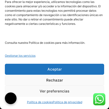
Tarifas
Para ofrecer la mejor experiencia, utilizamos tecnologías como las
cookies para almacenar y/o acceder a la información del dispositivo. El
Enviar manuscrito
consentimiento para estas tecnologías nos permitirá procesar datos
como el comportamiento de navegación o las identificaciones únicas en
PRL | Media
este sitio. No dar o retirar el consentimiento puede afectar
negativamente a ciertas características y funciones.
PRL | Films
PRL | Play
Consulta nuestra Política de cookies para más información.
PRL | LAB
PRL | Invierte
Gestionar los servicios
Blog
Noticias
Aceptar
Rechazar
Legal
Ver preferencias
Aviso Legal
Política de cookies
Politica de privacidad