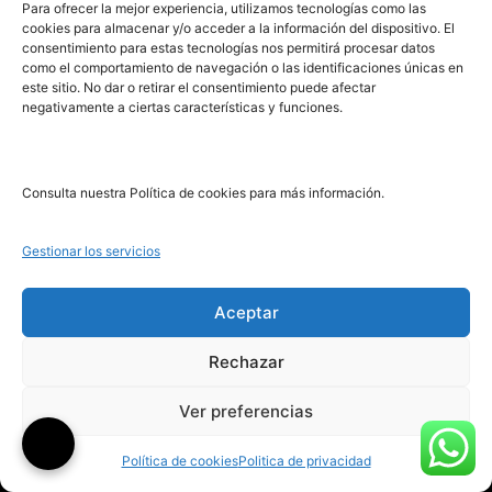
Para ofrecer la mejor experiencia, utilizamos tecnologías como las
cookies para almacenar y/o acceder a la información del dispositivo. El
consentimiento para estas tecnologías nos permitirá procesar datos
Publicar libro
como el comportamiento de navegación o las identificaciones únicas en
este sitio. No dar o retirar el consentimiento puede afectar
Grupo Editorial
negativamente a ciertas características y funciones.
La Editorial
Servicios editoriales
Distribución
Consulta nuestra Política de cookies para más información.
Tarifas
Enviar manuscrito
Gestionar los servicios
PRL | Media
Aceptar
PRL | Films
Rechazar
PRL | Play
Ver preferencias
PRL | LAB
PRL | Invierte
Política de cookies
Politica de privacidad
Blog