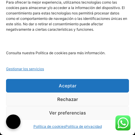
Para ofrecer la mejor experiencia, utilizamos tecnologías como las
cookies para almacenar y/o acceder a la información del dispositivo. El
La editorial
consentimiento para estas tecnologías nos permitirá procesar datos
como el comportamiento de navegación o las identificaciones únicas en
este sitio. No dar o retirar el consentimiento puede afectar
negativamente a ciertas características y funciones.
Publicar libro
Grupo Editorial
La Editorial
Consulta nuestra Política de cookies para más información.
Servicios editoriales
Distribución
Gestionar los servicios
Tarifas
Enviar manuscrito
Aceptar
PRL | Media
Rechazar
Ver preferencias
PRL | Films
PRL | Play
Política de cookies
Politica de privacidad
PRL | LAB