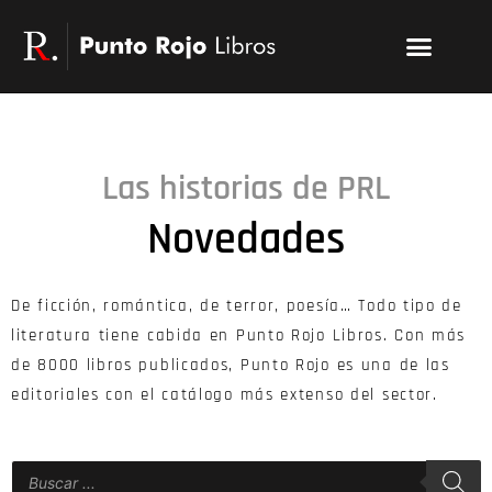
Ir
Menu
al
Publicar un libro
Modelo PRL
La editorial
PRL | Media
Acceso autores
contenido
Las historias de PRL
Novedades
De ficción, romántica, de terror, poesía… Todo tipo de
literatura tiene cabida en Punto Rojo Libros. Con más
de 8000 libros publicados, Punto Rojo es una de las
editoriales con el catálogo más extenso del sector.
Búsqueda
de