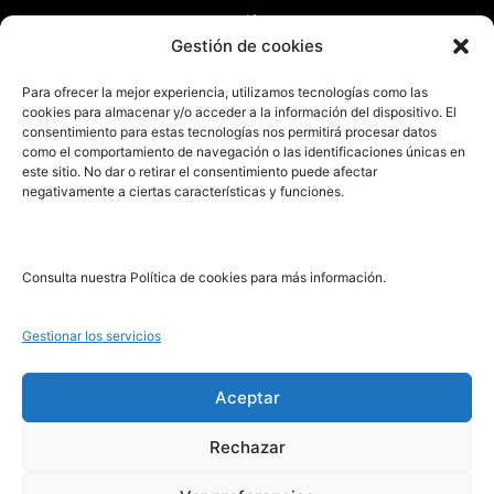
Tarifas
Gestión de cookies
Enviar manuscrito
Para ofrecer la mejor experiencia, utilizamos tecnologías como las
PRL | Media
cookies para almacenar y/o acceder a la información del dispositivo. El
consentimiento para estas tecnologías nos permitirá procesar datos
como el comportamiento de navegación o las identificaciones únicas en
PRL | Films
este sitio. No dar o retirar el consentimiento puede afectar
PRL | Play
negativamente a ciertas características y funciones.
PRL | LAB
PRL | Invierte
Blog
Consulta nuestra Política de cookies para más información.
Noticias
Gestionar los servicios
Legal
Aceptar
Rechazar
Aviso Legal
Política de Cookies