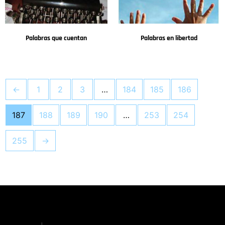
Palabras que cuentan
Palabras en libertad
←
1
2
3
…
184
185
186
187
188
189
190
…
253
254
255
→