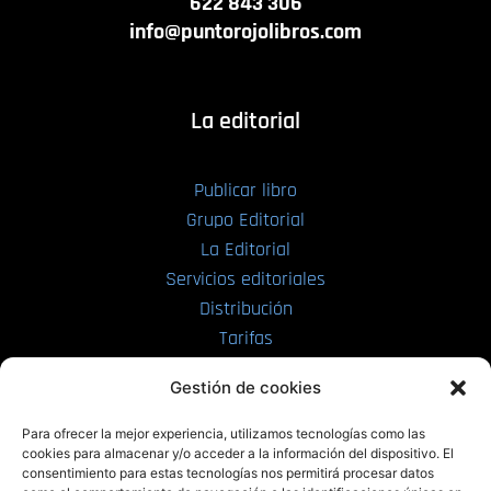
622 843 306
info@puntorojolibros.com
La editorial
Publicar libro
Grupo Editorial
La Editorial
Servicios editoriales
Distribución
Tarifas
Enviar manuscrito
Gestión de cookies
PRL | Media
Para ofrecer la mejor experiencia, utilizamos tecnologías como las
cookies para almacenar y/o acceder a la información del dispositivo. El
consentimiento para estas tecnologías nos permitirá procesar datos
PRL | Films