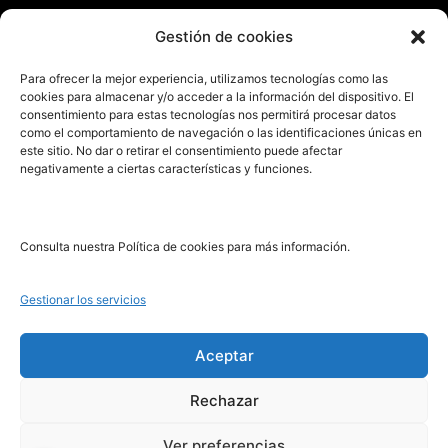
Enviar manuscrito
Gestión de cookies
PRL | Media
Para ofrecer la mejor experiencia, utilizamos tecnologías como las
cookies para almacenar y/o acceder a la información del dispositivo. El
consentimiento para estas tecnologías nos permitirá procesar datos
PRL | Films
como el comportamiento de navegación o las identificaciones únicas en
PRL | Play
este sitio. No dar o retirar el consentimiento puede afectar
negativamente a ciertas características y funciones.
PRL | LAB
PRL | Invierte
Blog
Consulta nuestra Política de cookies para más información.
Noticias
Gestionar los servicios
Legal
Aceptar
Rechazar
Aviso Legal
Política de Cookies
Ver preferencias