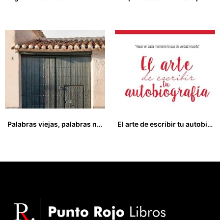
13,00
€
13,00
€
Palabras viejas, palabras nuestras
El arte de escribir tu autobiografía
25,00
€
7,00
€