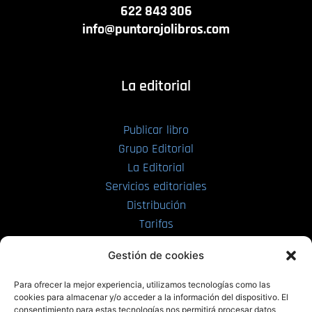
622 843 306
info@puntorojolibros.com
La editorial
Publicar libro
Grupo Editorial
La Editorial
Servicios editoriales
Distribución
Tarifas
Enviar manuscrito
Gestión de cookies
PRL | Media
Para ofrecer la mejor experiencia, utilizamos tecnologías como las
cookies para almacenar y/o acceder a la información del dispositivo. El
consentimiento para estas tecnologías nos permitirá procesar datos