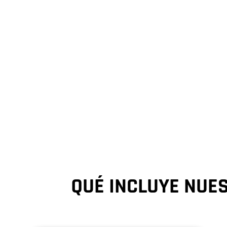
proyectos. Nos especializamos en to
la fase de conceptualización hasta l
QUÉ INCLUYE NUE