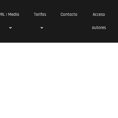
PRL | Media
Tarifas
Contacto
Acceso
autores
yectos
on nuestro servicio de desarrollo de