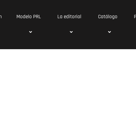
n
Modelo PRL
La editorial
Catálogo
rollo de pro
s tus ideas en proyectos editoriales exitosos
c