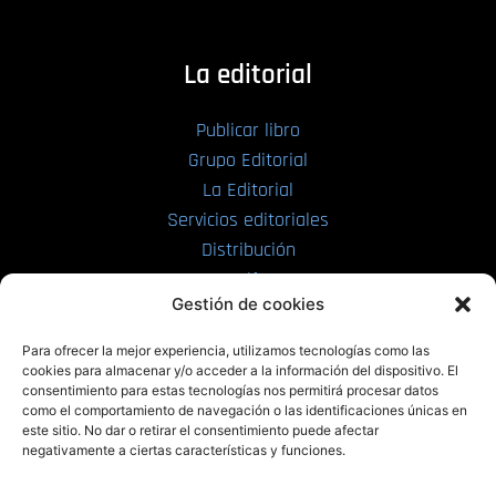
La editorial
Publicar libro
Grupo Editorial
La Editorial
Servicios editoriales
Distribución
Tarifas
Gestión de cookies
Enviar manuscrito
Para ofrecer la mejor experiencia, utilizamos tecnologías como las
PRL | Media
cookies para almacenar y/o acceder a la información del dispositivo. El
consentimiento para estas tecnologías nos permitirá procesar datos
como el comportamiento de navegación o las identificaciones únicas en
PRL | Films
este sitio. No dar o retirar el consentimiento puede afectar
PRL | Play
negativamente a ciertas características y funciones.
PRL | LAB