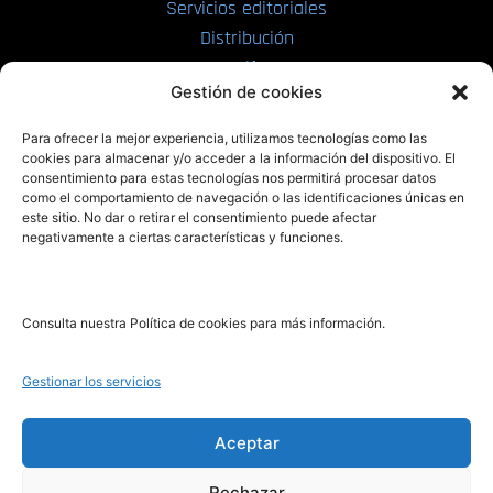
Servicios editoriales
Distribución
Tarifas
Gestión de cookies
Enviar manuscrito
Para ofrecer la mejor experiencia, utilizamos tecnologías como las
PRL | Media
cookies para almacenar y/o acceder a la información del dispositivo. El
consentimiento para estas tecnologías nos permitirá procesar datos
como el comportamiento de navegación o las identificaciones únicas en
PRL | Films
este sitio. No dar o retirar el consentimiento puede afectar
PRL | Play
negativamente a ciertas características y funciones.
PRL | LAB
PRL | Invierte
Blog
Consulta nuestra Política de cookies para más información.
Noticias
Gestionar los servicios
Legal
Aceptar
Rechazar