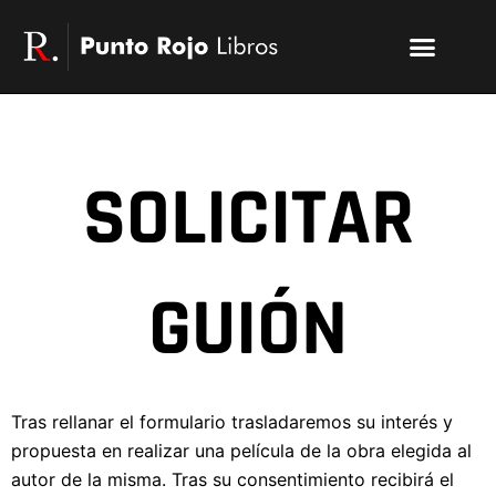
Ir
Menu
al
Publicar un libro
Modelo PRL
La editorial
PRL | Media
Acceso autores
contenido
SOLICITAR
GUIÓN
Tras rellanar el formulario trasladaremos su interés y
propuesta en realizar una película de la obra elegida al
autor de la misma. Tras su consentimiento recibirá el