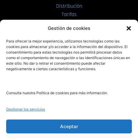
Distribución
Tarifas
Enviar manuscrito
Gestión de cookies
PRL | Media
Para ofrecer la mejor experiencia, utilizamos tecnologías como las
cookies para almacenar y/o acceder a la información del dispositivo. El
consentimiento para estas tecnologías nos permitirá procesar datos
PRL | Films
como el comportamiento de navegación o las identificaciones únicas en
PRL | Play
este sitio. No dar o retirar el consentimiento puede afectar
negativamente a ciertas características y funciones.
PRL | LAB
PRL | Invierte
Blog
Consulta nuestra Política de cookies para más información.
Noticias
Gestionar los servicios
Legal
Aceptar