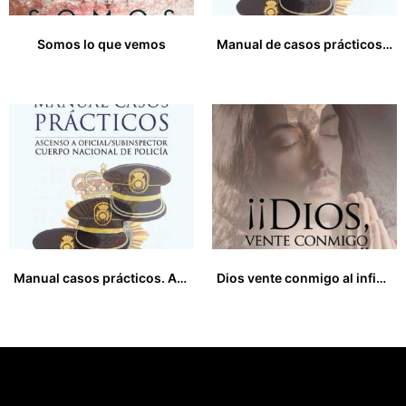
Somos lo que vemos
Manual de casos prácticos (2ªEdición)
14,00
€
35,00
€
Manual casos prácticos. Ascenso a oficial/subinspector Cuerpo Nacional de Policía
Dios vente conmigo al infierno
25,00
€
12,00
€