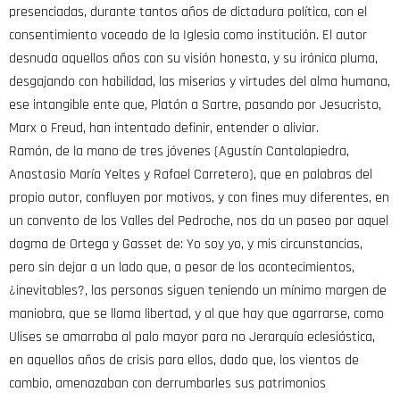
presenciadas, durante tantos años de dictadura política, con el
consentimiento voceado de la Iglesia como institución. El autor
desnuda aquellos años con su visión honesta, y su irónica pluma,
desgajando con habilidad, las miserias y virtudes del alma humana,
ese intangible ente que, Platón a Sartre, pasando por Jesucristo,
Marx o Freud, han intentado definir, entender o aliviar.
Ramón, de la mano de tres jóvenes (Agustín Cantalapiedra,
Anastasio María Yeltes y Rafael Carretero), que en palabras del
propio autor, confluyen por motivos, y con fines muy diferentes, en
un convento de los Valles del Pedroche, nos da un paseo por aquel
dogma de Ortega y Gasset de: Yo soy yo, y mis circunstancias,
pero sin dejar a un lado que, a pesar de los acontecimientos,
¿inevitables?, las personas siguen teniendo un mínimo margen de
maniobra, que se llama libertad, y al que hay que agarrarse, como
Ulises se amarraba al palo mayor para no Jerarquía eclesiástica,
en aquellos años de crisis para ellos, dado que, los vientos de
cambio, amenazaban con derrumbarles sus patrimonios