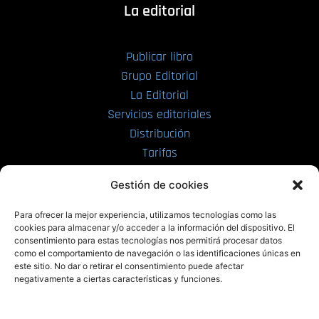
La editorial
Publicar libro
Grupo Editorial
La Editorial
Servicios editoriales
Distribución
Tarifas
Enviar manuscrito
Gestión de cookies
PRL | Media
Para ofrecer la mejor experiencia, utilizamos tecnologías como las
cookies para almacenar y/o acceder a la información del dispositivo. El
consentimiento para estas tecnologías nos permitirá procesar datos
PRL | Films
como el comportamiento de navegación o las identificaciones únicas en
PRL | Play
este sitio. No dar o retirar el consentimiento puede afectar
negativamente a ciertas características y funciones.
PRL | LAB
PRL | Invierte