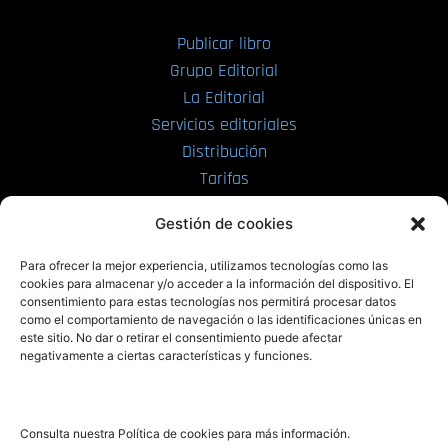
Publicar libro
Grupo Editorial
La Editorial
Servicios editoriales
Distribución
Tarifas
Enviar manuscrito
Gestión de cookies
PRL | Media
Para ofrecer la mejor experiencia, utilizamos tecnologías como las
cookies para almacenar y/o acceder a la información del dispositivo. El
consentimiento para estas tecnologías nos permitirá procesar datos
PRL | Films
como el comportamiento de navegación o las identificaciones únicas en
PRL | Play
este sitio. No dar o retirar el consentimiento puede afectar
negativamente a ciertas características y funciones.
PRL | LAB
PRL | Invierte
Blog
Consulta nuestra Política de cookies para más información.