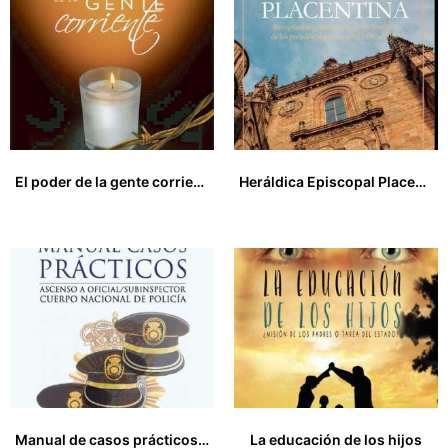
El poder de la gente corriente
Heráldica Episcopal Placentina. Recopilación y descripción de los blasones de los prelados placentinos del 1190 a 2019
16,00
€
18,00
€
Manual de casos prácticos (2ªEdición)
La educación de los hijos