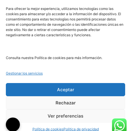
PRL | Media
Para ofrecer la mejor experiencia, utilizamos tecnologías como las
cookies para almacenar y/o acceder a la información del dispositivo. El
consentimiento para estas tecnologías nos permitirá procesar datos
PRL | Films
como el comportamiento de navegación o las identificaciones únicas en
PRL | Play
este sitio. No dar o retirar el consentimiento puede afectar
negativamente a ciertas características y funciones.
PRL | LAB
PRL | Invierte
Blog
Consulta nuestra Política de cookies para más información.
Noticias
Gestionar los servicios
Legal
Aceptar
Rechazar
Aviso Legal
Política de Cookies
Ver preferencias
Política de Privacidad
Política de cookies
Politica de privacidad