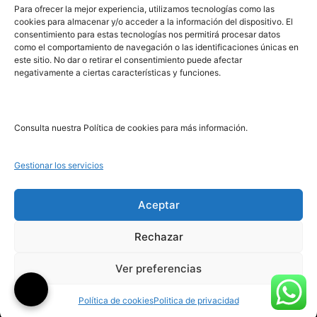
Para ofrecer la mejor experiencia, utilizamos tecnologías como las
cookies para almacenar y/o acceder a la información del dispositivo. El
consentimiento para estas tecnologías nos permitirá procesar datos
PRL | Films
como el comportamiento de navegación o las identificaciones únicas en
PRL | Play
este sitio. No dar o retirar el consentimiento puede afectar
negativamente a ciertas características y funciones.
PRL | LAB
PRL | Invierte
Blog
Consulta nuestra Política de cookies para más información.
Noticias
Gestionar los servicios
Legal
Aceptar
Rechazar
Aviso Legal
Política de Cookies
Ver preferencias
Política de Privacidad
Política de cookies
Politica de privacidad