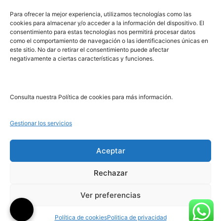
PRL | Media
Para ofrecer la mejor experiencia, utilizamos tecnologías como las
cookies para almacenar y/o acceder a la información del dispositivo. El
consentimiento para estas tecnologías nos permitirá procesar datos
PRL | Films
como el comportamiento de navegación o las identificaciones únicas en
PRL | Play
este sitio. No dar o retirar el consentimiento puede afectar
negativamente a ciertas características y funciones.
PRL | LAB
PRL | Invierte
Blog
Consulta nuestra Política de cookies para más información.
Noticias
Gestionar los servicios
Legal
Aceptar
Rechazar
Aviso Legal
Política de Cookies
Ver preferencias
Política de Privacidad
Política de cookies
Politica de privacidad