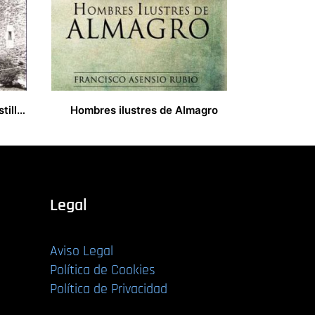
Torme en la Merindad de Castilla la Vieja
Hombres ilustres de Almagro
17,00
€
Legal
Aviso Legal
Política de Cookies
Política de Privacidad