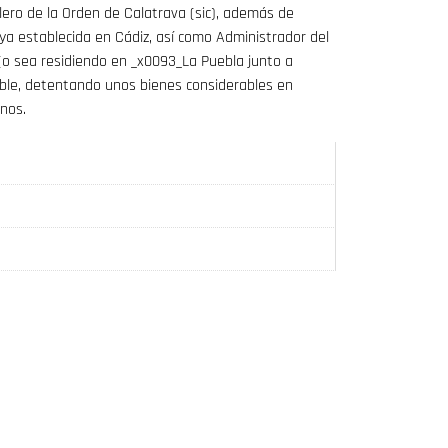
lero de la Orden de Calatrava (sic), además de
 ya establecida en Cádiz, así como Administrador del
(o sea residiendo en _x0093_La Puebla junto a
oble, detentando unos bienes considerables en
nos.