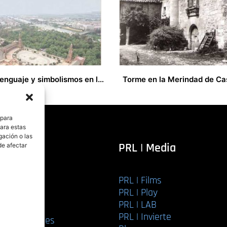
Idea, lenguaje y simbolismos en la Plaza de España de Sevilla
0,00
€
 para
para estas
gación o las
itorial
PRL | Media
de afectar
PRL | Films
r libro
PRL | Play
Editorial
PRL | LAB
torial
PRL | Invierte
ios editoriales