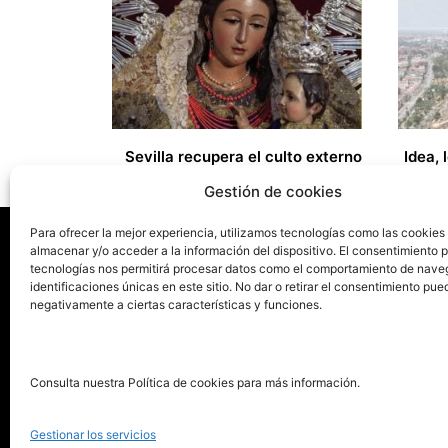
Sevilla recupera el culto externo
19,00
€
17,00
€
Gestión de cookies
Para ofrecer la mejor experiencia, utilizamos tecnologías como las cookies
almacenar y/o acceder a la información del dispositivo. El consentimiento 
tecnologías nos permitirá procesar datos como el comportamiento de nave
La ed
identificaciones únicas en este sitio. No dar o retirar el consentimiento pue
negativamente a ciertas características y funciones.
Publica tu libro con el sello
Publica
pionero de autoedición
Grupo 
Consulta nuestra Política de cookies para más información.
La Edi
911 413 306
Servic
Gestionar los servicios