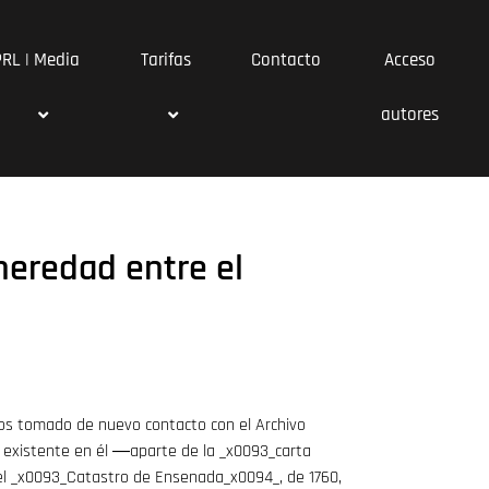
PRL | Media
Tarifas
Contacto
Acceso
autores
heredad entre el
os tomado de nuevo contacto con el Archivo
o existente en él ―aparte de la _x0093_carta
 el _x0093_Catastro de Ensenada_x0094_, de 1760,