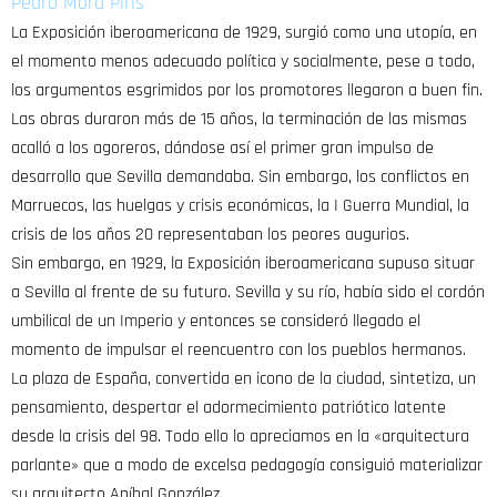
Pedro Mora Piris
La Exposición iberoamericana de 1929, surgió como una utopía, en
el momento menos adecuado política y socialmente, pese a todo,
los argumentos esgrimidos por los promotores llegaron a buen fin.
Las obras duraron más de 15 años, la terminación de las mismas
acalló a los agoreros, dándose así el primer gran impulso de
desarrollo que Sevilla demandaba. Sin embargo, los conflictos en
Marruecos, las huelgas y crisis económicas, la I Guerra Mundial, la
crisis de los años 20 representaban los peores augurios.
Sin embargo, en 1929, la Exposición iberoamericana supuso situar
a Sevilla al frente de su futuro. Sevilla y su río, había sido el cordón
umbilical de un Imperio y entonces se consideró llegado el
momento de impulsar el reencuentro con los pueblos hermanos.
La plaza de España, convertida en icono de la ciudad, sintetiza, un
pensamiento, despertar el adormecimiento patriótico latente
desde la crisis del 98. Todo ello lo apreciamos en la «arquitectura
parlante» que a modo de excelsa pedagogía consiguió materializar
su arquitecto Aníbal González.