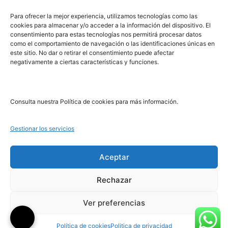
PRL | Media
Para ofrecer la mejor experiencia, utilizamos tecnologías como las
cookies para almacenar y/o acceder a la información del dispositivo. El
consentimiento para estas tecnologías nos permitirá procesar datos
PRL | Films
como el comportamiento de navegación o las identificaciones únicas en
PRL | Play
este sitio. No dar o retirar el consentimiento puede afectar
negativamente a ciertas características y funciones.
PRL | LAB
PRL | Invierte
Blog
Consulta nuestra Política de cookies para más información.
Noticias
Gestionar los servicios
Legal
Aceptar
Rechazar
Aviso Legal
Política de Cookies
Ver preferencias
Política de Privacidad
Política de cookies
Politica de privacidad