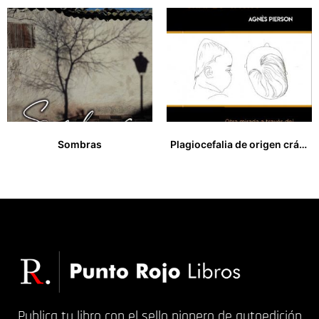
Sombras
Plagiocefalia de origen cráneo-sacro
13,00
€
18,00
€
Publica tu libro con el sello pionero de autoedición