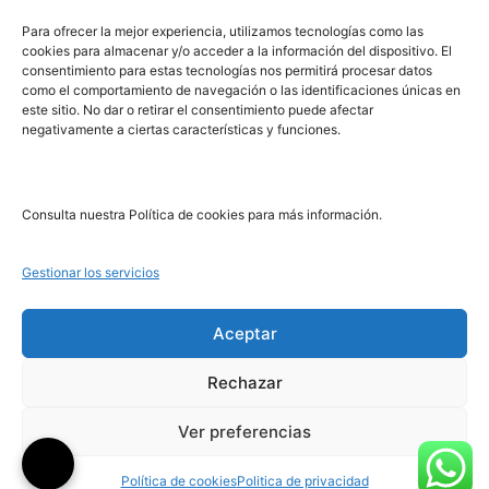
PRL | Media
Para ofrecer la mejor experiencia, utilizamos tecnologías como las
cookies para almacenar y/o acceder a la información del dispositivo. El
consentimiento para estas tecnologías nos permitirá procesar datos
PRL | Films
como el comportamiento de navegación o las identificaciones únicas en
PRL | Play
este sitio. No dar o retirar el consentimiento puede afectar
negativamente a ciertas características y funciones.
PRL | LAB
PRL | Invierte
Blog
Consulta nuestra Política de cookies para más información.
Noticias
Gestionar los servicios
Legal
Aceptar
Rechazar
Aviso Legal
Política de Cookies
Ver preferencias
Política de Privacidad
Política de cookies
Politica de privacidad