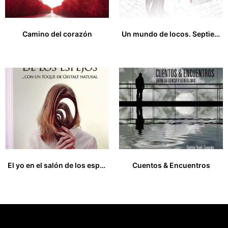
Camino del corazón
Un mundo de locos. Septiembre 2015 al Junio 2019
13,00
€
19,00
€
El yo en el salón de los espejos, con un toque de Gestalt natural
Cuentos & Encuentros
21,00
€
15,00
€