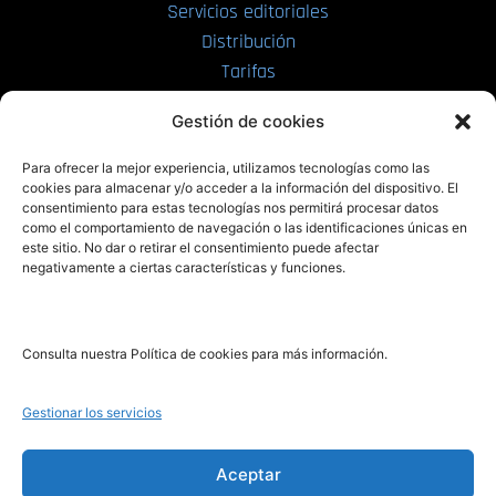
Servicios editoriales
Distribución
Tarifas
Enviar manuscrito
Gestión de cookies
PRL | Media
Para ofrecer la mejor experiencia, utilizamos tecnologías como las
cookies para almacenar y/o acceder a la información del dispositivo. El
consentimiento para estas tecnologías nos permitirá procesar datos
PRL | Films
como el comportamiento de navegación o las identificaciones únicas en
PRL | Play
este sitio. No dar o retirar el consentimiento puede afectar
negativamente a ciertas características y funciones.
PRL | LAB
PRL | Invierte
Blog
Consulta nuestra Política de cookies para más información.
Noticias
Gestionar los servicios
Legal
Aceptar