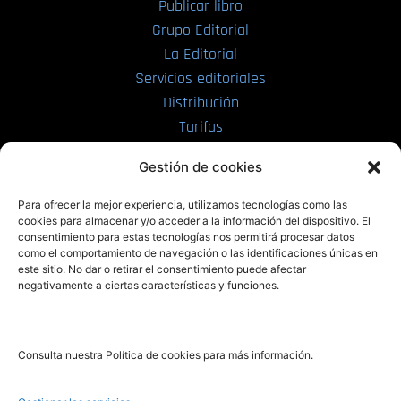
Publicar libro
Grupo Editorial
La Editorial
Servicios editoriales
Distribución
Tarifas
Enviar manuscrito
Gestión de cookies
PRL | Media
Para ofrecer la mejor experiencia, utilizamos tecnologías como las
cookies para almacenar y/o acceder a la información del dispositivo. El
consentimiento para estas tecnologías nos permitirá procesar datos
PRL | Films
como el comportamiento de navegación o las identificaciones únicas en
PRL | Play
este sitio. No dar o retirar el consentimiento puede afectar
negativamente a ciertas características y funciones.
PRL | LAB
PRL | Invierte
Blog
Consulta nuestra Política de cookies para más información.
Noticias