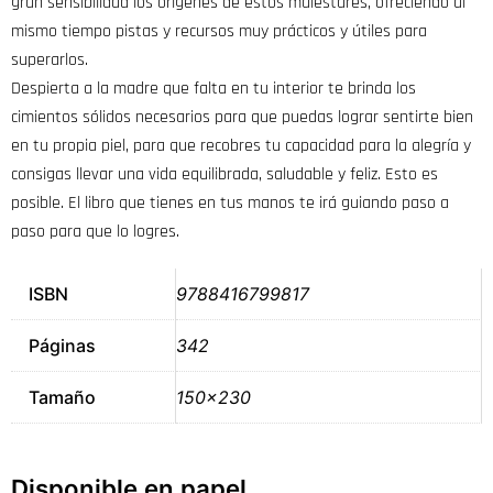
gran sensibilidad los orígenes de estos malestares, ofreciendo al
mismo tiempo pistas y recursos muy prácticos y útiles para
superarlos.
Despierta a la madre que falta en tu interior te brinda los
cimientos sólidos necesarios para que puedas lograr sentirte bien
en tu propia piel, para que recobres tu capacidad para la alegría y
consigas llevar una vida equilibrada, saludable y feliz. Esto es
posible. El libro que tienes en tus manos te irá guiando paso a
paso para que lo logres.
ISBN
9788416799817
Páginas
342
Tamaño
150×230
Disponible en papel