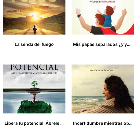
La senda del fuego
Mis papás separados ¿y yo? Manual para los buenos padres divorciados
18,00
€
60,00
€
Libera tu potencial. Ábrele las puertas a la vida que mereces
Incertidumbre mientras observo la vida
14,97
€
11,00
€