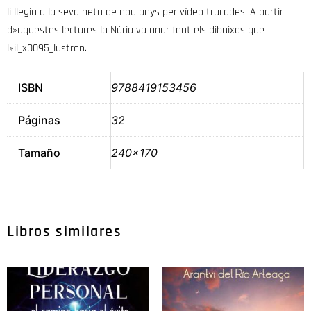
li llegia a la seva neta de nou anys per vídeo trucades. A partir
d»aquestes lectures la Núria va anar fent els dibuixos que
l»il_x0095_lustren.
ISBN
9788419153456
Páginas
32
Tamaño
240×170
Libros similares