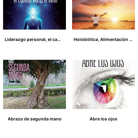
Liderazgo personal, el camino hacia el éxito. Claves para desarrollar tu poder interior
Holobiótica, Alimentación para la Paz
13,00
€
15,00
€
Abrazo de segunda mano
Abre los ojos
22,00
€
18,00
€