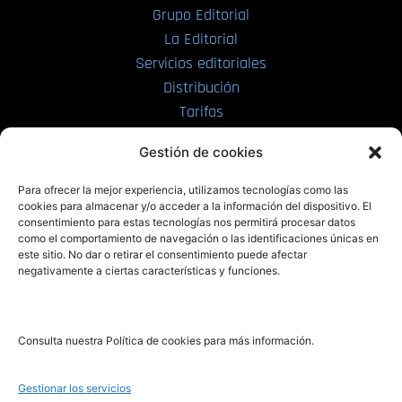
Grupo Editorial
La Editorial
Servicios editoriales
Distribución
Tarifas
Enviar manuscrito
Gestión de cookies
PRL | Media
Para ofrecer la mejor experiencia, utilizamos tecnologías como las
cookies para almacenar y/o acceder a la información del dispositivo. El
consentimiento para estas tecnologías nos permitirá procesar datos
PRL | Films
como el comportamiento de navegación o las identificaciones únicas en
PRL | Play
este sitio. No dar o retirar el consentimiento puede afectar
negativamente a ciertas características y funciones.
PRL | LAB
PRL | Invierte
Blog
Consulta nuestra Política de cookies para más información.
Noticias
Gestionar los servicios