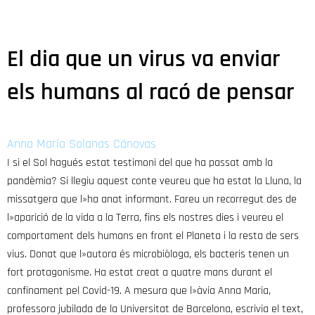
El dia que un virus va enviar
els humans al racó de pensar
Anna María Solanas Cánovas
I si el Sol hagués estat testimoni del que ha passat amb la
pandèmia? Si llegiu aquest conte veureu que ha estat la Lluna, la
missatgera que l»ha anat informant. Fareu un recorregut des de
l»aparició de la vida a la Terra, fins els nostres dies i veureu el
comportament dels humans en front el Planeta i la resta de sers
vius. Donat que l»autora és microbiòloga, els bacteris tenen un
fort protagonisme. Ha estat creat a quatre mans durant el
confinament pel Covid-19. A mesura que l»àvia Anna Maria,
professora jubilada de la Universitat de Barcelona, escrivia el text,