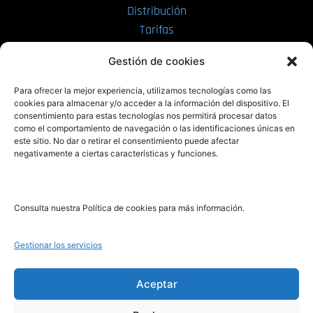
Distribución
Tarifas
Enviar manuscrito
Gestión de cookies
PRL | Media
Para ofrecer la mejor experiencia, utilizamos tecnologías como las
cookies para almacenar y/o acceder a la información del dispositivo. El
consentimiento para estas tecnologías nos permitirá procesar datos
PRL | Films
como el comportamiento de navegación o las identificaciones únicas en
PRL | Play
este sitio. No dar o retirar el consentimiento puede afectar
negativamente a ciertas características y funciones.
PRL | LAB
PRL | Invierte
Blog
Consulta nuestra Política de cookies para más información.
Noticias
Gestionar los servicios
Legal
Aceptar