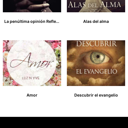
La penúltima opinión Reflexiones sobre la fe, la civilización y España (para que conste en el acta de la historia)
Alas del alma
23,00
€
14,95
€
Amor
Descubrir el evangelio
14,00
€
14,00
€