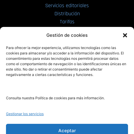
Servicios editoriales
Distribución
Tarifas
Enviar manuscrito
Gestión de cookies
PRL | Media
Para ofrecer la mejor experiencia, utilizamos tecnologías como las
cookies para almacenar y/o acceder a la información del dispositivo. El
consentimiento para estas tecnologías nos permitirá procesar datos
PRL | Films
como el comportamiento de navegación o las identificaciones únicas en
PRL | Play
este sitio. No dar o retirar el consentimiento puede afectar
negativamente a ciertas características y funciones.
PRL | LAB
PRL | Invierte
Blog
Consulta nuestra Política de cookies para más información.
Noticias
Gestionar los servicios
Legal
Aceptar